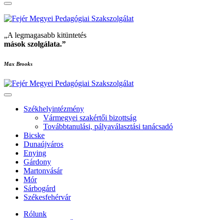
„A legmagasabb kitüntetés
mások szolgálata
.”
Max Brooks
Székhelyintézmény
Vármegyei szakértői bizottság
Továbbtanulási, pályaválasztási tanácsadó
Bicske
Dunaújváros
Enying
Gárdony
Martonvásár
Mór
Sárbogárd
Székesfehérvár
Rólunk