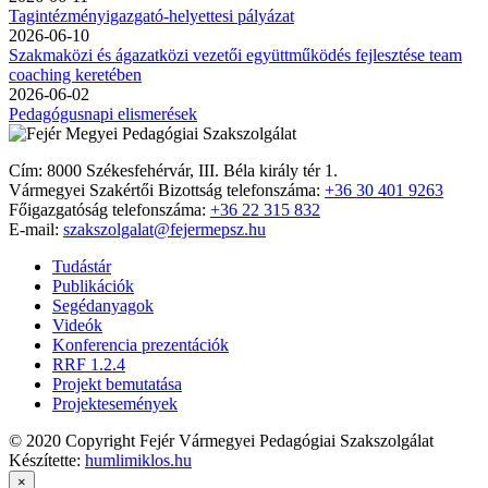
Tagintézményigazgató-helyettesi pályázat
2026-06-10
Szakmaközi és ágazatközi vezetői együttműködés fejlesztése team
coaching keretében
2026-06-02
Pedagógusnapi elismerések
Cím: 8000 Székesfehérvár, III. Béla király tér 1.
Vármegyei Szakértői Bizottság telefonszáma:
+36 30 401 9263
Főigazgatóság telefonszáma:
+36 22 315 832
E-mail:
szakszolgalat@fejermepsz.hu
Tudástár
Publikációk
Segédanyagok
Videók
Konferencia prezentációk
RRF 1.2.4
Projekt bemutatása
Projektesemények
© 2020 Copyright Fejér Vármegyei Pedagógiai Szakszolgálat
Készítette:
humlimiklos.hu
×