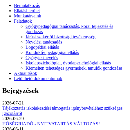
Bemutatkozás
Ellátási terület
Munkatársaink
Feladatok
Gyógypedagógiai tanácsadás, korai fejlesztés és
gondozás
Járási szakértői bizottsági tevékenység
Nevelési tanácsadás
Logopédiai ellátás
Konduktív pedagógiai ellátás
Gyógytestnevelés
Iskolapszichológiai, óvodapszichológiai ellátás
Kiemelten tehetséges gyermekek, tanulók gondozása
Aktualitások
Letölthető dokumentumok
Bejegyzések
2026-07-21
Tájékoztatás iskolakezdési támogatás igénybevételéhez szükséges
igazolásról
2026-06-29
HŐSÉGRIADÓ - NYITVATARTÁS VÁLTOZÁS!
2026-06-11