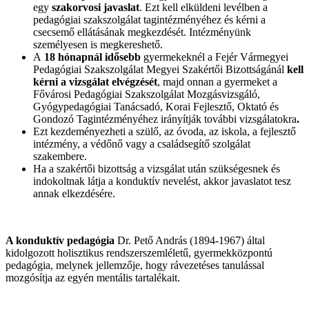
egy
szakorvosi javaslat
. Ezt kell elküldeni levélben a
pedagógiai szakszolgálat tagintézményéhez és kérni a
csecsemő ellátásának megkezdését. Intézményünk
személyesen is megkereshető.
A
18 hónapnál idősebb
gyermekeknél a Fejér Vármegyei
Pedagógiai Szakszolgálat Megyei Szakértői Bizottságánál
kell
kérni a vizsgálat
elvégzését
, majd onnan a gyermeket a
Fővárosi Pedagógiai Szakszolgálat Mozgásvizsgáló,
Gyógypedagógiai Tanácsadó, Korai Fejlesztő, Oktató és
Gondozó Tagintézményéhez irányítják további vizsgálatokra
.
Ezt kezdeményezheti a szülő, az óvoda, az iskola, a fejlesztő
intézmény, a védőnő vagy a családsegítő szolgálat
szakembere.
Ha a szakértői bizottság a vizsgálat után szükségesnek és
indokoltnak látja a konduktív nevelést, akkor javaslatot tesz
annak elkezdésére.
A konduktív pedagógia
Dr. Pető András (1894-1967) által
kidolgozott holisztikus rendszerszemléletű, gyermekközpontú
pedagógia, melynek jellemzője, hogy rávezetéses tanulással
mozgósítja az egyén mentális tartalékait.