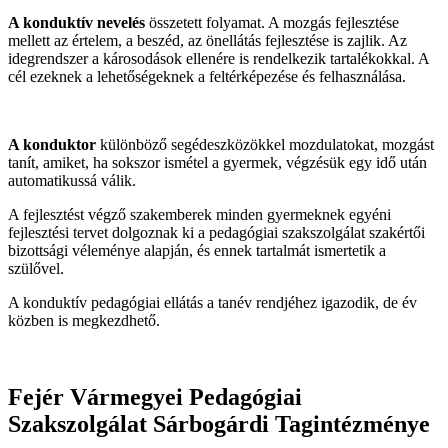
A konduktív nevelés
összetett folyamat. A mozgás fejlesztése
mellett az értelem, a beszéd, az önellátás fejlesztése is zajlik. Az
idegrendszer a károsodások ellenére is rendelkezik tartalékokkal. A
cél ezeknek a lehetőségeknek a feltérképezése és felhasználása.
A konduktor
különböző segédeszközökkel mozdulatokat, mozgást
tanít, amiket, ha sokszor ismétel a gyermek, végzésük egy idő után
automatikussá válik.
A fejlesztést végző szakemberek minden gyermeknek egyéni
fejlesztési tervet dolgoznak ki a pedagógiai szakszolgálat szakértői
bizottsági véleménye alapján, és ennek tartalmát ismertetik a
szülővel.
A konduktív pedagógiai ellátás a tanév rendjéhez igazodik, de év
közben is megkezdhető.
Fejér Vármegyei Pedagógiai
Szakszolgálat Sárbogárdi Tagintézménye