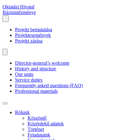
Oktatási Hivatal
Bázisintézménye
Projekt bemutatása
Projektesemények
Projekt zárása
Director-general’s welcome
History and structure
Our units
Service duties
Frequently asked questions (FAQ)
Professional materials
Rólunk
Köszöntő
Közérdekű adatok
Történet
Feladataink