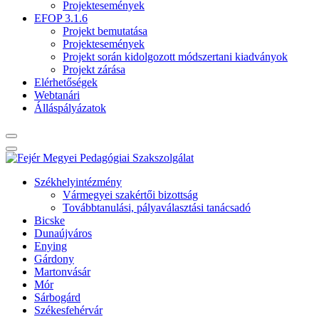
Projektesemények
EFOP 3.1.6
Projekt bemutatása
Projektesemények
Projekt során kidolgozott módszertani kiadványok
Projekt zárása
Elérhetőségek
Webtanári
Álláspályázatok
Székhelyintézmény
Vármegyei szakértői bizottság
Továbbtanulási, pályaválasztási tanácsadó
Bicske
Dunaújváros
Enying
Gárdony
Martonvásár
Mór
Sárbogárd
Székesfehérvár