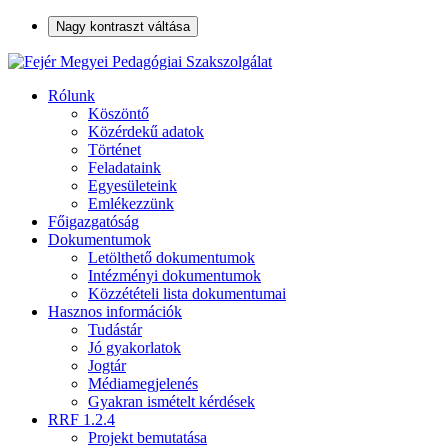
Nagy kontraszt váltása
Rólunk
Köszöntő
Közérdekű adatok
Történet
Feladataink
Egyesületeink
Emlékezzünk
Főigazgatóság
Dokumentumok
Letölthető dokumentumok
Intézményi dokumentumok
Közzétételi lista dokumentumai
Hasznos információk
Tudástár
Jó gyakorlatok
Jogtár
Médiamegjelenés
Gyakran ismételt kérdések
RRF 1.2.4
Projekt bemutatása