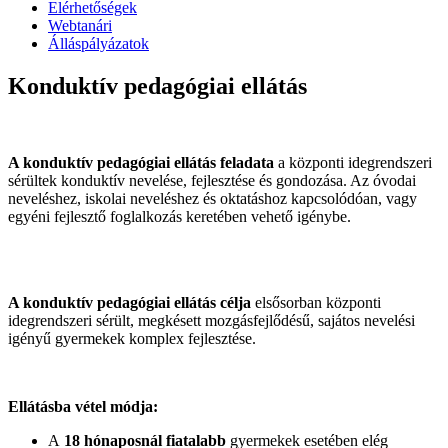
Elérhetőségek
Webtanári
Álláspályázatok
Konduktív pedagógiai ellátás
A konduktív pedagógiai ellátás feladata
a központi idegrendszeri
sérültek konduktív nevelése, fejlesztése és gondozása. Az óvodai
neveléshez, iskolai neveléshez és oktatáshoz kapcsolódóan, vagy
egyéni fejlesztő foglalkozás keretében vehető igénybe.
A konduktív pedagógiai ellátás célja
elsősorban központi
idegrendszeri sérült, megkésett mozgásfejlődésű, sajátos nevelési
igényű gyermekek komplex fejlesztése.
Ellátásba vétel módja:
A
18 hónaposnál fiatalabb
gyermekek esetében elég