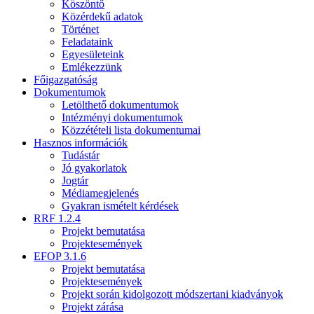
Köszöntő
Közérdekű adatok
Történet
Feladataink
Egyesületeink
Emlékezzünk
Főigazgatóság
Dokumentumok
Letölthető dokumentumok
Intézményi dokumentumok
Közzétételi lista dokumentumai
Hasznos információk
Tudástár
Jó gyakorlatok
Jogtár
Médiamegjelenés
Gyakran ismételt kérdések
RRF 1.2.4
Projekt bemutatása
Projektesemények
EFOP 3.1.6
Projekt bemutatása
Projektesemények
Projekt során kidolgozott módszertani kiadványok
Projekt zárása