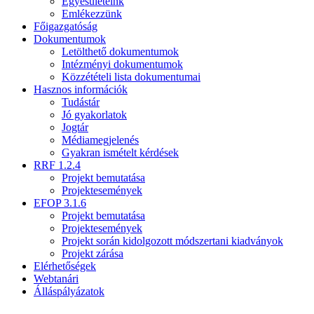
Egyesületeink
Emlékezzünk
Főigazgatóság
Dokumentumok
Letölthető dokumentumok
Intézményi dokumentumok
Közzétételi lista dokumentumai
Hasznos információk
Tudástár
Jó gyakorlatok
Jogtár
Médiamegjelenés
Gyakran ismételt kérdések
RRF 1.2.4
Projekt bemutatása
Projektesemények
EFOP 3.1.6
Projekt bemutatása
Projektesemények
Projekt során kidolgozott módszertani kiadványok
Projekt zárása
Elérhetőségek
Webtanári
Álláspályázatok