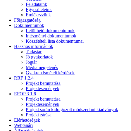
Feladataink
Egyesületeink
Emlékezzünk
Főigazgatóság
Dokumentumok
Letölthető dokumentumok
Intézményi dokumentumok
Közzétételi lista dokumentumai
Hasznos információk
Tudástár
Jó gyakorlatok
Jogtár
Médiamegjelenés
Gyakran ismételt kérdések
RRF 1.2.4
Projekt bemutatása
Projektesemények
EFOP 3.1.6
Projekt bemutatása
Projektesemények
Projekt során kidolgozott módszertani kiadványok
Projekt zárása
Elérhetőségek
Webtanári
Álláspályázatok