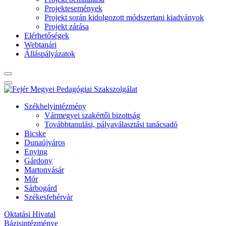
Projektesemények
Projekt során kidolgozott módszertani kiadványok
Projekt zárása
Elérhetőségek
Webtanári
Álláspályázatok
Székhelyintézmény
Vármegyei szakértői bizottság
Továbbtanulási, pályaválasztási tanácsadó
Bicske
Dunaújváros
Enying
Gárdony
Martonvásár
Mór
Sárbogárd
Székesfehérvár
Oktatási Hivatal
Bázisintézménye