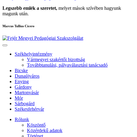
Legszebb emlék a szeretet,
melyet mások szívében hagyunk
magunk után.
Marcus Tullius Cicero
Székhelyintézmény
Vármegyei szakértői bizottság
Továbbtanulási, pályaválasztási tanácsadó
Bicske
Dunaújváros
Enying
Gárdony
Martonvásár
Mór
Sárbogárd
Székesfehérvár
Rólunk
Köszöntő
Közérdekű adatok
Történet