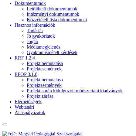
Dokumentumok
Letölthető dokumentumok
Intézményi dokumentumok
Közzétételi lista dokumentumai
Hasznos információk
Tudástár
Jó gyakorlatok
Jogtár
Médiamegjelenés
Gyakran ismételt kérdések
RRF 1.2.4
Projekt bemutatása
Projektesemények
EFOP 3.1.6
Projekt bemutatása
Projektesemények
Projekt során kidolgozott módszertani kiadványok
Projekt zárása
Elérhetőségek
Webtanári
Álláspályázatok