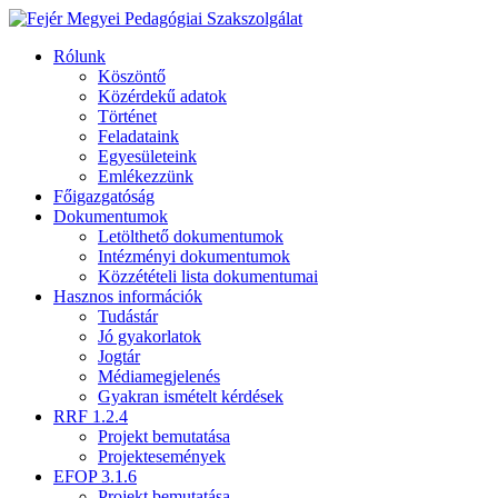
Rólunk
Köszöntő
Közérdekű adatok
Történet
Feladataink
Egyesületeink
Emlékezzünk
Főigazgatóság
Dokumentumok
Letölthető dokumentumok
Intézményi dokumentumok
Közzétételi lista dokumentumai
Hasznos információk
Tudástár
Jó gyakorlatok
Jogtár
Médiamegjelenés
Gyakran ismételt kérdések
RRF 1.2.4
Projekt bemutatása
Projektesemények
EFOP 3.1.6
Projekt bemutatása