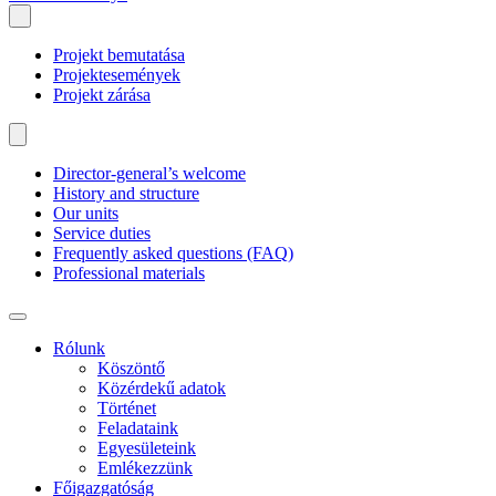
Projekt bemutatása
Projektesemények
Projekt zárása
Director-general’s welcome
History and structure
Our units
Service duties
Frequently asked questions (FAQ)
Professional materials
Rólunk
Köszöntő
Közérdekű adatok
Történet
Feladataink
Egyesületeink
Emlékezzünk
Főigazgatóság