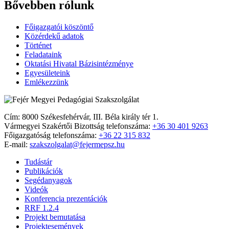
Bővebben rólunk
Főigazgatói köszöntő
Közérdekű adatok
Történet
Feladataink
Oktatási Hivatal Bázisintézménye
Egyesületeink
Emlékezzünk
Cím: 8000 Székesfehérvár, III. Béla király tér 1.
Vármegyei Szakértői Bizottság telefonszáma:
+36 30 401 9263
Főigazgatóság telefonszáma:
+36 22 315 832
E-mail:
szakszolgalat@fejermepsz.hu
Tudástár
Publikációk
Segédanyagok
Videók
Konferencia prezentációk
RRF 1.2.4
Projekt bemutatása
Projektesemények