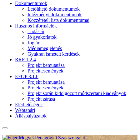
Dokumentumok
Letölthető dokumentumok
Intézményi dokumentumok
Közzétételi lista dokumentumai
Hasznos információk
Tudástár
Jó gyakorlatok
Jogtár
Médiamegjelenés
Gyakran ismételt kérdések
RRF 1.2.4
Projekt bemutatása
Projektesemények
EFOP 3.1.6
Projekt bemutatása
Projektesemények
Projekt során kidolgozott módszertani kiadványok
Projekt zárása
Elérhetőségek
Webtanári
Álláspályázatok