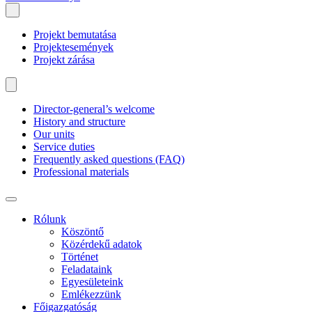
Projekt bemutatása
Projektesemények
Projekt zárása
Director-general’s welcome
History and structure
Our units
Service duties
Frequently asked questions (FAQ)
Professional materials
Rólunk
Köszöntő
Közérdekű adatok
Történet
Feladataink
Egyesületeink
Emlékezzünk
Főigazgatóság