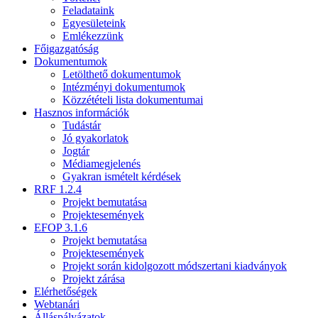
Feladataink
Egyesületeink
Emlékezzünk
Főigazgatóság
Dokumentumok
Letölthető dokumentumok
Intézményi dokumentumok
Közzétételi lista dokumentumai
Hasznos információk
Tudástár
Jó gyakorlatok
Jogtár
Médiamegjelenés
Gyakran ismételt kérdések
RRF 1.2.4
Projekt bemutatása
Projektesemények
EFOP 3.1.6
Projekt bemutatása
Projektesemények
Projekt során kidolgozott módszertani kiadványok
Projekt zárása
Elérhetőségek
Webtanári
Álláspályázatok