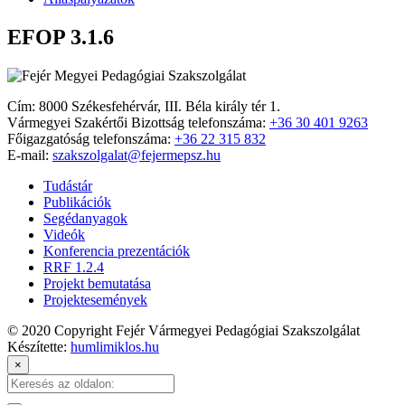
EFOP 3.1.6
Cím: 8000 Székesfehérvár, III. Béla király tér 1.
Vármegyei Szakértői Bizottság telefonszáma:
+36 30 401 9263
Főigazgatóság telefonszáma:
+36 22 315 832
E-mail:
szakszolgalat@fejermepsz.hu
Tudástár
Publikációk
Segédanyagok
Videók
Konferencia prezentációk
RRF 1.2.4
Projekt bemutatása
Projektesemények
© 2020 Copyright Fejér Vármegyei Pedagógiai Szakszolgálat
Készítette:
humlimiklos.hu
×