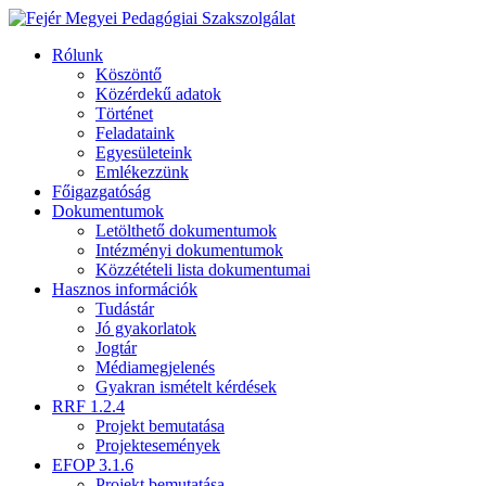
Rólunk
Köszöntő
Közérdekű adatok
Történet
Feladataink
Egyesületeink
Emlékezzünk
Főigazgatóság
Dokumentumok
Letölthető dokumentumok
Intézményi dokumentumok
Közzétételi lista dokumentumai
Hasznos információk
Tudástár
Jó gyakorlatok
Jogtár
Médiamegjelenés
Gyakran ismételt kérdések
RRF 1.2.4
Projekt bemutatása
Projektesemények
EFOP 3.1.6
Projekt bemutatása