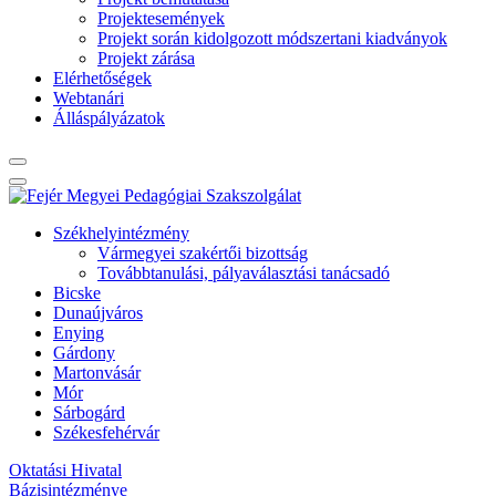
Projektesemények
Projekt során kidolgozott módszertani kiadványok
Projekt zárása
Elérhetőségek
Webtanári
Álláspályázatok
Székhelyintézmény
Vármegyei szakértői bizottság
Továbbtanulási, pályaválasztási tanácsadó
Bicske
Dunaújváros
Enying
Gárdony
Martonvásár
Mór
Sárbogárd
Székesfehérvár
Oktatási Hivatal
Bázisintézménye