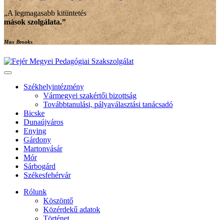
„A legmagasabb kitüntetés
mások szolgálata
.”
Max Brooks
Székhelyintézmény
Vármegyei szakértői bizottság
Továbbtanulási, pályaválasztási tanácsadó
Bicske
Dunaújváros
Enying
Gárdony
Martonvásár
Mór
Sárbogárd
Székesfehérvár
Rólunk
Köszöntő
Közérdekű adatok
Történet