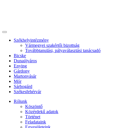
Székhelyintézmény
Vármegyei szakértői bizottság
Továbbtanulási, pályaválasztási tanácsadó
Bicske
Dunaújváros
Enying
Gárdony
Martonvásár
Mór
Sárbogárd
Székesfehérvár
Rólunk
Köszöntő
Közérdekű adatok
Történet
Feladataink
Egyesületeink