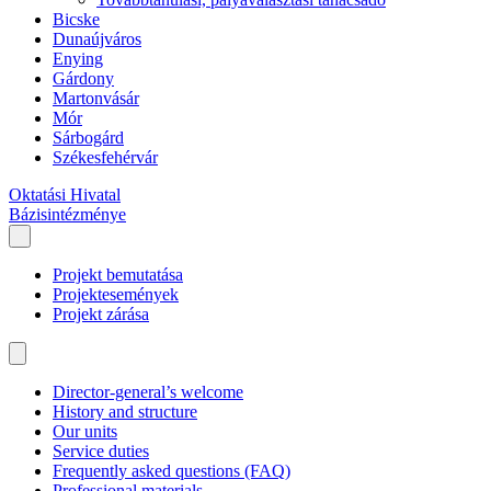
Bicske
Dunaújváros
Enying
Gárdony
Martonvásár
Mór
Sárbogárd
Székesfehérvár
Oktatási Hivatal
Bázisintézménye
Projekt bemutatása
Projektesemények
Projekt zárása
Director-general’s welcome
History and structure
Our units
Service duties
Frequently asked questions (FAQ)
Professional materials