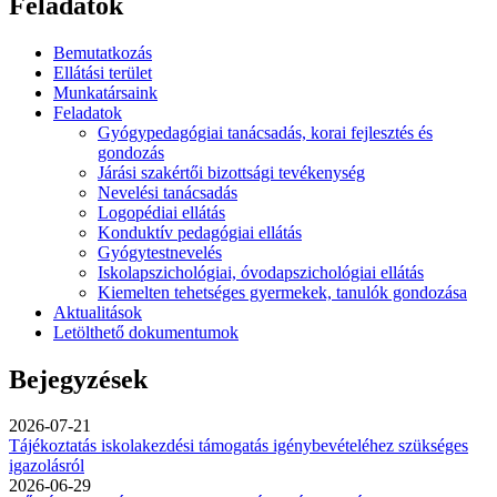
Feladatok
Bemutatkozás
Ellátási terület
Munkatársaink
Feladatok
Gyógypedagógiai tanácsadás, korai fejlesztés és
gondozás
Járási szakértői bizottsági tevékenység
Nevelési tanácsadás
Logopédiai ellátás
Konduktív pedagógiai ellátás
Gyógytestnevelés
Iskolapszichológiai, óvodapszichológiai ellátás
Kiemelten tehetséges gyermekek, tanulók gondozása
Aktualitások
Letölthető dokumentumok
Bejegyzések
2026-07-21
Tájékoztatás iskolakezdési támogatás igénybevételéhez szükséges
igazolásról
2026-06-29