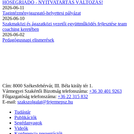
HŐSÉGRIADÓ - NYITVATARTÁS VÁLTOZÁS!
2026-06-11
Tagintézményigazgató-helyettesi pályázat
2026-06-10
Szakmaközi és ágazatközi vezetői együttműködés fejlesztése team
coaching keretében
2026-06-02
Pedagógusnapi elismerések
Cím: 8000 Székesfehérvár, III. Béla király tér 1.
Vármegyei Szakértői Bizottság telefonszáma:
+36 30 401 9263
Főigazgatóság telefonszáma:
+36 22 315 832
E-mail:
szakszolgalat@fejermepsz.hu
Tudástár
Publikációk
Segédanyagok
Videók
Konferencia prezentációk