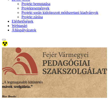
Projekt bemutatása
Projektesemények
Projekt során kidolgozott módszertani kiadványok
Projekt zárása
Elérhetőségek
Webtanári
Álláspályázatok
„A legmagasabb kitüntetés
mások szolgálata
.”
Max Brooks