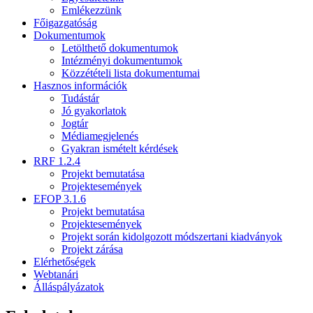
Emlékezzünk
Főigazgatóság
Dokumentumok
Letölthető dokumentumok
Intézményi dokumentumok
Közzétételi lista dokumentumai
Hasznos információk
Tudástár
Jó gyakorlatok
Jogtár
Médiamegjelenés
Gyakran ismételt kérdések
RRF 1.2.4
Projekt bemutatása
Projektesemények
EFOP 3.1.6
Projekt bemutatása
Projektesemények
Projekt során kidolgozott módszertani kiadványok
Projekt zárása
Elérhetőségek
Webtanári
Álláspályázatok