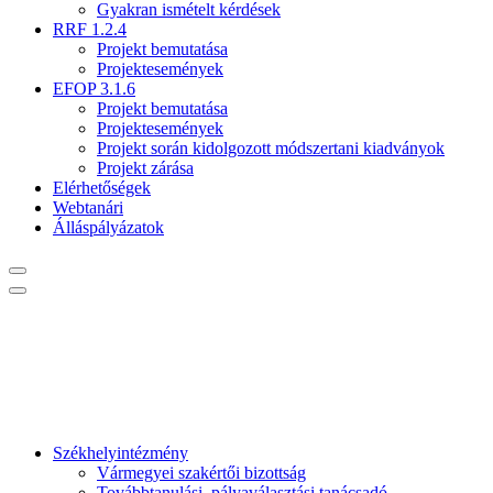
Gyakran ismételt kérdések
RRF 1.2.4
Projekt bemutatása
Projektesemények
EFOP 3.1.6
Projekt bemutatása
Projektesemények
Projekt során kidolgozott módszertani kiadványok
Projekt zárása
Elérhetőségek
Webtanári
Álláspályázatok
Székhelyintézmény
Vármegyei szakértői bizottság
Továbbtanulási, pályaválasztási tanácsadó