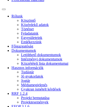
Rólunk
Köszöntő
Közérdekű adatok
Történet
Feladataink
Egyesületeink
Emlékezzünk
Főigazgatóság
Dokumentumok
Letölthető dokumentumok
Intézményi dokumentumok
Közzétételi lista dokumentumai
Hasznos információk
Tudástár
Jó gyakorlatok
Jogtár
Médiamegjelenés
Gyakran ismételt kérdések
RRF 1.2.4
Projekt bemutatása
Projektesemények
EFOP 3.1.6