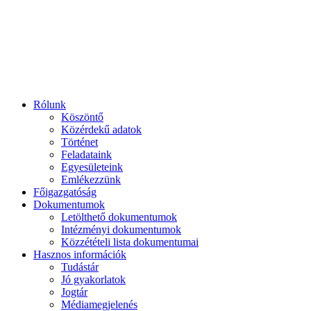
Rólunk
Köszöntő
Közérdekű adatok
Történet
Feladataink
Egyesületeink
Emlékezzünk
Főigazgatóság
Dokumentumok
Letölthető dokumentumok
Intézményi dokumentumok
Közzétételi lista dokumentumai
Hasznos információk
Tudástár
Jó gyakorlatok
Jogtár
Médiamegjelenés