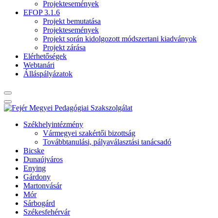
Projektesemények
EFOP 3.1.6
Projekt bemutatása
Projektesemények
Projekt során kidolgozott módszertani kiadványok
Projekt zárása
Elérhetőségek
Webtanári
Álláspályázatok
Székhelyintézmény
Vármegyei szakértői bizottság
Továbbtanulási, pályaválasztási tanácsadó
Bicske
Dunaújváros
Enying
Gárdony
Martonvásár
Mór
Sárbogárd
Székesfehérvár