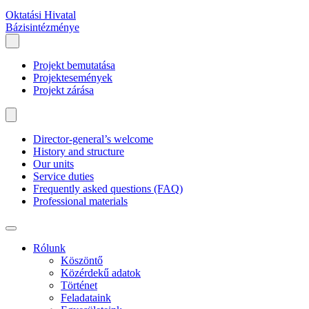
Oktatási Hivatal
Bázisintézménye
Projekt bemutatása
Projektesemények
Projekt zárása
Director-general’s welcome
History and structure
Our units
Service duties
Frequently asked questions (FAQ)
Professional materials
Rólunk
Köszöntő
Közérdekű adatok
Történet
Feladataink