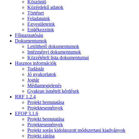
Köszöntő
Közérdekű adatok
Történet
Feladataink
Egyesületeink
Emlékezzünk
Főigazgatóság
Dokumentumok
Letölthető dokumentumok
Intézményi dokumentumok
Közzétételi lista dokumentumai
Hasznos információk
Tudástár
Jó gyakorlatok
Jogtár
Médiamegjelenés
Gyakran ismételt kérdések
RRF 1.2.4
Projekt bemutatása
Projektesemények
EFOP 3.1.6
Projekt bemutatása
Projektesemények
Projekt során kidolgozott módszertani kiadványok
Projekt zárása