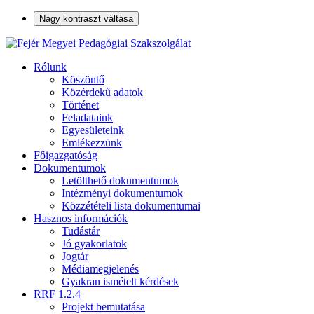
Nagy kontraszt váltása
Rólunk
Köszöntő
Közérdekű adatok
Történet
Feladataink
Egyesületeink
Emlékezzünk
Főigazgatóság
Dokumentumok
Letölthető dokumentumok
Intézményi dokumentumok
Közzétételi lista dokumentumai
Hasznos információk
Tudástár
Jó gyakorlatok
Jogtár
Médiamegjelenés
Gyakran ismételt kérdések
RRF 1.2.4
Projekt bemutatása