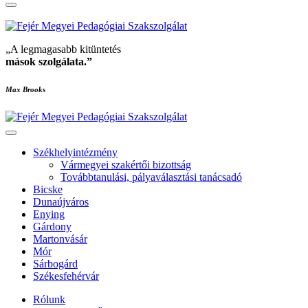
„A legmagasabb kitüntetés
mások szolgálata
.”
Max Brooks
Székhelyintézmény
Vármegyei szakértői bizottság
Továbbtanulási, pályaválasztási tanácsadó
Bicske
Dunaújváros
Enying
Gárdony
Martonvásár
Mór
Sárbogárd
Székesfehérvár
Rólunk