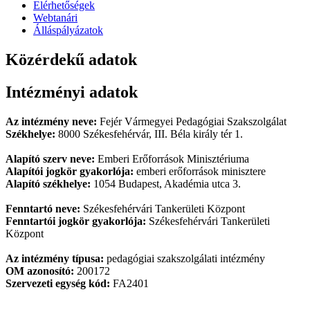
Elérhetőségek
Webtanári
Álláspályázatok
Közérdekű adatok
Intézményi adatok
Az intézmény neve:
Fejér Vármegyei Pedagógiai Szakszolgálat
Székhelye:
8000 Székesfehérvár, III. Béla király tér 1.
Alapító szerv neve:
Emberi Erőforrások Minisztériuma
Alapítói jogkör gyakorlója:
emberi erőforrások minisztere
Alapító székhelye:
1054 Budapest, Akadémia utca 3.
Fenntartó neve:
Székesfehérvári Tankerületi Központ
Fenntartói jogkör gyakorlója:
Székesfehérvári Tankerületi
Központ
Az intézmény típusa:
pedagógiai szakszolgálati intézmény
OM azonosító:
200172
Szervezeti egység kód:
FA2401