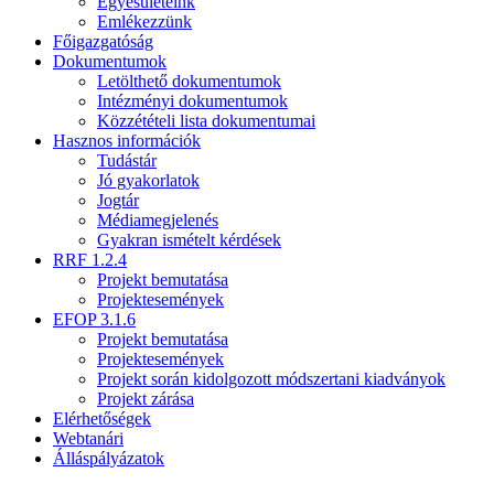
Egyesületeink
Emlékezzünk
Főigazgatóság
Dokumentumok
Letölthető dokumentumok
Intézményi dokumentumok
Közzétételi lista dokumentumai
Hasznos információk
Tudástár
Jó gyakorlatok
Jogtár
Médiamegjelenés
Gyakran ismételt kérdések
RRF 1.2.4
Projekt bemutatása
Projektesemények
EFOP 3.1.6
Projekt bemutatása
Projektesemények
Projekt során kidolgozott módszertani kiadványok
Projekt zárása
Elérhetőségek
Webtanári
Álláspályázatok