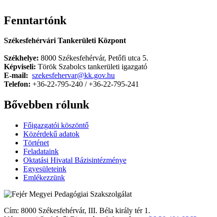
Fenntartónk
Székesfehérvári Tankerületi Központ
Székhelye:
8000 Székesfehérvár, Petőfi utca 5.
Képviseli:
Török Szabolcs tankerületi igazgató
E-mail:
szekesfehervar@kk.gov.hu
Telefon:
+36-22-795-240 / +36-22-795-241
Bővebben rólunk
Főigazgatói köszöntő
Közérdekű adatok
Történet
Feladataink
Oktatási Hivatal Bázisintézménye
Egyesületeink
Emlékezzünk
Cím: 8000 Székesfehérvár, III. Béla király tér 1.