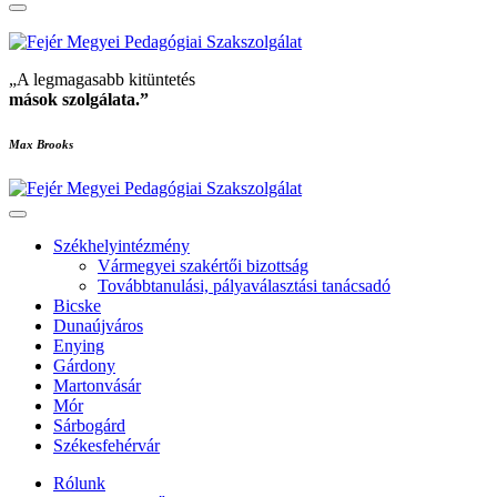
„A legmagasabb kitüntetés
mások szolgálata
.”
Max Brooks
Székhelyintézmény
Vármegyei szakértői bizottság
Továbbtanulási, pályaválasztási tanácsadó
Bicske
Dunaújváros
Enying
Gárdony
Martonvásár
Mór
Sárbogárd
Székesfehérvár
Rólunk