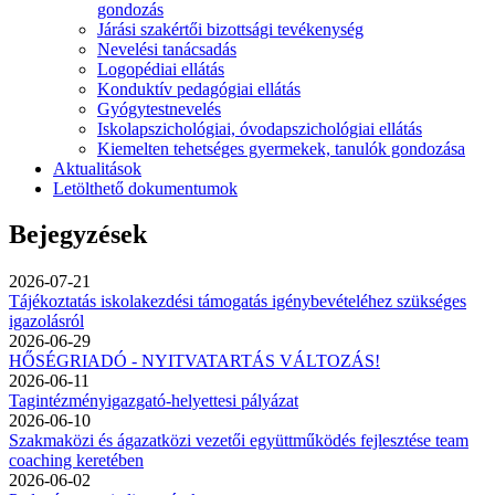
gondozás
Járási szakértői bizottsági tevékenység
Nevelési tanácsadás
Logopédiai ellátás
Konduktív pedagógiai ellátás
Gyógytestnevelés
Iskolapszichológiai, óvodapszichológiai ellátás
Kiemelten tehetséges gyermekek, tanulók gondozása
Aktualitások
Letölthető dokumentumok
Bejegyzések
2026-07-21
Tájékoztatás iskolakezdési támogatás igénybevételéhez szükséges
igazolásról
2026-06-29
HŐSÉGRIADÓ - NYITVATARTÁS VÁLTOZÁS!
2026-06-11
Tagintézményigazgató-helyettesi pályázat
2026-06-10
Szakmaközi és ágazatközi vezetői együttműködés fejlesztése team
coaching keretében
2026-06-02