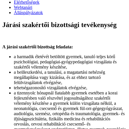
Elérhetőségek
Webtanári
Álláspályázatok
Járási szakértői bizottsági tevékenység
A járási szakértői bizottság feladata:
a harmadik életévét betöltött gyermek, tanuló teljes körű
pszichológiai, pedagógiai-gyógypedagógiai vizsgálata és
szakértői vélemény készítése,
a beilleszkedési, a tanulási, a magatartási nehézség
megállapítása vagy kizárása, és az ehhez tartozó
felülvizsgálatok elvégzése,
tehetségazonosító vizsgálatok elvégzése,
a tizennyolc hónapnál fiatalabb gyermek esetében a korai
fejlesztésben való részvétel jogosultságához szakértői
vélemény készítése a gyermek külön vizsgálata nélkül, a
neonatológia, csecsemő és gyermek fül-orr-gégegyógyászat,
audiológia, szemész, ortopédia és traumatológia, gyermek- és
ifjúságpszichiátria, fizikális medicina és rehabilitációs
orvoslás, orvosi rehabilitáció csecsemő- és