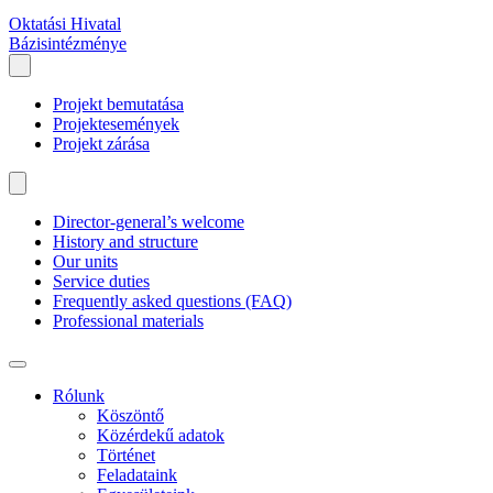
Oktatási Hivatal
Bázisintézménye
Projekt bemutatása
Projektesemények
Projekt zárása
Director-general’s welcome
History and structure
Our units
Service duties
Frequently asked questions (FAQ)
Professional materials
Rólunk
Köszöntő
Közérdekű adatok
Történet
Feladataink