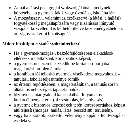
Annál a járási pedagógiai szakszolgálatnál, amelynek
körzetében a gyermek lakik vagy óvodába, iskolába jár.
A mozgásszervi, valamint az érzékszervi (a látási, a hallási)
fogyatékosság megállapítására vagy kizárására irányuló
vizsgálat közvetlenül is kérhető, illetve kezdeményezhető az
országos szakértői bizottságnál.
Mikor forduljon a szülő szakemberhez?
Ha a gyermekmozgás-, beszédfejlődésében elakadások,
eltérések mutatkoznak kortársaihoz képest,
a gyermek nehezen illeszkedik be kortárscsoportjába
magatartási problémái miatt,
a korábban jól teljesítő gyermek viselkedése megváltozik –
tanulási, iskolai teljesítménye romlik,
az értelmi fejlődésében, a magatartásában, a tanulás során
általános nehézségek tapasztalhatók,
bizonyos tantárgyakkal kapcsolatban folyamatos
kudarcélmények érik (pl.: számolás, írás, olvasás),
a gyermek bizonyos képességek terén korcsoportjához képest
alulteljesít (mozgás, hallás, látás, beszéd stb. területén),
vagy ha a korábbi szakértői vélemény alapján a felülvizsgálat
esedékes.