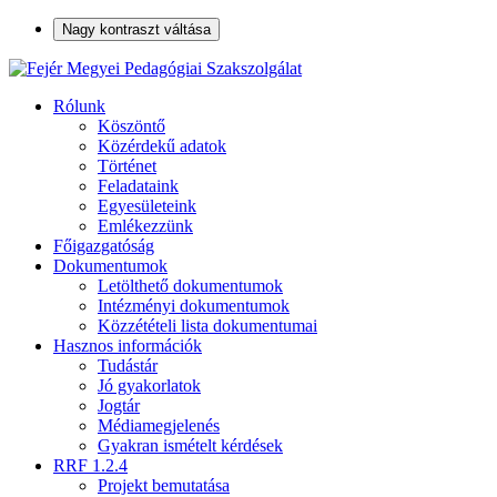
Nagy kontraszt váltása
Rólunk
Köszöntő
Közérdekű adatok
Történet
Feladataink
Egyesületeink
Emlékezzünk
Főigazgatóság
Dokumentumok
Letölthető dokumentumok
Intézményi dokumentumok
Közzétételi lista dokumentumai
Hasznos információk
Tudástár
Jó gyakorlatok
Jogtár
Médiamegjelenés
Gyakran ismételt kérdések
RRF 1.2.4
Projekt bemutatása