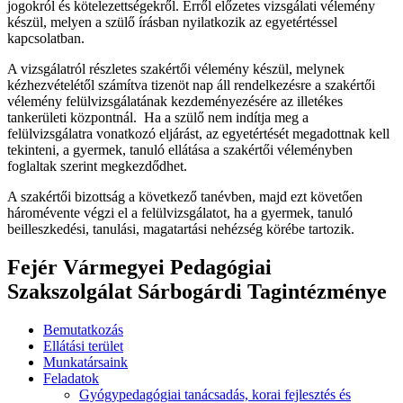
jogokról és kötelezettségekről. Erről előzetes vizsgálati vélemény
készül, melyen a szülő írásban nyilatkozik az egyetértéssel
kapcsolatban.
A vizsgálatról részletes szakértői vélemény készül, melynek
kézhezvételétől számítva tizenöt nap áll rendelkezésre a szakértői
vélemény felülvizsgálatának kezdeményezésére az illetékes
tankerületi központnál. Ha a szülő nem indítja meg a
felülvizsgálatra vonatkozó eljárást, az egyetértését megadottnak kell
tekinteni, a gyermek, tanuló ellátása a szakértői véleményben
foglaltak szerint megkezdődhet.
A szakértői bizottság a következő tanévben, majd ezt követően
háromévente végzi el a felülvizsgálatot, ha a gyermek, tanuló
beilleszkedési, tanulási, magatartási nehézség körébe tartozik.
Fejér Vármegyei Pedagógiai
Szakszolgálat Sárbogárdi Tagintézménye
Bemutatkozás
Ellátási terület
Munkatársaink
Feladatok
Gyógypedagógiai tanácsadás, korai fejlesztés és