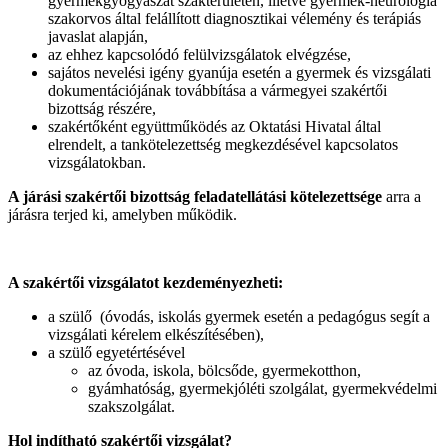
gyermekgyógyászat szakterületen, illetve gyermek-neurológia
szakorvos által felállított diagnosztikai vélemény és terápiás
javaslat alapján,
az ehhez kapcsolódó felülvizsgálatok elvégzése,
sajátos nevelési igény gyanúja esetén a gyermek és vizsgálati
dokumentációjának továbbítása a vármegyei szakértői
bizottság részére,
szakértőként együttműködés az Oktatási Hivatal által
elrendelt, a tankötelezettség megkezdésével kapcsolatos
vizsgálatokban.
A járási szakértői bizottság feladatellátási kötelezettsége
arra a
járásra terjed ki, amelyben működik.
A szakértői vizsgálatot kezdeményezheti:
a szülő (óvodás, iskolás gyermek esetén a pedagógus segít a
vizsgálati kérelem elkészítésében),
a szülő egyetértésével
az óvoda, iskola, bölcsőde, gyermekotthon,
gyámhatóság, gyermekjóléti szolgálat, gyermekvédelmi
szakszolgálat.
Hol indítható szakértői vizsgálat?