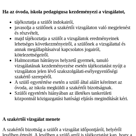
Ha az óvoda, iskola pedagógusa kezdeményezi a vizsgálatot,
tájékoztatja a szülőt indokairól,
javasolja a szülőnek a szakértői vizsgálaton való megjelenést
és részvételt,
majd tájékoztatja a szülőt a vizsgálatok eredményeinek
lehetséges következményeiről, a szülőnek a vizsgálattal és
annak megállapításaival kapcsolatos jogairól,
kötelezettségeiről.
Halmozottan hátrányos helyzetű gyermek, tanuló
vizsgálatának kezdeményezése esetén tájékoztatást nyújt a
vizsgálaton jelen lévő szakszolgálati-esélyegyenlőségi
szakértő szerepéről.
A szülő egyetértése esetén a szülő által aláírt kérelmet az
óvoda, az iskola megküldi a szakértői bizottságnak.
Szülői egyetértés hiányában az illetékes tankerületi
központnál közigazgatási hatósági eljárás megindítását kéri.
A szakértői vizsgálat menete
A szakértői bizottság a szülőt a vizsgálat időpontjáról, helyéről
levélben értesíti. A levélben a szülő arról is tájékoztatást kap, hogy a