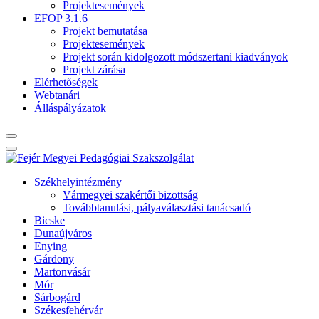
Projektesemények
EFOP 3.1.6
Projekt bemutatása
Projektesemények
Projekt során kidolgozott módszertani kiadványok
Projekt zárása
Elérhetőségek
Webtanári
Álláspályázatok
Székhelyintézmény
Vármegyei szakértői bizottság
Továbbtanulási, pályaválasztási tanácsadó
Bicske
Dunaújváros
Enying
Gárdony
Martonvásár
Mór
Sárbogárd
Székesfehérvár