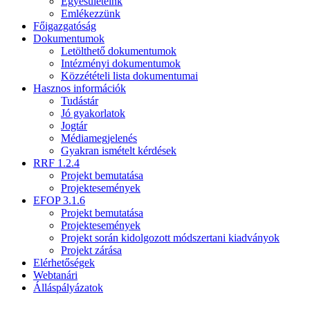
Egyesületeink
Emlékezzünk
Főigazgatóság
Dokumentumok
Letölthető dokumentumok
Intézményi dokumentumok
Közzétételi lista dokumentumai
Hasznos információk
Tudástár
Jó gyakorlatok
Jogtár
Médiamegjelenés
Gyakran ismételt kérdések
RRF 1.2.4
Projekt bemutatása
Projektesemények
EFOP 3.1.6
Projekt bemutatása
Projektesemények
Projekt során kidolgozott módszertani kiadványok
Projekt zárása
Elérhetőségek
Webtanári
Álláspályázatok