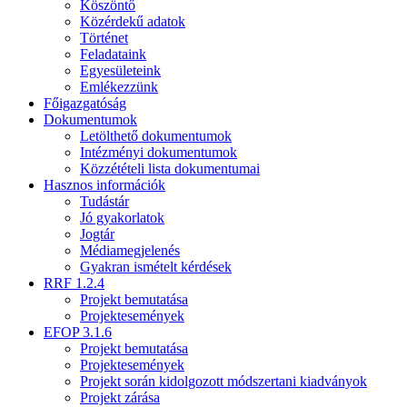
Köszöntő
Közérdekű adatok
Történet
Feladataink
Egyesületeink
Emlékezzünk
Főigazgatóság
Dokumentumok
Letölthető dokumentumok
Intézményi dokumentumok
Közzétételi lista dokumentumai
Hasznos információk
Tudástár
Jó gyakorlatok
Jogtár
Médiamegjelenés
Gyakran ismételt kérdések
RRF 1.2.4
Projekt bemutatása
Projektesemények
EFOP 3.1.6
Projekt bemutatása
Projektesemények
Projekt során kidolgozott módszertani kiadványok
Projekt zárása