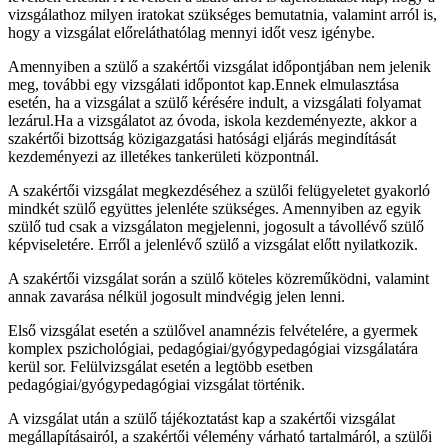
vizsgálathoz milyen iratokat szükséges bemutatnia, valamint arról is,
hogy a vizsgálat előreláthatólag mennyi időt vesz igénybe.
Amennyiben a szülő a szakértői vizsgálat időpontjában nem jelenik
meg, további egy vizsgálati időpontot kap.Ennek elmulasztása
esetén, ha a vizsgálat a szülő kérésére indult, a vizsgálati folyamat
lezárul.Ha a vizsgálatot az óvoda, iskola kezdeményezte, akkor a
szakértői bizottság közigazgatási hatósági eljárás megindítását
kezdeményezi az illetékes tankerületi központnál.
A szakértői vizsgálat megkezdéséhez a szülői felügyeletet gyakorló
mindkét szülő együttes jelenléte szükséges. Amennyiben az egyik
szülő tud csak a vizsgálaton megjelenni, jogosult a távollévő szülő
képviseletére. Erről a jelenlévő szülő a vizsgálat előtt nyilatkozik.
A szakértői vizsgálat során a szülő köteles közreműködni, valamint
annak zavarása nélkül jogosult mindvégig jelen lenni.
Első vizsgálat esetén a szülővel anamnézis felvételére, a gyermek
komplex pszichológiai, pedagógiai/gyógypedagógiai vizsgálatára
kerül sor. Felülvizsgálat esetén a legtöbb esetben
pedagógiai/gyógypedagógiai vizsgálat történik.
A vizsgálat után a szülő tájékoztatást kap a szakértői vizsgálat
megállapításairól, a szakértői vélemény várható tartalmáról, a szülői