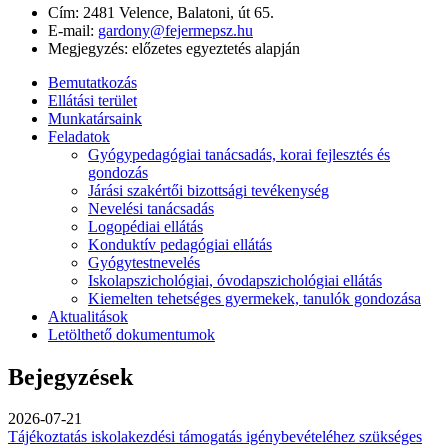
Cím:
2481 Velence, Balatoni, út 65.
E-mail:
gardony@fejermepsz.hu
Megjegyzés:
előzetes egyeztetés alapján
Bemutatkozás
Ellátási terület
Munkatársaink
Feladatok
Gyógypedagógiai tanácsadás, korai fejlesztés és
gondozás
Járási szakértői bizottsági tevékenység
Nevelési tanácsadás
Logopédiai ellátás
Konduktív pedagógiai ellátás
Gyógytestnevelés
Iskolapszichológiai, óvodapszichológiai ellátás
Kiemelten tehetséges gyermekek, tanulók gondozása
Aktualitások
Letölthető dokumentumok
Bejegyzések
2026-07-21
Tájékoztatás iskolakezdési támogatás igénybevételéhez szükséges