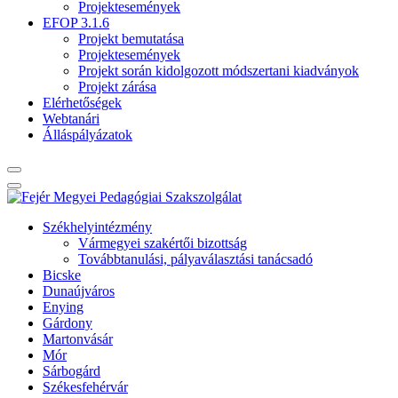
Projektesemények
EFOP 3.1.6
Projekt bemutatása
Projektesemények
Projekt során kidolgozott módszertani kiadványok
Projekt zárása
Elérhetőségek
Webtanári
Álláspályázatok
Székhelyintézmény
Vármegyei szakértői bizottság
Továbbtanulási, pályaválasztási tanácsadó
Bicske
Dunaújváros
Enying
Gárdony
Martonvásár
Mór
Sárbogárd
Székesfehérvár