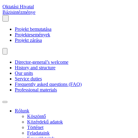
Oktatási Hivatal
Bázisintézménye
Projekt bemutatása
Projektesemények
Projekt zárása
Director-general’s welcome
History and structure
Our units
Service duties
Frequently asked questions (FAQ)
Professional materials
Rólunk
Köszöntő
Közérdekű adatok
Történet
Feladataink