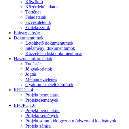
Köszöntő
Közérdekű adatok
Történet
Feladataink
Egyesületeink
Emlékezzünk
Főigazgatóság
Dokumentumok
Letölthető dokumentumok
Intézményi dokumentumok
Közzétételi lista dokumentumai
Hasznos információk
Tudástár
Jó gyakorlatok
Jogtár
Médiamegjelenés
Gyakran ismételt kérdések
RRF 1.2.4
Projekt bemutatása
Projektesemények
EFOP 3.1.6
Projekt bemutatása
Projektesemények
Projekt során kidolgozott módszertani kiadványok
Projekt zárása