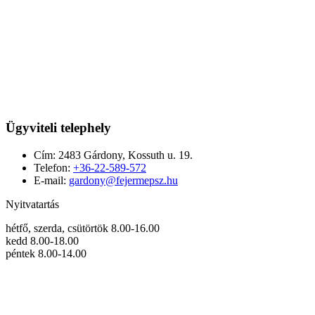
Ügyviteli telephely
Cím:
2483 Gárdony, Kossuth u. 19.
Telefon:
+36-22-589-572
E-mail:
gardony@fejermepsz.hu
Nyitvatartás
hétfő, szerda, csütörtök 8.00-16.00
kedd 8.00-18.00
péntek 8.00-14.00