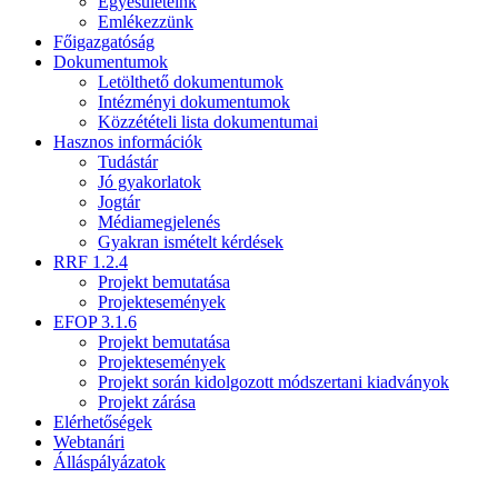
Egyesületeink
Emlékezzünk
Főigazgatóság
Dokumentumok
Letölthető dokumentumok
Intézményi dokumentumok
Közzétételi lista dokumentumai
Hasznos információk
Tudástár
Jó gyakorlatok
Jogtár
Médiamegjelenés
Gyakran ismételt kérdések
RRF 1.2.4
Projekt bemutatása
Projektesemények
EFOP 3.1.6
Projekt bemutatása
Projektesemények
Projekt során kidolgozott módszertani kiadványok
Projekt zárása
Elérhetőségek
Webtanári
Álláspályázatok