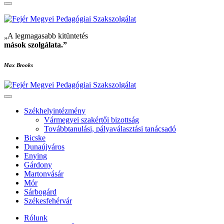
„A legmagasabb kitüntetés
mások szolgálata
.”
Max Brooks
Székhelyintézmény
Vármegyei szakértői bizottság
Továbbtanulási, pályaválasztási tanácsadó
Bicske
Dunaújváros
Enying
Gárdony
Martonvásár
Mór
Sárbogárd
Székesfehérvár
Rólunk