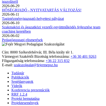
igazolásról
2026-06-29
HŐSÉGRIADÓ - NYITVATARTÁS VÁLTOZÁS!
2026-06-11
Tagintézményigazgató-helyettesi pályázat
2026-06-10
Szakmaközi és ágazatközi vezetői együttműködés fejlesztése team
coaching keretében
2026-06-02
Pedagógusnapi elismerések
Cím: 8000 Székesfehérvár, III. Béla király tér 1.
Vármegyei Szakértői Bizottság telefonszáma:
+36 30 401 9263
Főigazgatóság telefonszáma:
+36 22 315 832
E-mail:
szakszolgalat@fejermepsz.hu
Tudástár
Publikációk
Segédanyagok
Videók
Konferencia prezentációk
RRF 1.2.4
Projekt bemutatása
Projektesemények