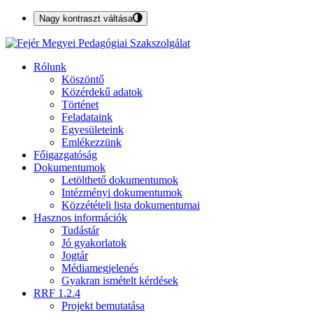
Nagy kontraszt váltása
Rólunk
Köszöntő
Közérdekű adatok
Történet
Feladataink
Egyesületeink
Emlékezzünk
Főigazgatóság
Dokumentumok
Letölthető dokumentumok
Intézményi dokumentumok
Közzétételi lista dokumentumai
Hasznos információk
Tudástár
Jó gyakorlatok
Jogtár
Médiamegjelenés
Gyakran ismételt kérdések
RRF 1.2.4
Projekt bemutatása