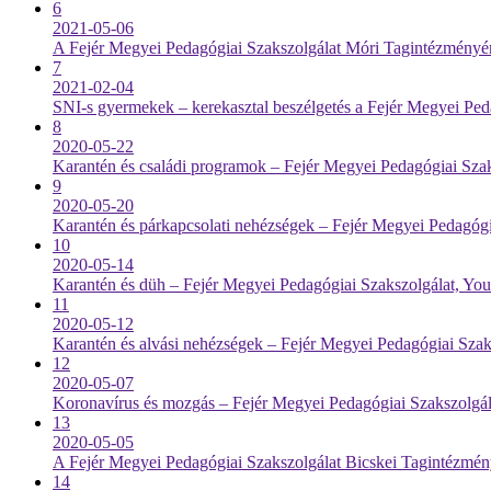
6
2021-05-06
A Fejér Megyei Pedagógiai Szakszolgálat Móri Tagintézményé
7
2021-02-04
SNI-s gyermekek – kerekasztal beszélgetés a Fejér Megyei Pe
8
2020-05-22
Karantén és családi programok – Fejér Megyei Pedagógiai Sza
9
2020-05-20
Karantén és párkapcsolati nehézségek – Fejér Megyei Pedagóg
10
2020-05-14
Karantén és düh – Fejér Megyei Pedagógiai Szakszolgálat, Yo
11
2020-05-12
Karantén és alvási nehézségek – Fejér Megyei Pedagógiai Sza
12
2020-05-07
Koronavírus és mozgás – Fejér Megyei Pedagógiai Szakszolgá
13
2020-05-05
A Fejér Megyei Pedagógiai Szakszolgálat Bicskei Tagintézmény
14