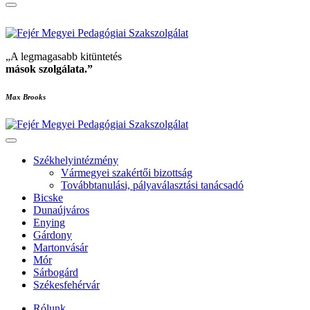
„A legmagasabb kitüntetés
mások szolgálata
.”
Max Brooks
Székhelyintézmény
Vármegyei szakértői bizottság
Továbbtanulási, pályaválasztási tanácsadó
Bicske
Dunaújváros
Enying
Gárdony
Martonvásár
Mór
Sárbogárd
Székesfehérvár
Rólunk