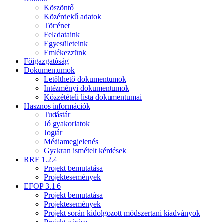
Köszöntő
Közérdekű adatok
Történet
Feladataink
Egyesületeink
Emlékezzünk
Főigazgatóság
Dokumentumok
Letölthető dokumentumok
Intézményi dokumentumok
Közzétételi lista dokumentumai
Hasznos információk
Tudástár
Jó gyakorlatok
Jogtár
Médiamegjelenés
Gyakran ismételt kérdések
RRF 1.2.4
Projekt bemutatása
Projektesemények
EFOP 3.1.6
Projekt bemutatása
Projektesemények
Projekt során kidolgozott módszertani kiadványok
Projekt zárása