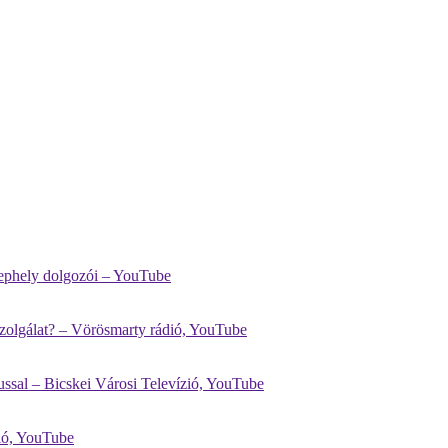
lephely dolgozói – YouTube
szolgálat? – Vörösmarty rádió, YouTube
ussal – Bicskei Városi Televízió, YouTube
zió, YouTube