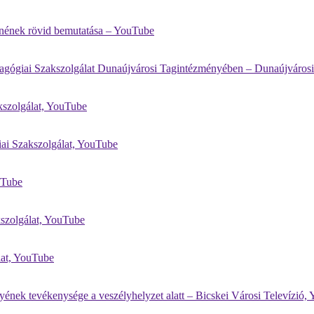
nének rövid bemutatása – YouTube
dagógiai Szakszolgálat Dunaújvárosi Tagintézményében – Dunaújvárosi
kszolgálat, YouTube
iai Szakszolgálat, YouTube
uTube
kszolgálat, YouTube
lat, YouTube
ének tevékenysége a veszélyhelyzet alatt – Bicskei Városi Televízió, 