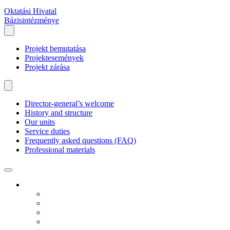
Oktatási Hivatal
Bázisintézménye
Projekt bemutatása
Projektesemények
Projekt zárása
Director-general’s welcome
History and structure
Our units
Service duties
Frequently asked questions (FAQ)
Professional materials