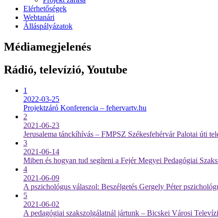
Elérhetőségek
Webtanári
Álláspályázatok
Médiamegjelenés
Rádió, televízió, Youtube
1
2022-03-25
Projektzáró Konferencia – fehervartv.hu
2
2021-06-23
Jerusalema tánckíhívás – FMPSZ Székesfehérvár Palotai úti te
3
2021-06-14
Miben és hogyan tud segíteni a Fejér Megyei Pedagógiai Szak
4
2021-06-09
A pszichológus válaszol: Beszélgetés Gergely Péter pszichológ
5
2021-06-02
A pedagógiai szakszolgálatnál jártunk – Bicskei Városi Televí