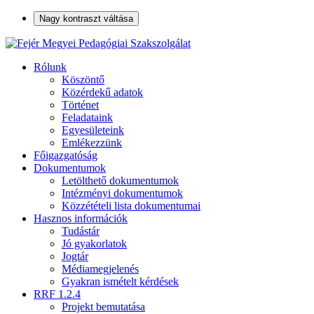
Nagy kontraszt váltása
Rólunk
Köszöntő
Közérdekű adatok
Történet
Feladataink
Egyesületeink
Emlékezzünk
Főigazgatóság
Dokumentumok
Letölthető dokumentumok
Intézményi dokumentumok
Közzétételi lista dokumentumai
Hasznos információk
Tudástár
Jó gyakorlatok
Jogtár
Médiamegjelenés
Gyakran ismételt kérdések
RRF 1.2.4
Projekt bemutatása