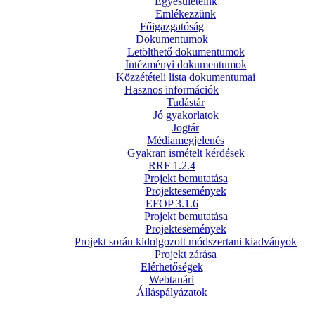
Egyesületeink
Emlékezzünk
Főigazgatóság
Dokumentumok
Letölthető dokumentumok
Intézményi dokumentumok
Közzétételi lista dokumentumai
Hasznos információk
Tudástár
Jó gyakorlatok
Jogtár
Médiamegjelenés
Gyakran ismételt kérdések
RRF 1.2.4
Projekt bemutatása
Projektesemények
EFOP 3.1.6
Projekt bemutatása
Projektesemények
Projekt során kidolgozott módszertani kiadványok
Projekt zárása
Elérhetőségek
Webtanári
Álláspályázatok