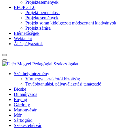
Projektesemények
EFOP 3.1.6
Projekt bemutatása
Projektesemények
Projekt során kidolgozott módszertani kiadványok
Projekt zárása
Elérhetőségek
Webtanári
Álláspályázatok
Székhelyintézmény
Vármegyei szakértői bizottság
Továbbtanulási, pályaválasztási tanácsadó
Bicske
Dunaújváros
Enying
Gárdony
Martonvásár
Mór
Sárbogárd
Székesfehérvár