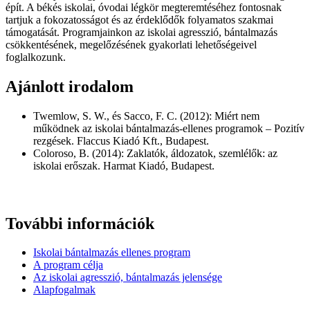
épít. A békés iskolai, óvodai légkör megteremtéséhez fontosnak
tartjuk a fokozatosságot és az érdeklődők folyamatos szakmai
támogatását. Programjainkon az iskolai agresszió, bántalmazás
csökkentésének, megelőzésének gyakorlati lehetőségeivel
foglalkozunk.
Ajánlott irodalom
Twemlow, S. W., és Sacco, F. C. (2012): Miért nem
működnek az iskolai bántalmazás-ellenes programok – Pozitív
rezgések. Flaccus Kiadó Kft., Budapest.
Coloroso, B. (2014): Zaklatók, áldozatok, szemlélők: az
iskolai erőszak. Harmat Kiadó, Budapest.
További információk
Iskolai bántalmazás ellenes program
A program célja
Az iskolai agresszió, bántalmazás jelensége
Alapfogalmak