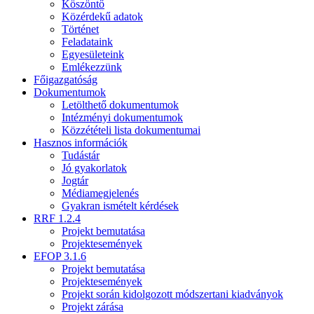
Köszöntő
Közérdekű adatok
Történet
Feladataink
Egyesületeink
Emlékezzünk
Főigazgatóság
Dokumentumok
Letölthető dokumentumok
Intézményi dokumentumok
Közzétételi lista dokumentumai
Hasznos információk
Tudástár
Jó gyakorlatok
Jogtár
Médiamegjelenés
Gyakran ismételt kérdések
RRF 1.2.4
Projekt bemutatása
Projektesemények
EFOP 3.1.6
Projekt bemutatása
Projektesemények
Projekt során kidolgozott módszertani kiadványok
Projekt zárása