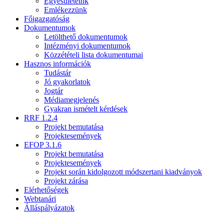
Egyesületeink
Emlékezzünk
Főigazgatóság
Dokumentumok
Letölthető dokumentumok
Intézményi dokumentumok
Közzétételi lista dokumentumai
Hasznos információk
Tudástár
Jó gyakorlatok
Jogtár
Médiamegjelenés
Gyakran ismételt kérdések
RRF 1.2.4
Projekt bemutatása
Projektesemények
EFOP 3.1.6
Projekt bemutatása
Projektesemények
Projekt során kidolgozott módszertani kiadványok
Projekt zárása
Elérhetőségek
Webtanári
Álláspályázatok