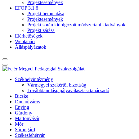
Projektesemények
EFOP 3.1.6
Projekt bemutatása
Projektesemények
Projekt során kidolgozott módszertani kiadványok
Projekt zárása
Elérhetőségek
Webtanári
Álláspályázatok
Székhelyintézmény
Vármegyei szakértői bizottság
Továbbtanulási, pályaválasztási tanácsadó
Bicske
Dunaújváros
Enying
Gárdony
Martonvásár
Mór
Sárbogárd
Székesfehérvár