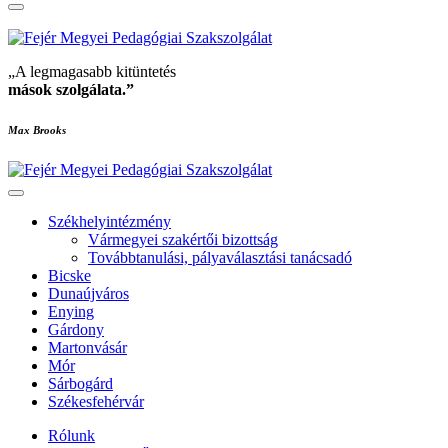
„A legmagasabb kitüntetés
mások szolgálata
.”
Max Brooks
Székhelyintézmény
Vármegyei szakértői bizottság
Továbbtanulási, pályaválasztási tanácsadó
Bicske
Dunaújváros
Enying
Gárdony
Martonvásár
Mór
Sárbogárd
Székesfehérvár
Rólunk