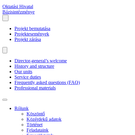
Oktatási Hivatal
Bázisintézménye
Projekt bemutatása
Projektesemények
Projekt zárása
Director-general’s welcome
History and structure
Our units
Service duties
Frequently asked questions (FAQ)
Professional materials
Rólunk
Köszöntő
Közérdekű adatok
Történet
Feladataink