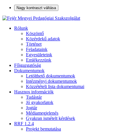
Nagy kontraszt váltása
Rólunk
Köszöntő
Közérdekű adatok
Történet
Feladataink
Egyesületeink
Emlékezzünk
Főigazgatóság
Dokumentumok
Letölthető dokumentumok
Intézményi dokumentumok
Közzétételi lista dokumentumai
Hasznos információk
Tudástár
Jó gyakorlatok
Jogtár
Médiamegjelenés
Gyakran ismételt kérdések
RRF 1.2.4
Projekt bemutatása