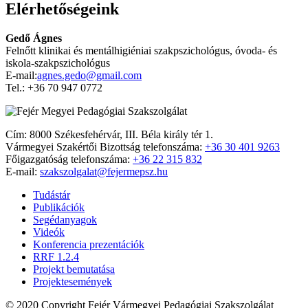
Elérhetőségeink
Gedő Ágnes
Felnőtt klinikai és mentálhigiéniai szakpszichológus, óvoda- és
iskola-szakpszichológus
E-mail:
agnes.gedo@gmail.com
Tel.: +36 70 947 0772
Cím: 8000 Székesfehérvár, III. Béla király tér 1.
Vármegyei Szakértői Bizottság telefonszáma:
+36 30 401 9263
Főigazgatóság telefonszáma:
+36 22 315 832
E-mail:
szakszolgalat@fejermepsz.hu
Tudástár
Publikációk
Segédanyagok
Videók
Konferencia prezentációk
RRF 1.2.4
Projekt bemutatása
Projektesemények
© 2020 Copyright Fejér Vármegyei Pedagógiai Szakszolgálat