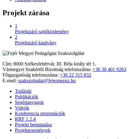
Projekt zárása
1
Projektzáró sajtóközlemény
2
Projektzáró kiadvány
Cím: 8000 Székesfehérvár, III. Béla király tér 1.
Vármegyei Szakértői Bizottság telefonszáma:
+36 30 401 9263
Főigazgatóság telefonszáma:
+36 22 315 832
E-mail:
szakszolgalat@fejermepsz.hu
Tudástár
Publikációk
Segédanyagok
Videók
Konferencia prezentációk
RRF 1.2.4
Projekt bemutatása
Projektesemények