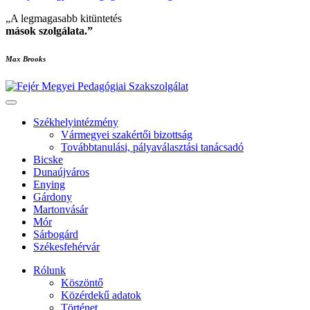
„A legmagasabb kitüntetés
mások szolgálata
.”
Max Brooks
Székhelyintézmény
Vármegyei szakértői bizottság
Továbbtanulási, pályaválasztási tanácsadó
Bicske
Dunaújváros
Enying
Gárdony
Martonvásár
Mór
Sárbogárd
Székesfehérvár
Rólunk
Köszöntő
Közérdekű adatok
Történet