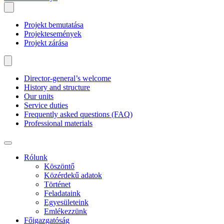
Projekt bemutatása
Projektesemények
Projekt zárása
Director-general’s welcome
History and structure
Our units
Service duties
Frequently asked questions (FAQ)
Professional materials
Rólunk
Köszöntő
Közérdekű adatok
Történet
Feladataink
Egyesületeink
Emlékezzünk
Főigazgatóság