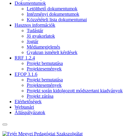
Dokumentumok
Letölthető dokumentumok
Intézményi dokumentumok
Közzétételi lista dokumentumai
Hasznos információk
Tudástár
Jó gyakorlatok
Jogtár
Médiamegjelenés
Gyakran ismételt kérdések
RRF 1.2.4
Projekt bemutatása
Projektesemények
EFOP 3.1.6
Projekt bemutatása
Projektesemények
Projekt során kidolgozott módszertani kiadványok
Projekt zárása
Elérhetőségek
Webtanári
Álláspályázatok