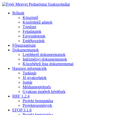
Rólunk
Köszöntő
Közérdekű adatok
Történet
Feladataink
Egyesületeink
Emlékezzünk
Főigazgatóság
Dokumentumok
Letölthető dokumentumok
Intézményi dokumentumok
Közzétételi lista dokumentumai
Hasznos információk
Tudástár
Jó gyakorlatok
Jogtár
Médiamegjelenés
Gyakran ismételt kérdések
RRF 1.2.4
Projekt bemutatása
Projektesemények
EFOP 3.1.6
Projekt bemutatása