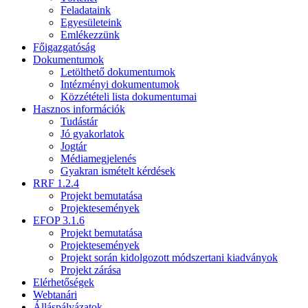
Feladataink
Egyesületeink
Emlékezzünk
Főigazgatóság
Dokumentumok
Letölthető dokumentumok
Intézményi dokumentumok
Közzétételi lista dokumentumai
Hasznos információk
Tudástár
Jó gyakorlatok
Jogtár
Médiamegjelenés
Gyakran ismételt kérdések
RRF 1.2.4
Projekt bemutatása
Projektesemények
EFOP 3.1.6
Projekt bemutatása
Projektesemények
Projekt során kidolgozott módszertani kiadványok
Projekt zárása
Elérhetőségek
Webtanári
Álláspályázatok