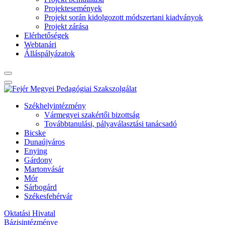
Projektesemények
Projekt során kidolgozott módszertani kiadványok
Projekt zárása
Elérhetőségek
Webtanári
Álláspályázatok
Székhelyintézmény
Vármegyei szakértői bizottság
Továbbtanulási, pályaválasztási tanácsadó
Bicske
Dunaújváros
Enying
Gárdony
Martonvásár
Mór
Sárbogárd
Székesfehérvár
Oktatási Hivatal
Bázisintézménye