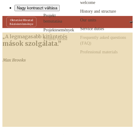
welcome
Nagy kontraszt váltása
History and structure
Projekt
Our units
Oktatási Hivatal
bemutatása
Bázisintézménye
Service duties
Projektesemények
„A legmagasabb kitüntetés
Frequently asked questions
Projekt zárása
mások szolgálata
.”
(FAQ)
Professional materials
Max Brooks