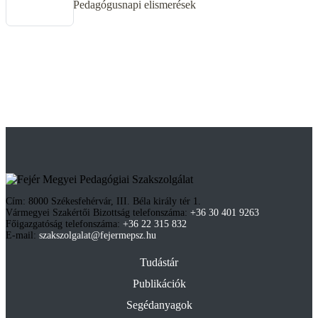
Pedagógusnapi elismerések
Cím: 8000 Székesfehérvár, III. Béla király tér 1.
Vármegyei Szakértői Bizottság telefonszáma:
+36 30 401 9263
Főigazgatóság telefonszáma:
+36 22 315 832
E-mail:
szakszolgalat@fejermepsz.hu
Tudástár
Publikációk
Segédanyagok