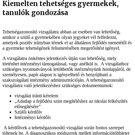
Kiemelten tehetséges gyermekek,
tanulók gondozása
Tehetségazonosító vizsgálatra abban az esetben van lehetőség,
amikor a szülő a gyermekében olyan jegyeket vél felfedezni,
amelyek pozitív irányban térnek el az általános fejlődés menetétől és
a gyermeke tehetségének felismerésében megerősítést igényel.
A vizsgálatra önkéntes jelentkezés útján van lehetőség, mely
történhet intézményi támogatással, vagy anélkül is. A vizsgálathoz
szükséges nyomtatványok letölthetők intézményünk honlapjáról, de
személyesen, papír alapon is igényelhető és benyújtható a
szakszolgálati intézmény adminisztrációján. A tehetségazonosító
vizsgálatra való jelentkezéshez szükséges dokumentumok:
vizsgálat iránti kérelem
„Adatlap a fejlődési szint megítéléshez az iskolai felkészítés
elősegítésére”
Szülői kérdőív
Intézményi kérdőív
A kérdőívek a tehetségazonosító vizsgálat során fontos szerepet
töltenek be. A diagnosztikus módszerek mellett információtöbbletet