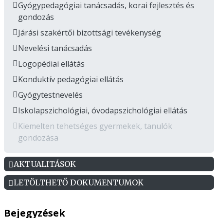
Gyógypedagógiai tanácsadás, korai fejlesztés és
gondozás
Járási szakértői bizottsági tevékenység
Nevelési tanácsadás
Logopédiai ellátás
Konduktív pedagógiai ellátás
Gyógytestnevelés
Iskolapszichológiai, óvodapszichológiai ellátás
Kiemelten tehetséges gyermekek, tanulók
gondozása
AKTUALITÁSOK
LETÖLTHETŐ DOKUMENTUMOK
Bejegyzések