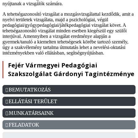
nyújtanak a vizsgálók számára.
A tehetségazonosító vizsgálat a mozgásvizsgálattal kezdődik, amit a
nyelvi területek vizsgálata, majd a pszichológiai, végül
pedagógiai/gyógypedagógiai/játékpedagógiai vizsgálat követ. A
tehetségazonosító vizsgálat minden esetben kiegészül egy szülői
interjúval. Amennyiben a vizsgálat eredménye alapján a
gyermek/tanuló a kiemelten tehetségesek körébe tartozó személy,
úgy a szakvélemény tartalma útmutatás lehet a nevelési-oktatási
intézményekben való ellátásban, segítségnyújtásban.
Fejér Vármegyei Pedagógiai
Szakszolgálat Gárdonyi Tagintézménye
BEMUTATKOZÁS
ELLÁTÁSI TERÜLET
MUNKATÁRSAINK
FELADATOK