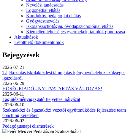
Nevelési tanácsadás
Logopédiai ellátás
Konduktív pedagógiai ellátás
Gyógytestnevelés
Iskolapszichológiai, óvodapszichológiai ellátás
Kiemelten tehetséges gyermekek, tanulók gondozása
Aktualitások
Letölthető dokumentumok
Bejegyzések
2026-07-21
Tájékoztatás iskolakezdési támogatás igénybevételéhez szükséges
igazolásról
2026-06-29
HŐSÉGRIADÓ - NYITVATARTÁS VÁLTOZÁS!
2026-06-11
Tagintézményigazgató-helyettesi pályázat
2026-06-10
Szakmaközi és ágazatközi vezetői együttműködés fejlesztése team
coaching keretében
2026-06-02
Pedagógusnapi elismerések