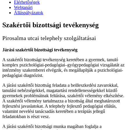
Elérhetőségek
Webtanári
Álláspályázatok
Szakértői bizottsági tevékenység
Pirosalma utcai telephely szolgáltatásai
Járási szakértői bizottsági tevékenység
A szakértői bizottsági tevékenység keretében a gyermek, tanuló
komplex pszichológiai-pedagógiai–gyógypedagógiai vizsgálatát az
intézmény szakemberei elvégzik, és megállapítják a pszichológiai-
pedagógiai diagnózist.
A járási szakértői bizottság feladata a beilleszkedési zavarokkal,
tanulási nehézségekkel, magatartási rendellenességekkel küzdő
gyermekek problémáinak feltárása, szakértői vélemény elkészítése.
A szakértői vélemény tartalmazza a bizottság által meghatározott
fejlesztési javaslatokat. A telephely fejlesztő pedagógiai ellátás,
valamint nevelési tanácsadás keretében a terápiás jellegű
feladatokban is részt vesz.
A járási szakértői bizottsági munka magában foglalja a