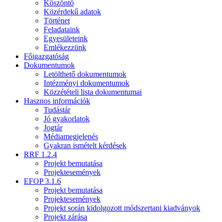
Köszöntő
Közérdekű adatok
Történet
Feladataink
Egyesületeink
Emlékezzünk
Főigazgatóság
Dokumentumok
Letölthető dokumentumok
Intézményi dokumentumok
Közzétételi lista dokumentumai
Hasznos információk
Tudástár
Jó gyakorlatok
Jogtár
Médiamegjelenés
Gyakran ismételt kérdések
RRF 1.2.4
Projekt bemutatása
Projektesemények
EFOP 3.1.6
Projekt bemutatása
Projektesemények
Projekt során kidolgozott módszertani kiadványok
Projekt zárása