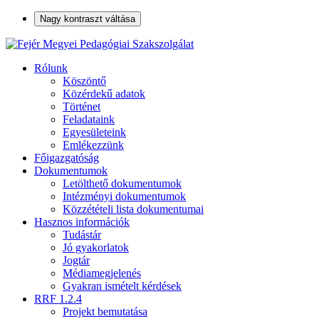
Nagy kontraszt váltása
Rólunk
Köszöntő
Közérdekű adatok
Történet
Feladataink
Egyesületeink
Emlékezzünk
Főigazgatóság
Dokumentumok
Letölthető dokumentumok
Intézményi dokumentumok
Közzétételi lista dokumentumai
Hasznos információk
Tudástár
Jó gyakorlatok
Jogtár
Médiamegjelenés
Gyakran ismételt kérdések
RRF 1.2.4
Projekt bemutatása