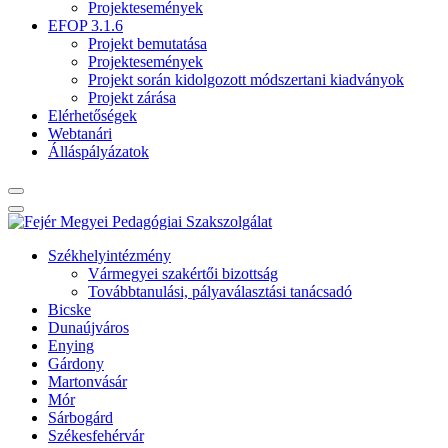
Projektesemények
EFOP 3.1.6
Projekt bemutatása
Projektesemények
Projekt során kidolgozott módszertani kiadványok
Projekt zárása
Elérhetőségek
Webtanári
Álláspályázatok
Székhelyintézmény
Vármegyei szakértői bizottság
Továbbtanulási, pályaválasztási tanácsadó
Bicske
Dunaújváros
Enying
Gárdony
Martonvásár
Mór
Sárbogárd
Székesfehérvár