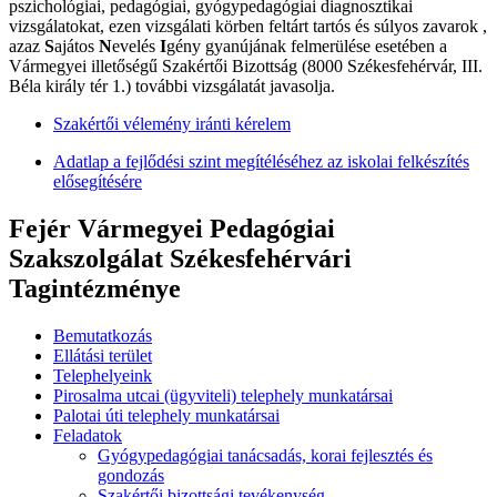
pszichológiai, pedagógiai, gyógypedagógiai diagnosztikai
vizsgálatokat, ezen vizsgálati körben feltárt tartós és súlyos zavarok ,
azaz
S
ajátos
N
evelés
I
gény gyanújának felmerülése esetében a
Vármegyei illetőségű Szakértői Bizottság (8000 Székesfehérvár, III.
Béla király tér 1.) további vizsgálatát javasolja.
Szakértői vélemény iránti kérelem
Adatlap a fejlődési szint megítéléséhez az iskolai felkészítés
elősegítésére
Fejér Vármegyei Pedagógiai
Szakszolgálat Székesfehérvári
Tagintézménye
Bemutatkozás
Ellátási terület
Telephelyeink
Pirosalma utcai (ügyviteli) telephely munkatársai
Palotai úti telephely munkatársai
Feladatok
Gyógypedagógiai tanácsadás, korai fejlesztés és
gondozás
Szakértői bizottsági tevékenység