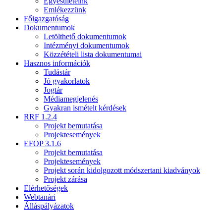
Egyesületeink
Emlékezzünk
Főigazgatóság
Dokumentumok
Letölthető dokumentumok
Intézményi dokumentumok
Közzétételi lista dokumentumai
Hasznos információk
Tudástár
Jó gyakorlatok
Jogtár
Médiamegjelenés
Gyakran ismételt kérdések
RRF 1.2.4
Projekt bemutatása
Projektesemények
EFOP 3.1.6
Projekt bemutatása
Projektesemények
Projekt során kidolgozott módszertani kiadványok
Projekt zárása
Elérhetőségek
Webtanári
Álláspályázatok