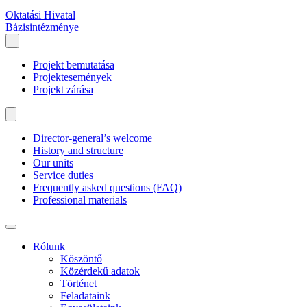
Oktatási Hivatal
Bázisintézménye
Projekt bemutatása
Projektesemények
Projekt zárása
Director-general’s welcome
History and structure
Our units
Service duties
Frequently asked questions (FAQ)
Professional materials
Rólunk
Köszöntő
Közérdekű adatok
Történet
Feladataink