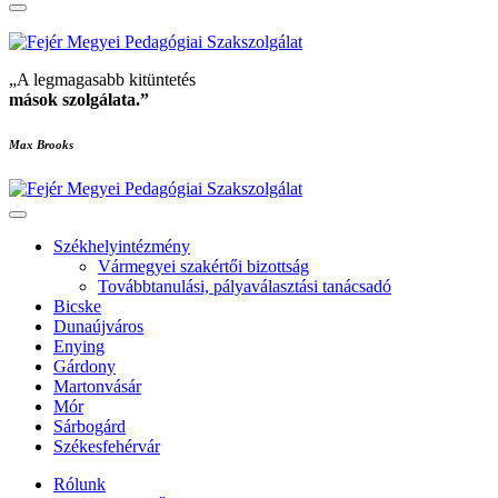
„A legmagasabb kitüntetés
mások szolgálata
.”
Max Brooks
Székhelyintézmény
Vármegyei szakértői bizottság
Továbbtanulási, pályaválasztási tanácsadó
Bicske
Dunaújváros
Enying
Gárdony
Martonvásár
Mór
Sárbogárd
Székesfehérvár
Rólunk