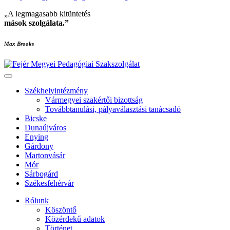
„A legmagasabb kitüntetés
mások szolgálata
.”
Max Brooks
Székhelyintézmény
Vármegyei szakértői bizottság
Továbbtanulási, pályaválasztási tanácsadó
Bicske
Dunaújváros
Enying
Gárdony
Martonvásár
Mór
Sárbogárd
Székesfehérvár
Rólunk
Köszöntő
Közérdekű adatok
Történet