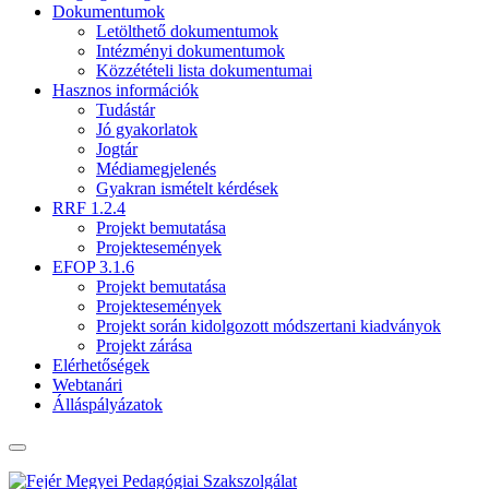
Dokumentumok
Letölthető dokumentumok
Intézményi dokumentumok
Közzétételi lista dokumentumai
Hasznos információk
Tudástár
Jó gyakorlatok
Jogtár
Médiamegjelenés
Gyakran ismételt kérdések
RRF 1.2.4
Projekt bemutatása
Projektesemények
EFOP 3.1.6
Projekt bemutatása
Projektesemények
Projekt során kidolgozott módszertani kiadványok
Projekt zárása
Elérhetőségek
Webtanári
Álláspályázatok