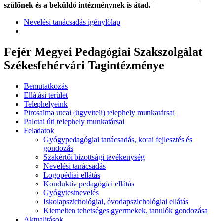
szülőnek és a beküldő intézménynek is átad.
Nevelési tanácsadás igénylőlap
Fejér Megyei Pedagógiai Szakszolgálat
Székesfehérvári Tagintézménye
Bemutatkozás
Ellátási terület
Telephelyeink
Pirosalma utcai (ügyviteli) telephely munkatársai
Palotai úti telephely munkatársai
Feladatok
Gyógypedagógiai tanácsadás, korai fejlesztés és
gondozás
Szakértői bizottsági tevékenység
Nevelési tanácsadás
Logopédiai ellátás
Konduktív pedagógiai ellátás
Gyógytestnevelés
Iskolapszichológiai, óvodapszichológiai ellátás
Kiemelten tehetséges gyermekek, tanulók gondozása
Aktualitások