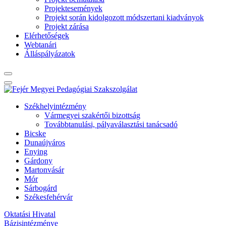
Projektesemények
Projekt során kidolgozott módszertani kiadványok
Projekt zárása
Elérhetőségek
Webtanári
Álláspályázatok
Székhelyintézmény
Vármegyei szakértői bizottság
Továbbtanulási, pályaválasztási tanácsadó
Bicske
Dunaújváros
Enying
Gárdony
Martonvásár
Mór
Sárbogárd
Székesfehérvár
Oktatási Hivatal
Bázisintézménye