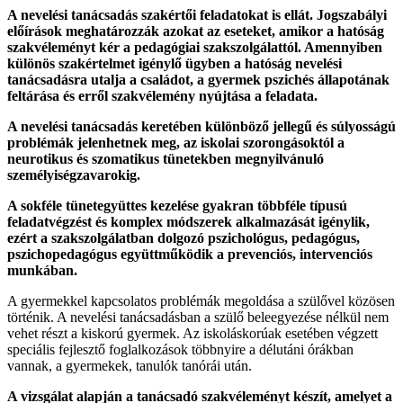
A nevelési tanácsadás szakértői feladatokat is ellát. Jogszabályi
előírások meghatározzák azokat az eseteket, amikor a hatóság
szakvéleményt kér a pedagógiai szakszolgálattól. Amennyiben
különös szakértelmet igénylő ügyben a hatóság nevelési
tanácsadásra utalja a családot, a gyermek pszichés állapotának
feltárása és erről szakvélemény nyújtása a feladata.
A nevelési tanácsadás keretében különböző jellegű és súlyosságú
problémák jelenhetnek meg, az iskolai szorongásoktól a
neurotikus és szomatikus tünetekben megnyilvánuló
személyiségzavarokig.
A sokféle tünetegyüttes kezelése gyakran többféle típusú
feladatvégzést és komplex módszerek alkalmazását igénylik,
ezért a szakszolgálatban dolgozó pszichológus, pedagógus,
pszichopedagógus együttműködik a prevenciós, intervenciós
munkában.
A gyermekkel kapcsolatos problémák megoldása a szülővel közösen
történik. A nevelési tanácsadásban a szülő beleegyezése nélkül nem
vehet részt a kiskorú gyermek. Az iskoláskorúak esetében végzett
speciális fejlesztő foglalkozások többnyire a délutáni órákban
vannak, a gyermekek, tanulók tanórái után.
A vizsgálat alapján a tanácsadó szakvéleményt készít, amelyet a