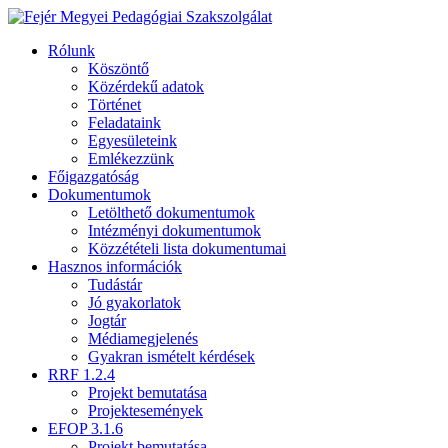
Rólunk
Köszöntő
Közérdekű adatok
Történet
Feladataink
Egyesületeink
Emlékezzünk
Főigazgatóság
Dokumentumok
Letölthető dokumentumok
Intézményi dokumentumok
Közzétételi lista dokumentumai
Hasznos információk
Tudástár
Jó gyakorlatok
Jogtár
Médiamegjelenés
Gyakran ismételt kérdések
RRF 1.2.4
Projekt bemutatása
Projektesemények
EFOP 3.1.6
Projekt bemutatása