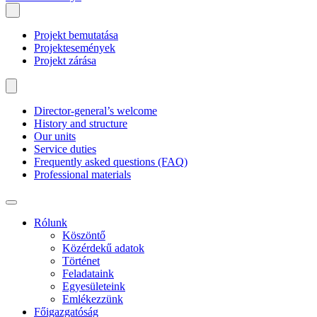
Projekt bemutatása
Projektesemények
Projekt zárása
Director-general’s welcome
History and structure
Our units
Service duties
Frequently asked questions (FAQ)
Professional materials
Rólunk
Köszöntő
Közérdekű adatok
Történet
Feladataink
Egyesületeink
Emlékezzünk
Főigazgatóság