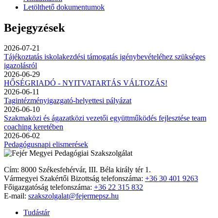
Letölthető dokumentumok
Bejegyzések
2026-07-21
Tájékoztatás iskolakezdési támogatás igénybevételéhez szükséges
igazolásról
2026-06-29
HŐSÉGRIADÓ - NYITVATARTÁS VÁLTOZÁS!
2026-06-11
Tagintézményigazgató-helyettesi pályázat
2026-06-10
Szakmaközi és ágazatközi vezetői együttműködés fejlesztése team
coaching keretében
2026-06-02
Pedagógusnapi elismerések
Cím: 8000 Székesfehérvár, III. Béla király tér 1.
Vármegyei Szakértői Bizottság telefonszáma:
+36 30 401 9263
Főigazgatóság telefonszáma:
+36 22 315 832
E-mail:
szakszolgalat@fejermepsz.hu
Tudástár