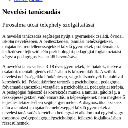
Nevelési tanácsadás
Pirosalma utcai telephely szolgáltatásai
A nevelési tanácsadás segítséget nyújt a gyermekek családi, óvodai,
iskolai nevelésében. A beilleszkedési, tanulási nehézségekkel,
magatartási rendellenességekkel küzdő gyermekek problémáinak
leküzdésére fejlesztő célú pszichológiai-pedagógiai foglalkoztatást
végez a pedagógus és a szülő bevonásával.
A nevelési tanácsadás a 3-18 éves gyermekek, és fiatalok, illetve a
családok mentálhigiénés ellátásában is közreműködik. A szülők
nevelési nehézségeikkel önkéntesen, vagy intézmények beutalóival
kereshetik fel. Feladatköréhez tartozik a pszichológiai, pedagógiai
folyamatdiagnosztikai vizsgálat, a pszichológiai, pedagógiai terápia.
A pedagógiai fejlesztő és korrekciós munka a tanulási gátoltság, a
részképességekben való elmaradás, a képességeknek nem megfelelő
teljesítés leküzdésében segíti a gyermeket. A diagnosztikai szakasz
után a tanulási–magatartási nehézséggel küzdő gyermekek a
nevelési tanácsadás keretében heti egy-két alkalommal egyéni vagy
csoportos gyógypedagógiai/pszichológiai fejlesztő foglalkozásban
részesülhetnek.