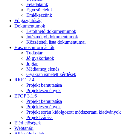
Feladataink
Egyesületeink
Emlékezzünk
Főigazgatóság
Dokumentumok
Letölthető dokumentumok
Intézményi dokumentumok
Közzétételi lista dokumentumai
Hasznos információk
Tudástár
Jó gyakorlatok
Jogtár
Médiamegjelenés
Gyakran ismételt kérdések
RRF 1.2.4
Projekt bemutatása
Projektesemények
EFOP 3.1.6
Projekt bemutatása
Projektesemények
Projekt során kidolgozott módszertani kiadványok
Projekt zárása
Elérhetőségek
Webtanári
Álláspályázatok