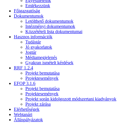
Egyesületeink
Emlékezzünk
Főigazgatóság
Dokumentumok
Letölthető dokumentumok
Intézményi dokumentumok
Közzétételi lista dokumentumai
Hasznos információk
Tudástár
Jó gyakorlatok
Jogtár
Médiamegjelenés
Gyakran ismételt kérdések
RRF 1.2.4
Projekt bemutatása
Projektesemények
EFOP 3.1.6
Projekt bemutatása
Projektesemények
Projekt során kidolgozott módszertani kiadványok
Projekt zárása
Elérhetőségek
Webtanári
Álláspályázatok