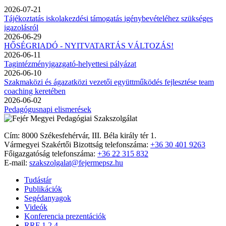
2026-07-21
Tájékoztatás iskolakezdési támogatás igénybevételéhez szükséges
igazolásról
2026-06-29
HŐSÉGRIADÓ - NYITVATARTÁS VÁLTOZÁS!
2026-06-11
Tagintézményigazgató-helyettesi pályázat
2026-06-10
Szakmaközi és ágazatközi vezetői együttműködés fejlesztése team
coaching keretében
2026-06-02
Pedagógusnapi elismerések
Cím: 8000 Székesfehérvár, III. Béla király tér 1.
Vármegyei Szakértői Bizottság telefonszáma:
+36 30 401 9263
Főigazgatóság telefonszáma:
+36 22 315 832
E-mail:
szakszolgalat@fejermepsz.hu
Tudástár
Publikációk
Segédanyagok
Videók
Konferencia prezentációk
RRF 1.2.4