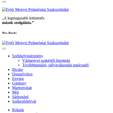
„A legmagasabb kitüntetés
mások szolgálata
.”
Max Brooks
Székhelyintézmény
Vármegyei szakértői bizottság
Továbbtanulási, pályaválasztási tanácsadó
Bicske
Dunaújváros
Enying
Gárdony
Martonvásár
Mór
Sárbogárd
Székesfehérvár
Rólunk