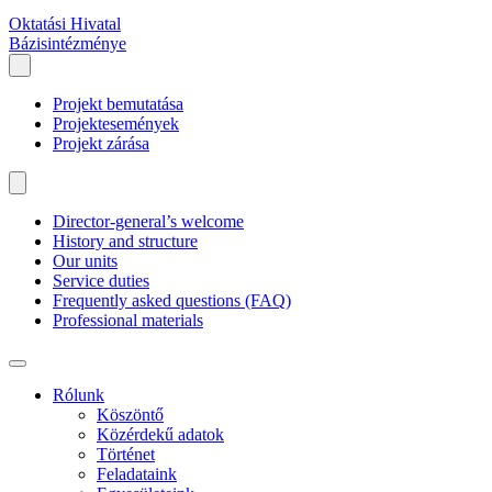
Oktatási Hivatal
Bázisintézménye
Projekt bemutatása
Projektesemények
Projekt zárása
Director-general’s welcome
History and structure
Our units
Service duties
Frequently asked questions (FAQ)
Professional materials
Rólunk
Köszöntő
Közérdekű adatok
Történet
Feladataink