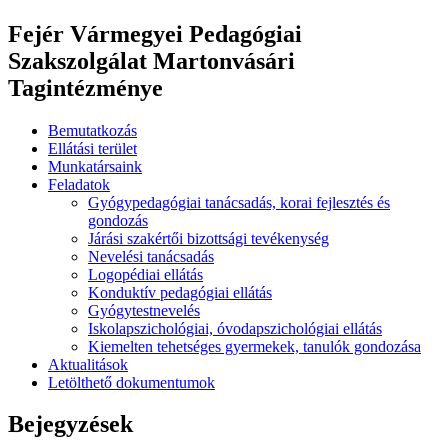
Fejér Vármegyei Pedagógiai
Szakszolgálat Martonvásári
Tagintézménye
Bemutatkozás
Ellátási terület
Munkatársaink
Feladatok
Gyógypedagógiai tanácsadás, korai fejlesztés és
gondozás
Járási szakértői bizottsági tevékenység
Nevelési tanácsadás
Logopédiai ellátás
Konduktív pedagógiai ellátás
Gyógytestnevelés
Iskolapszichológiai, óvodapszichológiai ellátás
Kiemelten tehetséges gyermekek, tanulók gondozása
Aktualitások
Letölthető dokumentumok
Bejegyzések