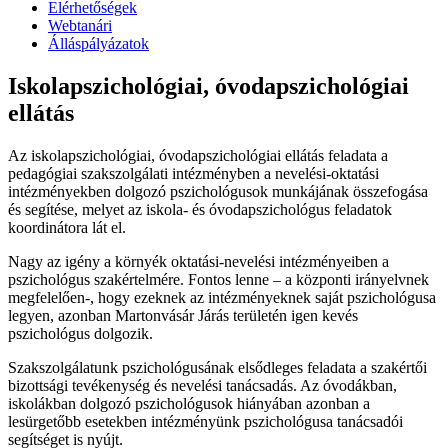
Elérhetőségek
Webtanári
Álláspályázatok
Iskolapszichológiai, óvodapszichológiai
ellátás
Az iskolapszichológiai, óvodapszichológiai ellátás feladata a
pedagógiai szakszolgálati intézményben a nevelési-oktatási
intézményekben dolgozó pszichológusok munkájának összefogása
és segítése, melyet az iskola- és óvodapszichológus feladatok
koordinátora lát el.
Nagy az igény a környék oktatási-nevelési intézményeiben a
pszichológus szakértelmére. Fontos lenne – a központi irányelvnek
megfelelően-, hogy ezeknek az intézményeknek saját pszichológusa
legyen, azonban Martonvásár Járás területén igen kevés
pszichológus dolgozik.
Szakszolgálatunk pszichológusának elsődleges feladata a szakértői
bizottsági tevékenység és nevelési tanácsadás. Az óvodákban,
iskolákban dolgozó pszichológusok hiányában azonban a
lesürgetőbb esetekben intézményünk pszichológusa tanácsadói
segítséget is nyújt.