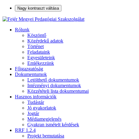
Nagy kontraszt váltása
Rólunk
Köszöntő
Közérdekű adatok
Történet
Feladataink
Egyesületeink
Emlékezzünk
Főigazgatóság
Dokumentumok
Letölthető dokumentumok
Intézményi dokumentumok
Közzétételi lista dokumentumai
Hasznos információk
Tudástár
Jó gyakorlatok
Jogtár
Médiamegjelenés
Gyakran ismételt kérdések
RRF 1.2.4
Projekt bemutatása