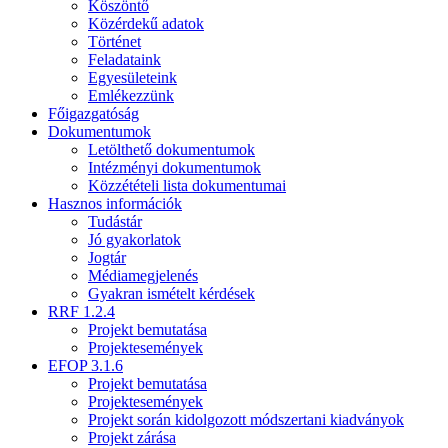
Köszöntő
Közérdekű adatok
Történet
Feladataink
Egyesületeink
Emlékezzünk
Főigazgatóság
Dokumentumok
Letölthető dokumentumok
Intézményi dokumentumok
Közzétételi lista dokumentumai
Hasznos információk
Tudástár
Jó gyakorlatok
Jogtár
Médiamegjelenés
Gyakran ismételt kérdések
RRF 1.2.4
Projekt bemutatása
Projektesemények
EFOP 3.1.6
Projekt bemutatása
Projektesemények
Projekt során kidolgozott módszertani kiadványok
Projekt zárása