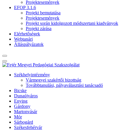
Projektesemények
EFOP 3.1.6
Projekt bemutatása
Projektesemények
Projekt során kidolgozott módszertani kiadványok
Projekt zárása
Elérhetőségek
Webtanári
Álláspályázatok
Székhelyintézmény
Vármegyei szakértői bizottság
Továbbtanulási, pályaválasztási tanácsadó
Bicske
Dunaújváros
Enying
Gárdony
Martonvásár
Mór
Sárbogárd
Székesfehérvár