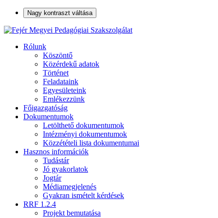
Nagy kontraszt váltása
Rólunk
Köszöntő
Közérdekű adatok
Történet
Feladataink
Egyesületeink
Emlékezzünk
Főigazgatóság
Dokumentumok
Letölthető dokumentumok
Intézményi dokumentumok
Közzétételi lista dokumentumai
Hasznos információk
Tudástár
Jó gyakorlatok
Jogtár
Médiamegjelenés
Gyakran ismételt kérdések
RRF 1.2.4
Projekt bemutatása