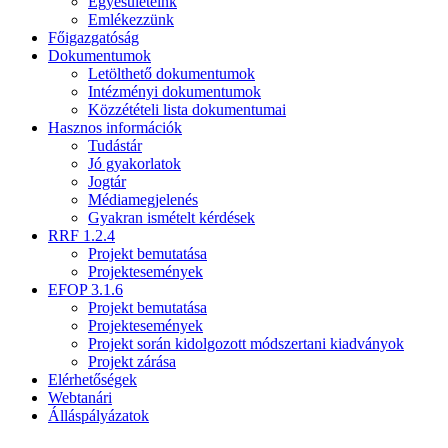
Egyesületeink
Emlékezzünk
Főigazgatóság
Dokumentumok
Letölthető dokumentumok
Intézményi dokumentumok
Közzétételi lista dokumentumai
Hasznos információk
Tudástár
Jó gyakorlatok
Jogtár
Médiamegjelenés
Gyakran ismételt kérdések
RRF 1.2.4
Projekt bemutatása
Projektesemények
EFOP 3.1.6
Projekt bemutatása
Projektesemények
Projekt során kidolgozott módszertani kiadványok
Projekt zárása
Elérhetőségek
Webtanári
Álláspályázatok