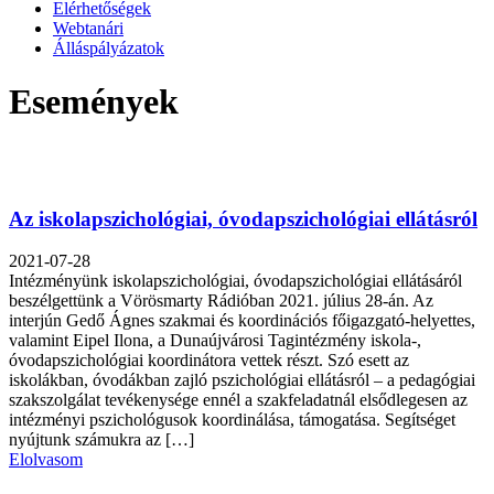
Elérhetőségek
Webtanári
Álláspályázatok
Események
Az iskolapszichológiai, óvodapszichológiai ellátásról
2021-07-28
Intézményünk iskolapszichológiai, óvodapszichológiai ellátásáról
beszélgettünk a Vörösmarty Rádióban 2021. július 28-án. Az
interjún Gedő Ágnes szakmai és koordinációs főigazgató-helyettes,
valamint Eipel Ilona, a Dunaújvárosi Tagintézmény iskola-,
óvodapszichológiai koordinátora vettek részt. Szó esett az
iskolákban, óvodákban zajló pszichológiai ellátásról – a pedagógiai
szakszolgálat tevékenysége ennél a szakfeladatnál elsődlegesen az
intézményi pszichológusok koordinálása, támogatása. Segítséget
nyújtunk számukra az […]
Elolvasom