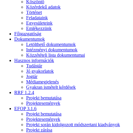
Köszöntő
Közérdekű adatok
Történet
Feladataink
Egyesületeink
Emlékezzünk
Főigazgatóság
Dokumentumok
Letölthető dokumentumok
Intézményi dokumentumok
Közzétételi lista dokumentumai
Hasznos információk
Tudástár
Jó gyakorlatok
Jogtár
Médiamegjelenés
Gyakran ismételt kérdések
RRF 1.2.4
Projekt bemutatása
Projektesemények
EFOP 3.1.6
Projekt bemutatása
Projektesemények
Projekt során kidolgozott módszertani kiadványok
Projekt zárása