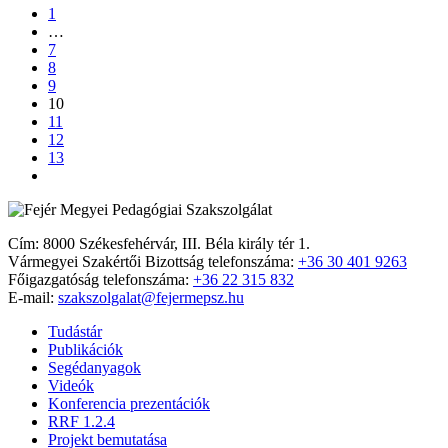
1
…
7
8
9
10
11
12
13
Cím: 8000 Székesfehérvár, III. Béla király tér 1.
Vármegyei Szakértői Bizottság telefonszáma:
+36 30 401 9263
Főigazgatóság telefonszáma:
+36 22 315 832
E-mail:
szakszolgalat@fejermepsz.hu
Tudástár
Publikációk
Segédanyagok
Videók
Konferencia prezentációk
RRF 1.2.4
Projekt bemutatása