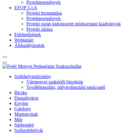
Projektesemények
EFOP 3.1.6
Projekt bemutatása
Projektesemények
Projekt során kidolgozott módszertani kiadványok
Projekt zárása
Elérhetőségek
Webtanári
Álláspályázatok
Székhelyintézmény
Vármegyei szakértői bizottság
Továbbtanulási, pályaválasztási tanácsadó
Bicske
Dunaújváros
Enying
Gárdony
Martonvásár
Mór
Sárbogárd
Székesfehérvár