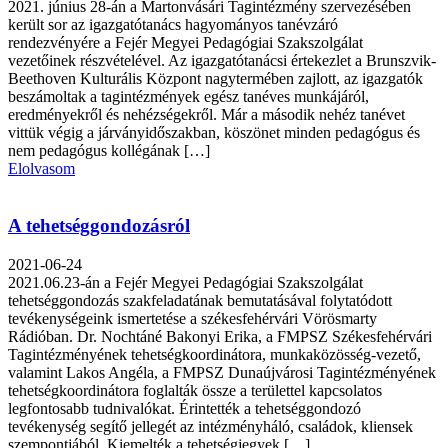
2021. június 28-án a Martonvásári Tagintézmény szervezésében
került sor az igazgatótanács hagyományos tanévzáró
rendezvényére a Fejér Megyei Pedagógiai Szakszolgálat
vezetőinek részvételével. Az igazgatótanácsi értekezlet a Brunszvik-
Beethoven Kulturális Központ nagytermében zajlott, az igazgatók
beszámoltak a tagintézmények egész tanéves munkájáról,
eredményekről és nehézségekről. Már a második nehéz tanévet
vittük végig a járványidőszakban, köszönet minden pedagógus és
nem pedagógus kollégának […]
Elolvasom
A tehetséggondozásról
2021-06-24
2021.06.23-án a Fejér Megyei Pedagógiai Szakszolgálat
tehetséggondozás szakfeladatának bemutatásával folytatódott
tevékenységeink ismertetése a székesfehérvári Vörösmarty
Rádióban. Dr. Nochtáné Bakonyi Erika, a FMPSZ Székesfehérvári
Tagintézményének tehetségkoordinátora, munkaközösség-vezető,
valamint Lakos Angéla, a FMPSZ Dunaújvárosi Tagintézményének
tehetségkoordinátora foglalták össze a területtel kapcsolatos
legfontosabb tudnivalókat. Érintették a tehetséggondozó
tevékenység segítő jellegét az intézményháló, családok, kliensek
szempontjából. Kiemelték a tehetségjegyek […]