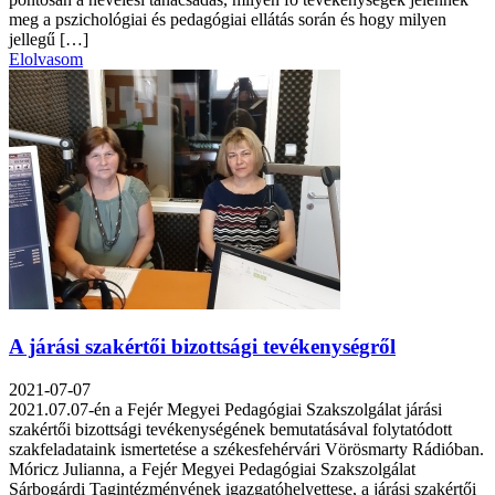
meg a pszichológiai és pedagógiai ellátás során és hogy milyen
jellegű […]
Elolvasom
A járási szakértői bizottsági tevékenységről
2021-07-07
2021.07.07-én a Fejér Megyei Pedagógiai Szakszolgálat járási
szakértői bizottsági tevékenységének bemutatásával folytatódott
szakfeladataink ismertetése a székesfehérvári Vörösmarty Rádióban.
Móricz Julianna, a Fejér Megyei Pedagógiai Szakszolgálat
Sárbogárdi Tagintézményének igazgatóhelyettese, a járási szakértői