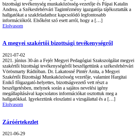
bizottsági tevékenység munkaközösség-vezetője és Pápai Katalin
Andrea, a Székesfehérvári Tagintézmény igazgatója tájékoztatták a
hallgatókat a szakfeladathoz kapcsolódó legfontosabb
információkról. Elsőként szó esett arról, hogy a […]
Elolvasom
A megyei szakértői bizottsági tevékenységről
2021-07-02
2021. június 30-án a Fejér Megyei Pedagógiai Szakszolgálat megyei
szakértői bizottsági tevékenységéről beszélgettünk a székesfehérvári
Vörösmarty Rádióban. Dr. Lakatosné Pintér Anita, a Megyei
Szakértői Bizottsági Munkaközösség vezetője, valamint Hargitai
Enikő főigazgató-helyettes, bizottságvezető vett részt a
beszélgetésben, melynek során a sajátos nevelési igény
megállapításával kapcsolatos információkat osztottuk meg a
hallgatókkal. Igyekeztünk eloszlatni a vizsgálattal és a […]
Elolvasom
Záróértekezlet
2021-06-29