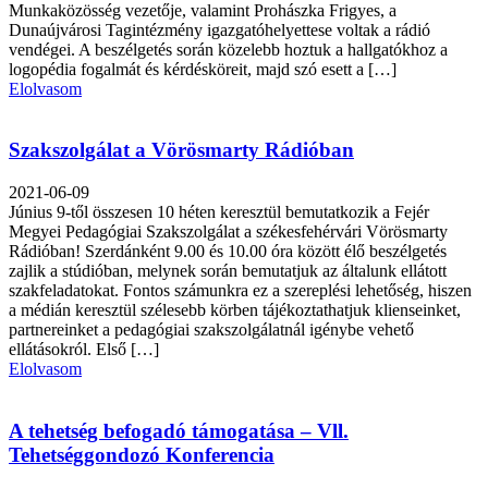
Munkaközösség vezetője, valamint Prohászka Frigyes, a
Dunaújvárosi Tagintézmény igazgatóhelyettese voltak a rádió
vendégei. A beszélgetés során közelebb hoztuk a hallgatókhoz a
logopédia fogalmát és kérdésköreit, majd szó esett a […]
Elolvasom
Szakszolgálat a Vörösmarty Rádióban
2021-06-09
Június 9-től összesen 10 héten keresztül bemutatkozik a Fejér
Megyei Pedagógiai Szakszolgálat a székesfehérvári Vörösmarty
Rádióban! Szerdánként 9.00 és 10.00 óra között élő beszélgetés
zajlik a stúdióban, melynek során bemutatjuk az általunk ellátott
szakfeladatokat. Fontos számunkra ez a szereplési lehetőség, hiszen
a médián keresztül szélesebb körben tájékoztathatjuk klienseinket,
partnereinket a pedagógiai szakszolgálatnál igénybe vehető
ellátásokról. Első […]
Elolvasom
A tehetség befogadó támogatása – Vll.
Tehetséggondozó Konferencia