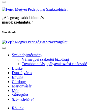
„A legmagasabb kitüntetés
mások szolgálata
.”
Max Brooks
Székhelyintézmény
Vármegyei szakértői bizottság
Továbbtanulási, pályaválasztási tanácsadó
Bicske
Dunaújváros
Enying
Gárdony
Martonvásár
Mór
Sárbogárd
Székesfehérvár
Rólunk