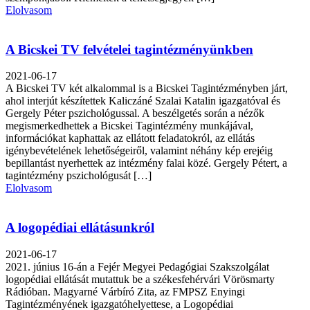
Elolvasom
A Bicskei TV felvételei tagintézményünkben
2021-06-17
A Bicskei TV két alkalommal is a Bicskei Tagintézményben járt,
ahol interjút készítettek Kaliczáné Szalai Katalin igazgatóval és
Gergely Péter pszichológussal. A beszélgetés során a nézők
megismerkedhettek a Bicskei Tagintézmény munkájával,
információkat kaphattak az ellátott feladatokról, az ellátás
igénybevételének lehetőségeiről, valamint néhány kép erejéig
bepillantást nyerhettek az intézmény falai közé. Gergely Pétert, a
tagintézmény pszichológusát […]
Elolvasom
A logopédiai ellátásunkról
2021-06-17
2021. június 16-án a Fejér Megyei Pedagógiai Szakszolgálat
logopédiai ellátását mutattuk be a székesfehérvári Vörösmarty
Rádióban. Magyarné Várbíró Zita, az FMPSZ Enyingi
Tagintézményének igazgatóhelyettese, a Logopédiai