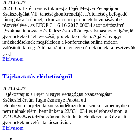
2021-05-27
2021. 05. 17-én rendeztük meg a Fejér Megyei Pedagógiai
Szakszolgálat VII. tehetségkonferenciáját „A tehetség befogadó
támogatása” címmel, a konzorciumi partnerek bevonásával és
részvételével, az EFOP-3.1.6-16-2017-00034 azonosítószámú
„Szakmai innováció és fejlesztés a különleges bánásmódot igénylő
gyermekekért” elnevezésű, projekt keretében. A járványügyi
intézkedéseknek megfelelően a konferenciát online módon
valósítottuk meg. A téma iránt rengetegen érdeklődtek, a résztvevők
[…]
Elolvasom
Tájékoztatás elérhetőségről
2021-04-27
Tájékoztatjuk a Fejér Megyei Pedagógiai Szakszolgálat
Székesfehérvári Tagintézménye Palotai úti
telephelyére bejelentkezni szándékozó klienseinket, amennyiben
nem tudnak elérni bennünket a 22/331-034-es telefonszámon, a
22/328-688-as telefonszámon be tudnak jelentkezni a 3 év alatti
gyermekek nevelési tanácsadására.
Elolvasom