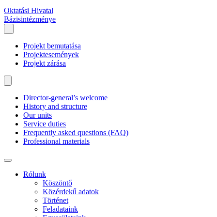
Oktatási Hivatal
Bázisintézménye
Projekt bemutatása
Projektesemények
Projekt zárása
Director-general’s welcome
History and structure
Our units
Service duties
Frequently asked questions (FAQ)
Professional materials
Rólunk
Köszöntő
Közérdekű adatok
Történet
Feladataink