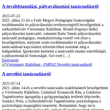
A továbbtanulási, pályaválasztási tanácsadásról
2021-07-22
2021. július 21-én a Fejér Megyei Pedagógiai Szakszolgálat
továbbtanulási és pályaválasztási tevékenységéről beszélgettünk a
székesfehérvári Vörösmarty Rádióban. Benkő-Pogonyi Ildikó
pályaválasztási tanácsadó, valamint Barta Tamás pályaválasztási
tanácsadó pedagógus, munkaközösség-vezető vett részt a
beszélgetésben, melynek során továbbtanulási és pályaválasztási
tanácsadással kapcsolatos információkat osztottak meg a
hallgatókkal. Igyekeztek kiemelni a tanácsadói munka sokrétűségét,
a pályaorientáció fontosságát. Szó esett […]
Elolvasom
A nevelési tanácsadásról
2021-07-14
2021. július 14-én a nevelési tanácsadás szakfeladatról beszélgettünk
a Vörösmarty Rádióban. Gránitzné Kratancsik Rita, a Gárdonyi
Tagintézmény igazgatója a gyógypedagógia területét képviselte,
Szakács Nóra, a Székesfehérvári Tagintézmény pszichológusa a
pszichológiai megsegítést ismertette. Bemutattuk, hogy mi is
pontosan a nevelési tanácsadás, milyen fő tevékenységek jelennek