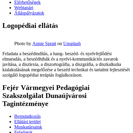
Elérhetőségek
Webtanári
Álláspályázatok
Logopédiai ellátás
Photo by
Annie Spratt
on
Unsplash
Feladata a beszédindítás, a hang- beszéd- és nyelvfejlődési
elmaradás, a beszédhibák és a nyelvi-kommunikációs zavarok
javítása, a diszlexia, a diszortográfia, a diszgráfia, a diszkalkulia
kialakulásának megelőzése a beszéd technikai és tartalmi fejlesztését
szolgáló logopédiai terápiás foglalkozáson.
Fejér Vármegyei Pedagógiai
Szakszolgálat Dunaújvárosi
Tagintézménye
Bemutatkozás
Ellátási terület
Munkatársaink
Feladatok