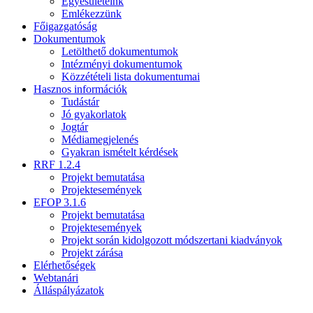
Egyesületeink
Emlékezzünk
Főigazgatóság
Dokumentumok
Letölthető dokumentumok
Intézményi dokumentumok
Közzétételi lista dokumentumai
Hasznos információk
Tudástár
Jó gyakorlatok
Jogtár
Médiamegjelenés
Gyakran ismételt kérdések
RRF 1.2.4
Projekt bemutatása
Projektesemények
EFOP 3.1.6
Projekt bemutatása
Projektesemények
Projekt során kidolgozott módszertani kiadványok
Projekt zárása
Elérhetőségek
Webtanári
Álláspályázatok