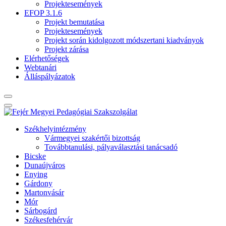
Projektesemények
EFOP 3.1.6
Projekt bemutatása
Projektesemények
Projekt során kidolgozott módszertani kiadványok
Projekt zárása
Elérhetőségek
Webtanári
Álláspályázatok
Székhelyintézmény
Vármegyei szakértői bizottság
Továbbtanulási, pályaválasztási tanácsadó
Bicske
Dunaújváros
Enying
Gárdony
Martonvásár
Mór
Sárbogárd
Székesfehérvár