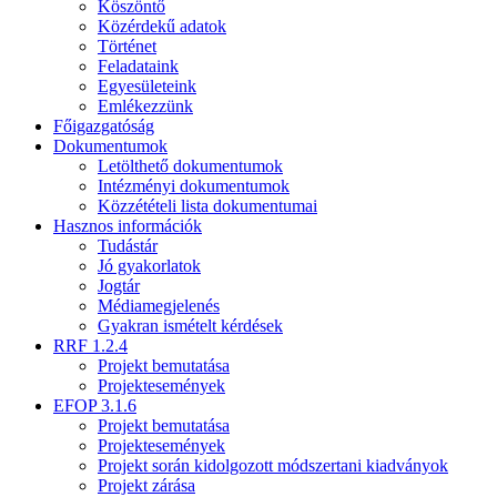
Köszöntő
Közérdekű adatok
Történet
Feladataink
Egyesületeink
Emlékezzünk
Főigazgatóság
Dokumentumok
Letölthető dokumentumok
Intézményi dokumentumok
Közzétételi lista dokumentumai
Hasznos információk
Tudástár
Jó gyakorlatok
Jogtár
Médiamegjelenés
Gyakran ismételt kérdések
RRF 1.2.4
Projekt bemutatása
Projektesemények
EFOP 3.1.6
Projekt bemutatása
Projektesemények
Projekt során kidolgozott módszertani kiadványok
Projekt zárása