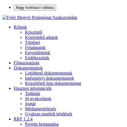
Nagy kontraszt váltása
Rólunk
Köszöntő
Közérdekű adatok
Történet
Feladataink
Egyesületeink
Emlékezzünk
Főigazgatóság
Dokumentumok
Letölthető dokumentumok
Intézményi dokumentumok
Közzétételi lista dokumentumai
Hasznos információk
Tudástár
Jó gyakorlatok
Jogtár
Médiamegjelenés
Gyakran ismételt kérdések
RRF 1.2.4
Projekt bemutatása