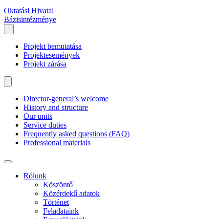
Oktatási Hivatal
Bázisintézménye
Projekt bemutatása
Projektesemények
Projekt zárása
Director-general’s welcome
History and structure
Our units
Service duties
Frequently asked questions (FAQ)
Professional materials
Rólunk
Köszöntő
Közérdekű adatok
Történet
Feladataink