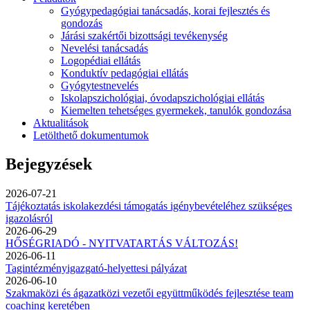
Gyógypedagógiai tanácsadás, korai fejlesztés és
gondozás
Járási szakértői bizottsági tevékenység
Nevelési tanácsadás
Logopédiai ellátás
Konduktív pedagógiai ellátás
Gyógytestnevelés
Iskolapszichológiai, óvodapszichológiai ellátás
Kiemelten tehetséges gyermekek, tanulók gondozása
Aktualitások
Letölthető dokumentumok
Bejegyzések
2026-07-21
Tájékoztatás iskolakezdési támogatás igénybevételéhez szükséges
igazolásról
2026-06-29
HŐSÉGRIADÓ - NYITVATARTÁS VÁLTOZÁS!
2026-06-11
Tagintézményigazgató-helyettesi pályázat
2026-06-10
Szakmaközi és ágazatközi vezetői együttműködés fejlesztése team
coaching keretében