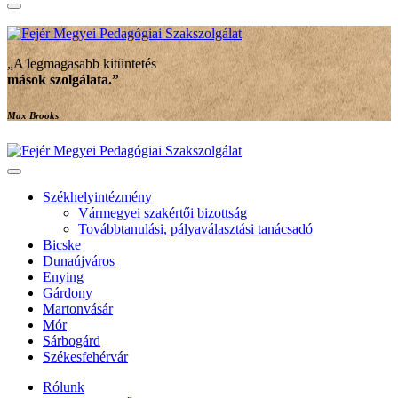
„A legmagasabb kitüntetés
mások szolgálata
.”
Max Brooks
Székhelyintézmény
Vármegyei szakértői bizottság
Továbbtanulási, pályaválasztási tanácsadó
Bicske
Dunaújváros
Enying
Gárdony
Martonvásár
Mór
Sárbogárd
Székesfehérvár
Rólunk