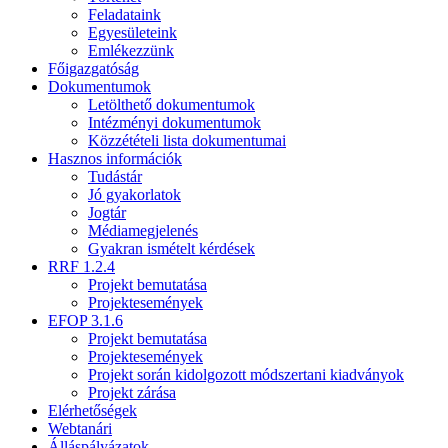
Feladataink
Egyesületeink
Emlékezzünk
Főigazgatóság
Dokumentumok
Letölthető dokumentumok
Intézményi dokumentumok
Közzétételi lista dokumentumai
Hasznos információk
Tudástár
Jó gyakorlatok
Jogtár
Médiamegjelenés
Gyakran ismételt kérdések
RRF 1.2.4
Projekt bemutatása
Projektesemények
EFOP 3.1.6
Projekt bemutatása
Projektesemények
Projekt során kidolgozott módszertani kiadványok
Projekt zárása
Elérhetőségek
Webtanári
Álláspályázatok