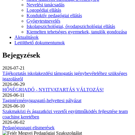
Nevelési tanácsadás
Logopédiai ellátás
Konduktív pedagógiai ellátás
Gyógytestnevelés
Iskolapszichológiai, óvodapszichológiai ellátás
Kiemelten tehetséges gyermekek, tanulók gondozása
Aktualitások
Letölthető dokumentumok
Bejegyzések
2026-07-21
Tájékoztatás iskolakezdési támogatás igénybevételéhez szükséges
igazolásról
2026-06-29
HŐSÉGRIADÓ - NYITVATARTÁS VÁLTOZÁS!
2026-06-11
Tagintézményigazgató-helyettesi pályázat
2026-06-10
Szakmaközi és ágazatközi vezetői együttműködés fejlesztése team
coaching keretében
2026-06-02
Pedagógusnapi elismerések