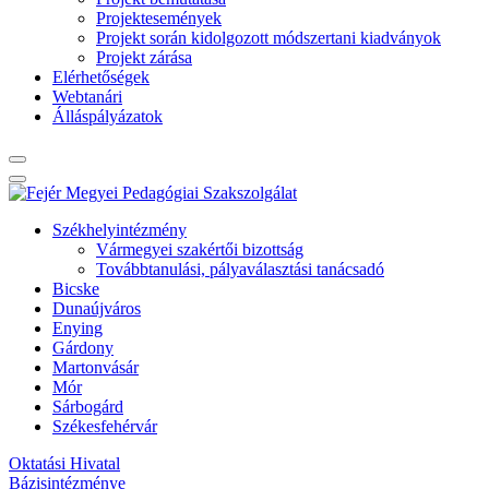
Projektesemények
Projekt során kidolgozott módszertani kiadványok
Projekt zárása
Elérhetőségek
Webtanári
Álláspályázatok
Székhelyintézmény
Vármegyei szakértői bizottság
Továbbtanulási, pályaválasztási tanácsadó
Bicske
Dunaújváros
Enying
Gárdony
Martonvásár
Mór
Sárbogárd
Székesfehérvár
Oktatási Hivatal
Bázisintézménye