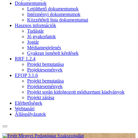
Dokumentumok
Letölthető dokumentumok
Intézményi dokumentumok
Közzétételi lista dokumentumai
Hasznos információk
Tudástár
Jó gyakorlatok
Jogtár
Médiamegjelenés
Gyakran ismételt kérdések
RRF 1.2.4
Projekt bemutatása
Projektesemények
EFOP 3.1.6
Projekt bemutatása
Projektesemények
Projekt során kidolgozott módszertani kiadványok
Projekt zárása
Elérhetőségek
Webtanári
Álláspályázatok