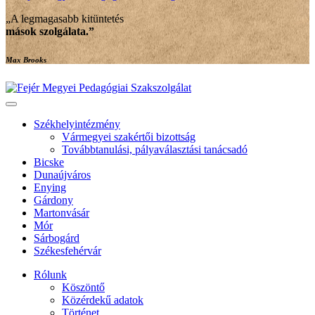
„A legmagasabb kitüntetés
mások szolgálata
.”
Max Brooks
Székhelyintézmény
Vármegyei szakértői bizottság
Továbbtanulási, pályaválasztási tanácsadó
Bicske
Dunaújváros
Enying
Gárdony
Martonvásár
Mór
Sárbogárd
Székesfehérvár
Rólunk
Köszöntő
Közérdekű adatok
Történet