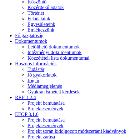
Köszöntő
Közérdekű adatok
Történet
Feladataink
Egyesületeink
Emlékezzünk
Főigazgatóság
Dokumentumok
Letölthető dokumentumok
Intézményi dokumentumok
Közzétételi lista dokumentumai
Hasznos információk
Tudástár
Jó gyakorlatok
Jogtár
Médiamegjelenés
Gyakran ismételt kérdések
RRF 1.2.4
Projekt bemutatása
Projektesemények
EFOP 3.1.6
Projekt bemutatása
Projektesemények
Projekt során kidolgozott módszertani kiadványok
Projekt zárása