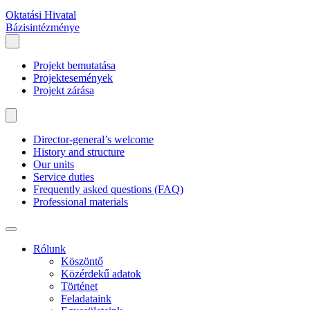
Oktatási Hivatal
Bázisintézménye
Projekt bemutatása
Projektesemények
Projekt zárása
Director-general’s welcome
History and structure
Our units
Service duties
Frequently asked questions (FAQ)
Professional materials
Rólunk
Köszöntő
Közérdekű adatok
Történet
Feladataink