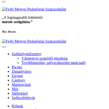
„A legmagasabb kitüntetés
mások szolgálata
.”
Max Brooks
Székhelyintézmény
Vármegyei szakértői bizottság
Továbbtanulási, pályaválasztási tanácsadó
Bicske
Dunaújváros
Enying
Gárdony
Martonvásár
Mór
Sárbogárd
Székesfehérvár
Rólunk