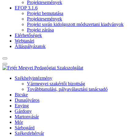
Projektesemények
EFOP 3.1.6
Projekt bemutatása
Projektesemények
Projekt során kidolgozott módszertani kiadványok
Projekt zárása
Elérhetőségek
Webtanári
Álláspályázatok
Székhelyintézmény
Vármegyei szakértői bizottság
Továbbtanulási, pályaválasztási tanácsadó
Bicske
Dunaújváros
Enying
Gárdony
Martonvásár
Mór
Sárbogárd
Székesfehérvár