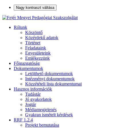
Nagy kontraszt váltása
Rólunk
Köszöntő
Közérdekű adatok
Történet
Feladataink
Egyesületeink
Emlékezzünk
Főigazgatóság
Dokumentumok
Letölthető dokumentumok
Intézményi dokumentumok
Közzétételi lista dokumentumai
Hasznos információk
Tudástár
Jó gyakorlatok
Jogtár
Médiamegjelenés
Gyakran ismételt kérdések
RRF 1.2.4
Projekt bemutatása