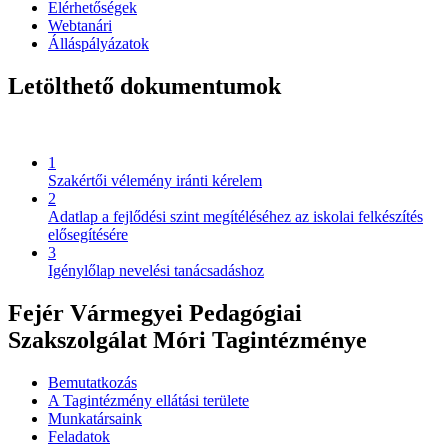
Elérhetőségek
Webtanári
Álláspályázatok
Letölthető dokumentumok
1
Szakértői vélemény iránti kérelem
2
Adatlap a fejlődési szint megítéléséhez az iskolai felkészítés
elősegítésére
3
Igénylőlap nevelési tanácsadáshoz
Fejér Vármegyei Pedagógiai
Szakszolgálat Móri Tagintézménye
Bemutatkozás
A Tagintézmény ellátási területe
Munkatársaink
Feladatok