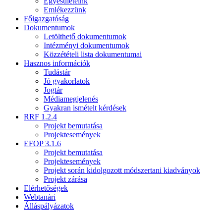
Egyesületeink
Emlékezzünk
Főigazgatóság
Dokumentumok
Letölthető dokumentumok
Intézményi dokumentumok
Közzétételi lista dokumentumai
Hasznos információk
Tudástár
Jó gyakorlatok
Jogtár
Médiamegjelenés
Gyakran ismételt kérdések
RRF 1.2.4
Projekt bemutatása
Projektesemények
EFOP 3.1.6
Projekt bemutatása
Projektesemények
Projekt során kidolgozott módszertani kiadványok
Projekt zárása
Elérhetőségek
Webtanári
Álláspályázatok