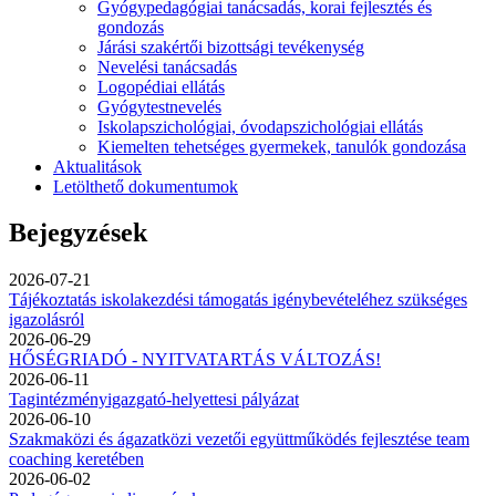
Gyógypedagógiai tanácsadás, korai fejlesztés és
gondozás
Járási szakértői bizottsági tevékenység
Nevelési tanácsadás
Logopédiai ellátás
Gyógytestnevelés
Iskolapszichológiai, óvodapszichológiai ellátás
Kiemelten tehetséges gyermekek, tanulók gondozása
Aktualitások
Letölthető dokumentumok
Bejegyzések
2026-07-21
Tájékoztatás iskolakezdési támogatás igénybevételéhez szükséges
igazolásról
2026-06-29
HŐSÉGRIADÓ - NYITVATARTÁS VÁLTOZÁS!
2026-06-11
Tagintézményigazgató-helyettesi pályázat
2026-06-10
Szakmaközi és ágazatközi vezetői együttműködés fejlesztése team
coaching keretében
2026-06-02