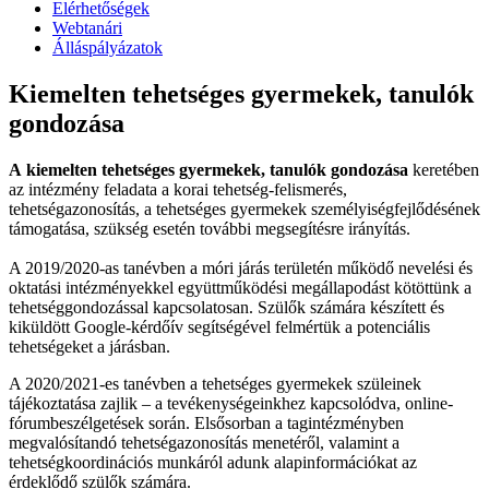
Elérhetőségek
Webtanári
Álláspályázatok
Kiemelten tehetséges gyermekek, tanulók
gondozása
A
kiemelten tehetséges gyermekek, tanulók gondozása
keretében
az intézmény feladata a korai tehetség-felismerés,
tehetségazonosítás, a tehetséges gyermekek személyiségfejlődésének
támogatása, szükség esetén további megsegítésre irányítás.
A 2019/2020-as tanévben a móri járás területén működő nevelési és
oktatási intézményekkel együttműködési megállapodást kötöttünk a
tehetséggondozással kapcsolatosan. Szülők számára készített és
kiküldött Google-kérdőív segítségével felmértük a potenciális
tehetségeket a járásban.
A 2020/2021-es tanévben a tehetséges gyermekek szüleinek
tájékoztatása zajlik – a tevékenységeinkhez kapcsolódva, online-
fórumbeszélgetések során. Elsősorban a tagintézményben
megvalósítandó tehetségazonosítás menetéről, valamint a
tehetségkoordinációs munkáról adunk alapinformációkat az
érdeklődő szülők számára.