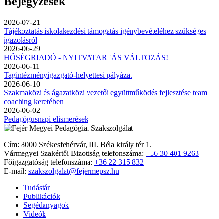
Bejegyzések
2026-07-21
Tájékoztatás iskolakezdési támogatás igénybevételéhez szükséges
igazolásról
2026-06-29
HŐSÉGRIADÓ - NYITVATARTÁS VÁLTOZÁS!
2026-06-11
Tagintézményigazgató-helyettesi pályázat
2026-06-10
Szakmaközi és ágazatközi vezetői együttműködés fejlesztése team
coaching keretében
2026-06-02
Pedagógusnapi elismerések
Cím: 8000 Székesfehérvár, III. Béla király tér 1.
Vármegyei Szakértői Bizottság telefonszáma:
+36 30 401 9263
Főigazgatóság telefonszáma:
+36 22 315 832
E-mail:
szakszolgalat@fejermepsz.hu
Tudástár
Publikációk
Segédanyagok
Videók