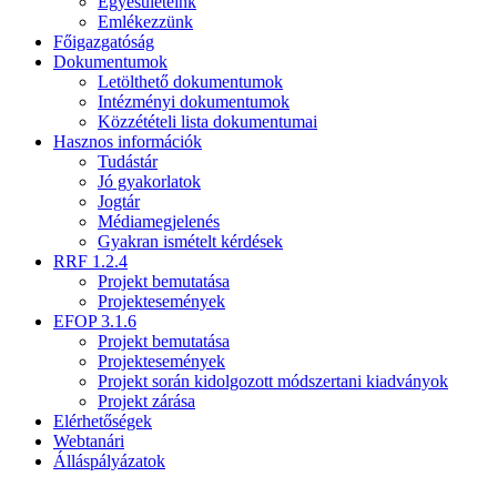
Egyesületeink
Emlékezzünk
Főigazgatóság
Dokumentumok
Letölthető dokumentumok
Intézményi dokumentumok
Közzétételi lista dokumentumai
Hasznos információk
Tudástár
Jó gyakorlatok
Jogtár
Médiamegjelenés
Gyakran ismételt kérdések
RRF 1.2.4
Projekt bemutatása
Projektesemények
EFOP 3.1.6
Projekt bemutatása
Projektesemények
Projekt során kidolgozott módszertani kiadványok
Projekt zárása
Elérhetőségek
Webtanári
Álláspályázatok