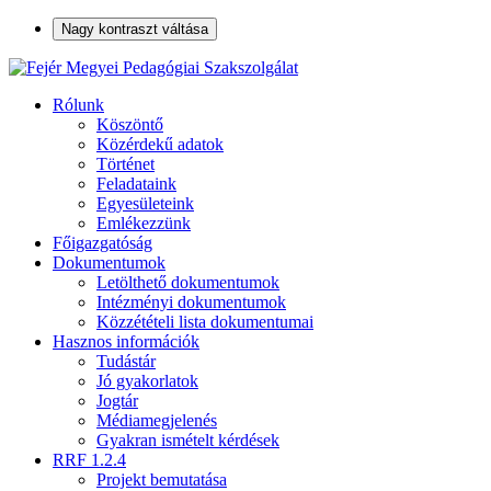
Nagy kontraszt váltása
Rólunk
Köszöntő
Közérdekű adatok
Történet
Feladataink
Egyesületeink
Emlékezzünk
Főigazgatóság
Dokumentumok
Letölthető dokumentumok
Intézményi dokumentumok
Közzétételi lista dokumentumai
Hasznos információk
Tudástár
Jó gyakorlatok
Jogtár
Médiamegjelenés
Gyakran ismételt kérdések
RRF 1.2.4
Projekt bemutatása