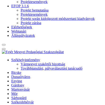
Projektesemények
EFOP 3.1.6
Projekt bemutatása
Projektesemények
Projekt során kidolgozott módszertani kiadványok
Projekt zárása
Elérhetőségek
Webtanári
Álláspályázatok
Székhelyintézmény
Vármegyei szakértői bizottság
Továbbtanulási, pályaválasztási tanácsadó
Bicske
Dunaújváros
Enying
Gárdony
Martonvásár
Mór
Sárbogárd
Székesfehérvár