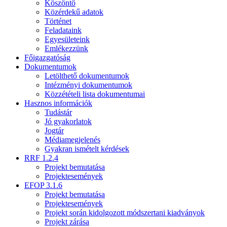
Köszöntő
Közérdekű adatok
Történet
Feladataink
Egyesületeink
Emlékezzünk
Főigazgatóság
Dokumentumok
Letölthető dokumentumok
Intézményi dokumentumok
Közzétételi lista dokumentumai
Hasznos információk
Tudástár
Jó gyakorlatok
Jogtár
Médiamegjelenés
Gyakran ismételt kérdések
RRF 1.2.4
Projekt bemutatása
Projektesemények
EFOP 3.1.6
Projekt bemutatása
Projektesemények
Projekt során kidolgozott módszertani kiadványok
Projekt zárása