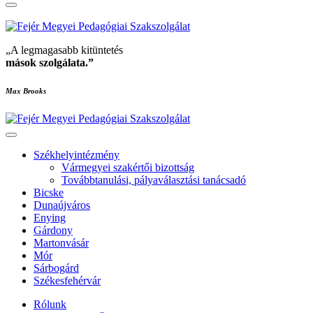
„A legmagasabb kitüntetés
mások szolgálata
.”
Max Brooks
Székhelyintézmény
Vármegyei szakértői bizottság
Továbbtanulási, pályaválasztási tanácsadó
Bicske
Dunaújváros
Enying
Gárdony
Martonvásár
Mór
Sárbogárd
Székesfehérvár
Rólunk