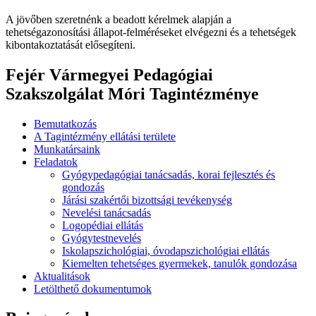
A jövőben szeretnénk a beadott kérelmek alapján a
tehetségazonosítási állapot-felméréseket elvégezni és a tehetségek
kibontakoztatását elősegíteni.
Fejér Vármegyei Pedagógiai
Szakszolgálat Móri Tagintézménye
Bemutatkozás
A Tagintézmény ellátási területe
Munkatársaink
Feladatok
Gyógypedagógiai tanácsadás, korai fejlesztés és
gondozás
Járási szakértői bizottsági tevékenység
Nevelési tanácsadás
Logopédiai ellátás
Gyógytestnevelés
Iskolapszichológiai, óvodapszichológiai ellátás
Kiemelten tehetséges gyermekek, tanulók gondozása
Aktualitások
Letölthető dokumentumok