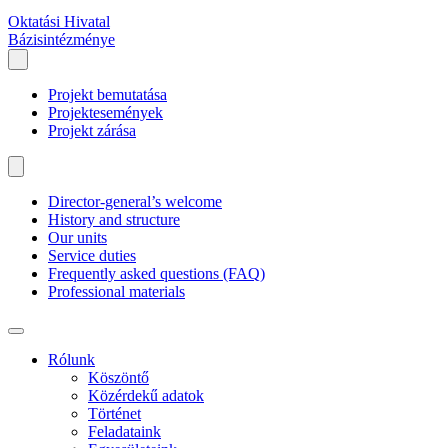
Oktatási Hivatal
Bázisintézménye
Projekt bemutatása
Projektesemények
Projekt zárása
Director-general’s welcome
History and structure
Our units
Service duties
Frequently asked questions (FAQ)
Professional materials
Rólunk
Köszöntő
Közérdekű adatok
Történet
Feladataink