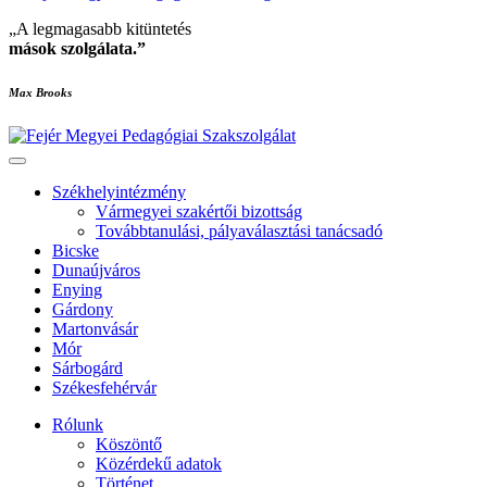
„A legmagasabb kitüntetés
mások szolgálata
.”
Max Brooks
Székhelyintézmény
Vármegyei szakértői bizottság
Továbbtanulási, pályaválasztási tanácsadó
Bicske
Dunaújváros
Enying
Gárdony
Martonvásár
Mór
Sárbogárd
Székesfehérvár
Rólunk
Köszöntő
Közérdekű adatok
Történet