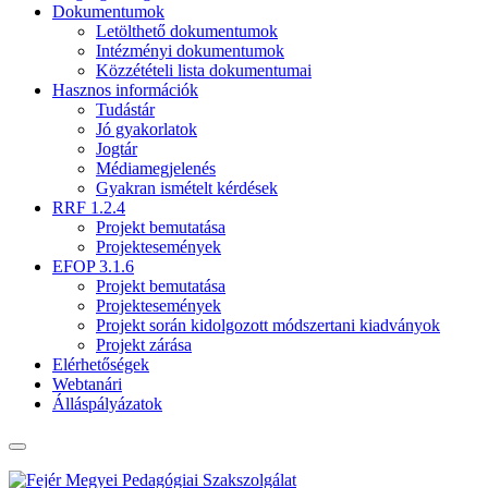
Dokumentumok
Letölthető dokumentumok
Intézményi dokumentumok
Közzétételi lista dokumentumai
Hasznos információk
Tudástár
Jó gyakorlatok
Jogtár
Médiamegjelenés
Gyakran ismételt kérdések
RRF 1.2.4
Projekt bemutatása
Projektesemények
EFOP 3.1.6
Projekt bemutatása
Projektesemények
Projekt során kidolgozott módszertani kiadványok
Projekt zárása
Elérhetőségek
Webtanári
Álláspályázatok