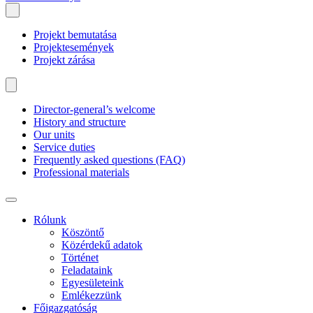
Projekt bemutatása
Projektesemények
Projekt zárása
Director-general’s welcome
History and structure
Our units
Service duties
Frequently asked questions (FAQ)
Professional materials
Rólunk
Köszöntő
Közérdekű adatok
Történet
Feladataink
Egyesületeink
Emlékezzünk
Főigazgatóság