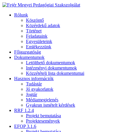
Rólunk
Köszöntő
Közérdekű adatok
Történet
Feladataink
Egyesületeink
Emlékezzünk
Főigazgatóság
Dokumentumok
Letölthető dokumentumok
Intézményi dokumentumok
Közzétételi lista dokumentumai
Hasznos információk
Tudástár
Jó gyakorlatok
Jogtár
Médiamegjelenés
Gyakran ismételt kérdések
RRF 1.2.4
Projekt bemutatása
Projektesemények
EFOP 3.1.6
Projekt bemutatása