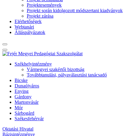
Projektesemények
Projekt során kidolgozott módszertani kiadványok
Projekt zárása
Elérhetőségek
Webtanári
Álláspályázatok
Székhelyintézmény
Vármegyei szakértői bizottság
Továbbtanulási, pályaválasztási tanácsadó
Bicske
Dunaújváros
Enying
Gárdony
Martonvásár
Mór
Sárbogárd
Székesfehérvár
Oktatási Hivatal
Bázisintézménye