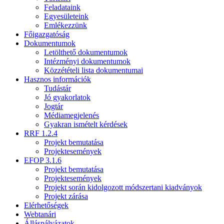
Feladataink
Egyesületeink
Emlékezzünk
Főigazgatóság
Dokumentumok
Letölthető dokumentumok
Intézményi dokumentumok
Közzétételi lista dokumentumai
Hasznos információk
Tudástár
Jó gyakorlatok
Jogtár
Médiamegjelenés
Gyakran ismételt kérdések
RRF 1.2.4
Projekt bemutatása
Projektesemények
EFOP 3.1.6
Projekt bemutatása
Projektesemények
Projekt során kidolgozott módszertani kiadványok
Projekt zárása
Elérhetőségek
Webtanári
Álláspályázatok