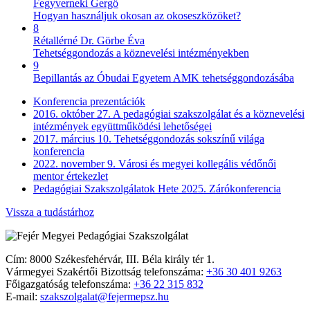
Fegyverneki Gergő
Hogyan használjuk okosan az okoseszközöket?
8
Rétallérné Dr. Görbe Éva
Tehetséggondozás a köznevelési intézményekben
9
Bepillantás az Óbudai Egyetem AMK tehetséggondozásába
Konferencia prezentációk
2016. október 27. A pedagógiai szakszolgálat és a köznevelési
intézmények együttműködési lehetőségei
2017. március 10. Tehetséggondozás sokszínű világa
konferencia
2022. november 9. Városi és megyei kollegális védőnői
mentor értekezlet
Pedagógiai Szakszolgálatok Hete 2025. Zárókonferencia
Vissza a tudástárhoz
Cím: 8000 Székesfehérvár, III. Béla király tér 1.
Vármegyei Szakértői Bizottság telefonszáma:
+36 30 401 9263
Főigazgatóság telefonszáma:
+36 22 315 832
E-mail:
szakszolgalat@fejermepsz.hu