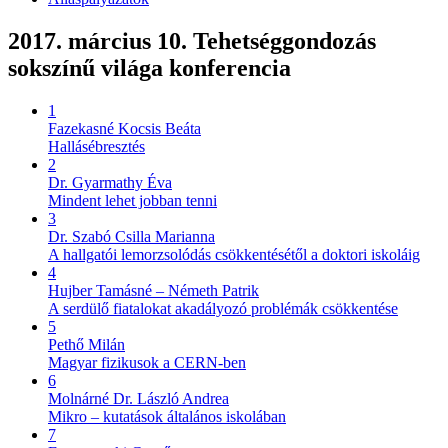
2017. március 10. Tehetséggondozás
sokszínű világa konferencia
1
Fazekasné Kocsis Beáta
Hallásébresztés
2
Dr. Gyarmathy Éva
Mindent lehet jobban tenni
3
Dr. Szabó Csilla Marianna
A hallgatói lemorzsolódás csökkentésétől a doktori iskoláig
4
Hujber Tamásné – Németh Patrik
A serdülő fiatalokat akadályozó problémák csökkentése
5
Pethő Milán
Magyar fizikusok a CERN-ben
6
Molnárné Dr. László Andrea
Mikro – kutatások általános iskolában
7