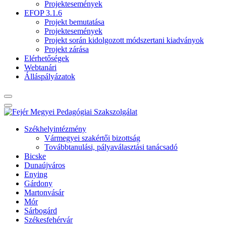
Projektesemények
EFOP 3.1.6
Projekt bemutatása
Projektesemények
Projekt során kidolgozott módszertani kiadványok
Projekt zárása
Elérhetőségek
Webtanári
Álláspályázatok
Székhelyintézmény
Vármegyei szakértői bizottság
Továbbtanulási, pályaválasztási tanácsadó
Bicske
Dunaújváros
Enying
Gárdony
Martonvásár
Mór
Sárbogárd
Székesfehérvár