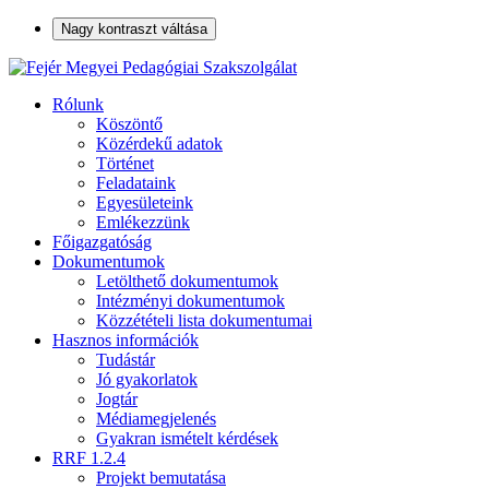
Nagy kontraszt váltása
Rólunk
Köszöntő
Közérdekű adatok
Történet
Feladataink
Egyesületeink
Emlékezzünk
Főigazgatóság
Dokumentumok
Letölthető dokumentumok
Intézményi dokumentumok
Közzétételi lista dokumentumai
Hasznos információk
Tudástár
Jó gyakorlatok
Jogtár
Médiamegjelenés
Gyakran ismételt kérdések
RRF 1.2.4
Projekt bemutatása