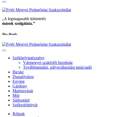
„A legmagasabb kitüntetés
mások szolgálata
.”
Max Brooks
Székhelyintézmény
Vármegyei szakértői bizottság
Továbbtanulási, pályaválasztási tanácsadó
Bicske
Dunaújváros
Enying
Gárdony
Martonvásár
Mór
Sárbogárd
Székesfehérvár
Rólunk