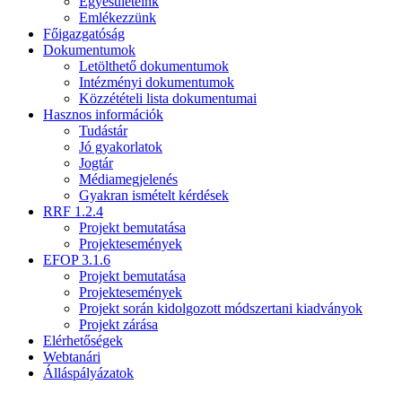
Egyesületeink
Emlékezzünk
Főigazgatóság
Dokumentumok
Letölthető dokumentumok
Intézményi dokumentumok
Közzétételi lista dokumentumai
Hasznos információk
Tudástár
Jó gyakorlatok
Jogtár
Médiamegjelenés
Gyakran ismételt kérdések
RRF 1.2.4
Projekt bemutatása
Projektesemények
EFOP 3.1.6
Projekt bemutatása
Projektesemények
Projekt során kidolgozott módszertani kiadványok
Projekt zárása
Elérhetőségek
Webtanári
Álláspályázatok