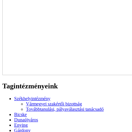
Tagintézményeink
Székhelyintézmény
Vármegyei szakértői bizottság
Továbbtanulási, pályaválasztási tanácsadó
Bicske
Dunaújváros
Enying
Gárdony