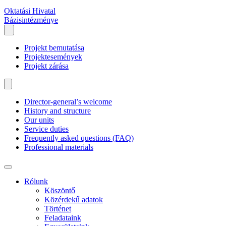
Oktatási Hivatal
Bázisintézménye
Projekt bemutatása
Projektesemények
Projekt zárása
Director-general’s welcome
History and structure
Our units
Service duties
Frequently asked questions (FAQ)
Professional materials
Rólunk
Köszöntő
Közérdekű adatok
Történet
Feladataink