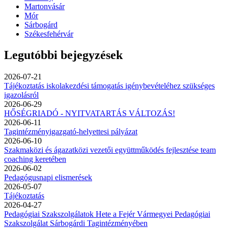
Martonvásár
Mór
Sárbogárd
Székesfehérvár
Legutóbbi bejegyzések
2026-07-21
Tájékoztatás iskolakezdési támogatás igénybevételéhez szükséges
igazolásról
2026-06-29
HŐSÉGRIADÓ - NYITVATARTÁS VÁLTOZÁS!
2026-06-11
Tagintézményigazgató-helyettesi pályázat
2026-06-10
Szakmaközi és ágazatközi vezetői együttműködés fejlesztése team
coaching keretében
2026-06-02
Pedagógusnapi elismerések
2026-05-07
Tájékoztatás
2026-04-27
Pedagógiai Szakszolgálatok Hete a Fejér Vármegyei Pedagógiai
Szakszolgálat Sárbogárdi Tagintézményében