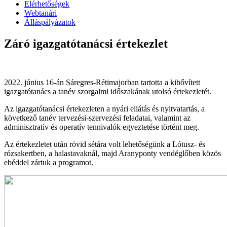
Elérhetőségek
Webtanári
Álláspályázatok
Záró igazgatótanácsi értekezlet
2022. június 16-án Sáregres-Rétimajorban tartotta a kibővített
igazgatótanács a tanév szorgalmi időszakának utolsó értekezletét.
Az igazgatótanácsi értekezleten a nyári ellátás és nyitvatartás, a
következő tanév tervezési-szervezési feladatai, valamint az
adminisztratív és operatív tennivalók egyeztetése történt meg.
Az értekezletet után rövid sétára volt lehetőségünk a Lótusz- és
rózsakertben, a halastavaknál, majd Aranyponty vendéglőben közös
ebéddel zártuk a programot.