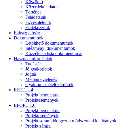
Köszöntő
Közérdekű adatok
Történet
Feladataink
Egyesületeink
Emlékezzünk
Főigazgatóság
Dokumentumok
Letölthető dokumentumok
Intézményi dokumentumok
Közzétételi lista dokumentumai
Hasznos információk
Tudástár
Jó gyakorlatok
Jogtár
Médiamegjelenés
Gyakran ismételt kérdések
RRF 1.2.4
Projekt bemutatása
Projektesemények
EFOP 3.1.6
Projekt bemutatása
Projektesemények
Projekt során kidolgozott módszertani kiadványok
Projekt zárása