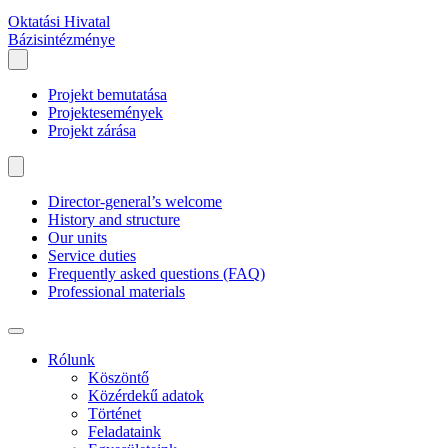
Oktatási Hivatal
Bázisintézménye
Projekt bemutatása
Projektesemények
Projekt zárása
Director-general’s welcome
History and structure
Our units
Service duties
Frequently asked questions (FAQ)
Professional materials
Rólunk
Köszöntő
Közérdekű adatok
Történet
Feladataink