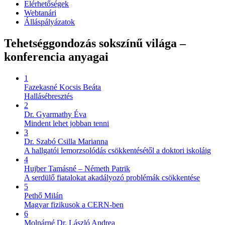
Elérhetőségek
Webtanári
Álláspályázatok
Tehetséggondozás sokszínű világa –
konferencia anyagai
1
Fazekasné Kocsis Beáta
Hallásébresztés
2
Dr. Gyarmathy Éva
Mindent lehet jobban tenni
3
Dr. Szabó Csilla Marianna
A hallgatói lemorzsolódás csökkentésétől a doktori iskoláig
4
Hujber Tamásné – Németh Patrik
A serdülő fiatalokat akadályozó problémák csökkentése
5
Pethő Milán
Magyar fizikusok a CERN-ben
6
Molnárné Dr. László Andrea