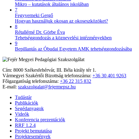
Mikro – kutatások általános iskolában
7
Fegyverneki Gergő
Hogyan használjuk okosan az okoseszközöket?
8
Rétallérné Dr. Görbe Éva
Tehetséggondozás a köznevelési intézményekben
9
Bepillantás az Óbudai Egyetem AMK tehetséggondozásába
Cím: 8000 Székesfehérvár, III. Béla király tér 1.
Vármegyei Szakértői Bizottság telefonszáma:
+36 30 401 9263
Főigazgatóság telefonszáma:
+36 22 315 832
E-mail:
szakszolgalat@fejermepsz.hu
Tudástár
Publikációk
Segédanyagok
Videók
Konferencia prezentációk
RRF 1.2.4
Projekt bemutatása
Projektesemények