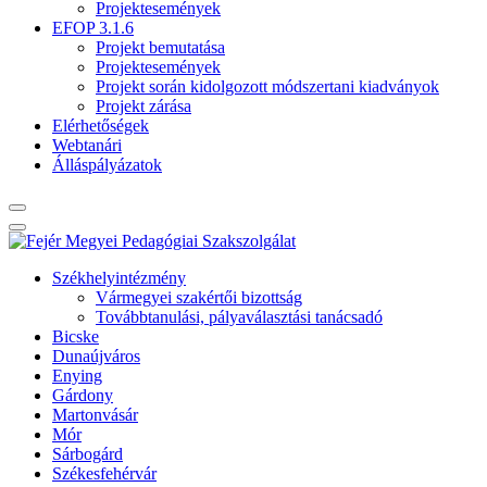
Projektesemények
EFOP 3.1.6
Projekt bemutatása
Projektesemények
Projekt során kidolgozott módszertani kiadványok
Projekt zárása
Elérhetőségek
Webtanári
Álláspályázatok
Székhelyintézmény
Vármegyei szakértői bizottság
Továbbtanulási, pályaválasztási tanácsadó
Bicske
Dunaújváros
Enying
Gárdony
Martonvásár
Mór
Sárbogárd
Székesfehérvár