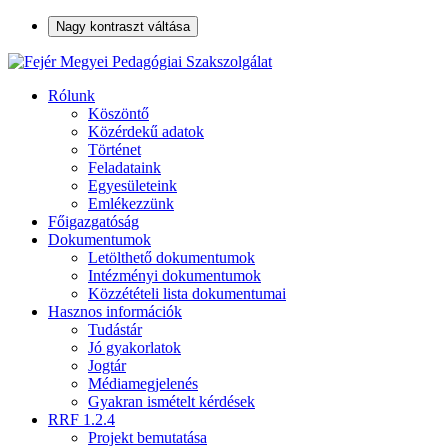
Nagy kontraszt váltása
Rólunk
Köszöntő
Közérdekű adatok
Történet
Feladataink
Egyesületeink
Emlékezzünk
Főigazgatóság
Dokumentumok
Letölthető dokumentumok
Intézményi dokumentumok
Közzétételi lista dokumentumai
Hasznos információk
Tudástár
Jó gyakorlatok
Jogtár
Médiamegjelenés
Gyakran ismételt kérdések
RRF 1.2.4
Projekt bemutatása