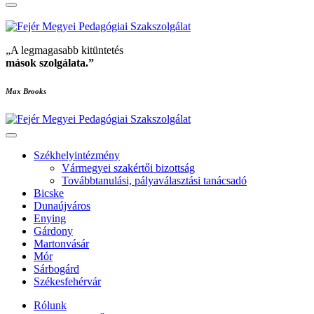
„A legmagasabb kitüntetés
mások szolgálata
.”
Max Brooks
Székhelyintézmény
Vármegyei szakértői bizottság
Továbbtanulási, pályaválasztási tanácsadó
Bicske
Dunaújváros
Enying
Gárdony
Martonvásár
Mór
Sárbogárd
Székesfehérvár
Rólunk