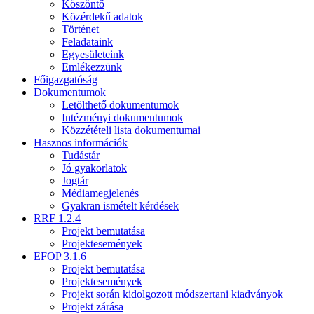
Köszöntő
Közérdekű adatok
Történet
Feladataink
Egyesületeink
Emlékezzünk
Főigazgatóság
Dokumentumok
Letölthető dokumentumok
Intézményi dokumentumok
Közzétételi lista dokumentumai
Hasznos információk
Tudástár
Jó gyakorlatok
Jogtár
Médiamegjelenés
Gyakran ismételt kérdések
RRF 1.2.4
Projekt bemutatása
Projektesemények
EFOP 3.1.6
Projekt bemutatása
Projektesemények
Projekt során kidolgozott módszertani kiadványok
Projekt zárása