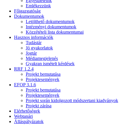
Egyesületeink
Emlékezzünk
Főigazgatóság
Dokumentumok
Letölthető dokumentumok
Intézményi dokumentumok
Közzétételi lista dokumentumai
Hasznos információk
Tudástár
Jó gyakorlatok
Jogtár
Médiamegjelenés
Gyakran ismételt kérdések
RRF 1.2.4
Projekt bemutatása
Projektesemények
EFOP 3.1.6
Projekt bemutatása
Projektesemények
Projekt során kidolgozott módszertani kiadványok
Projekt zárása
Elérhetőségek
Webtanári
Álláspályázatok