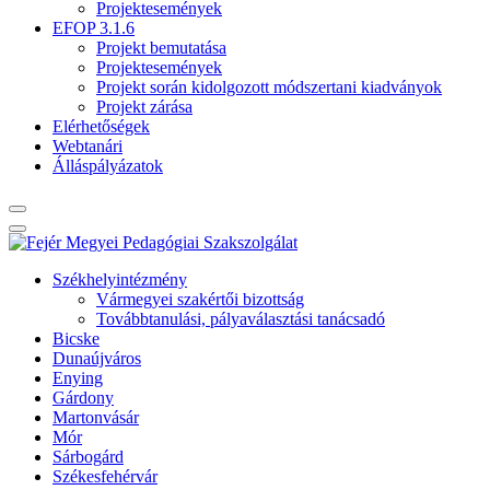
Projektesemények
EFOP 3.1.6
Projekt bemutatása
Projektesemények
Projekt során kidolgozott módszertani kiadványok
Projekt zárása
Elérhetőségek
Webtanári
Álláspályázatok
Székhelyintézmény
Vármegyei szakértői bizottság
Továbbtanulási, pályaválasztási tanácsadó
Bicske
Dunaújváros
Enying
Gárdony
Martonvásár
Mór
Sárbogárd
Székesfehérvár