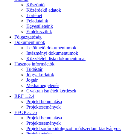
Köszöntő
Közérdekű adatok
Történet
Feladataink
Egyesületeink
Emlékezzünk
Főigazgatóság
Dokumentumok
Letölthető dokumentumok
Intézményi dokumentumok
Közzétételi lista dokumentumai
Hasznos információk
Tudástár
Jó gyakorlatok
Jogtár
Médiamegjelenés
Gyakran ismételt kérdések
RRF 1.2.4
Projekt bemutatása
Projektesemények
EFOP 3.1.6
Projekt bemutatása
Projektesemények
Projekt során kidolgozott módszertani kiadványok
Projekt zárása