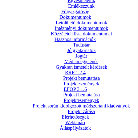
Egyesületeink
Emlékezzünk
Főigazgatóság
Dokumentumok
Letölthető dokumentumok
Intézményi dokumentumok
Közzétételi lista dokumentumai
Hasznos információk
Tudástár
Jó gyakorlatok
Jogtár
Médiamegjelenés
Gyakran ismételt kérdések
RRF 1.2.4
Projekt bemutatása
Projektesemények
EFOP 3.1.6
Projekt bemutatása
Projektesemények
Projekt során kidolgozott módszertani kiadványok
Projekt zárása
Elérhetőségek
Webtanári
Álláspályázatok