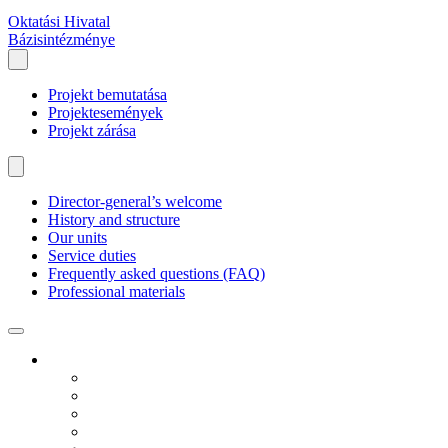
Oktatási Hivatal
Bázisintézménye
Projekt bemutatása
Projektesemények
Projekt zárása
Director-general’s welcome
History and structure
Our units
Service duties
Frequently asked questions (FAQ)
Professional materials