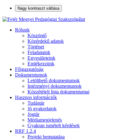
Nagy kontraszt váltása
Rólunk
Köszöntő
Közérdekű adatok
Történet
Feladataink
Egyesületeink
Emlékezzünk
Főigazgatóság
Dokumentumok
Letölthető dokumentumok
Intézményi dokumentumok
Közzétételi lista dokumentumai
Hasznos információk
Tudástár
Jó gyakorlatok
Jogtár
Médiamegjelenés
Gyakran ismételt kérdések
RRF 1.2.4
Projekt bemutatása