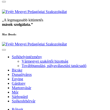
„A legmagasabb kitüntetés
mások szolgálata
.”
Max Brooks
Székhelyintézmény
Vármegyei szakértői bizottság
Továbbtanulási, pályaválasztási tanácsadó
Bicske
Dunaújváros
Enying
Gárdony
Martonvásár
Mór
Sárbogárd
Székesfehérvár
Rólunk