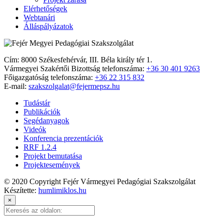
Elérhetőségek
Webtanári
Álláspályázatok
Cím: 8000 Székesfehérvár, III. Béla király tér 1.
Vármegyei Szakértői Bizottság telefonszáma:
+36 30 401 9263
Főigazgatóság telefonszáma:
+36 22 315 832
E-mail:
szakszolgalat@fejermepsz.hu
Tudástár
Publikációk
Segédanyagok
Videók
Konferencia prezentációk
RRF 1.2.4
Projekt bemutatása
Projektesemények
© 2020 Copyright Fejér Vármegyei Pedagógiai Szakszolgálat
Készítette:
humlimiklos.hu
×