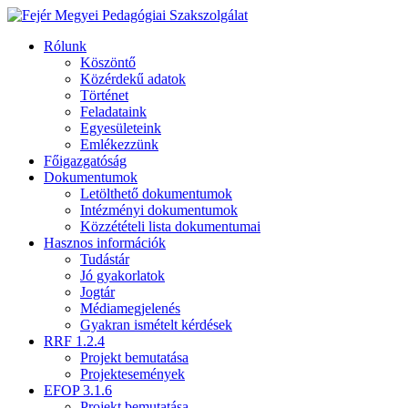
Rólunk
Köszöntő
Közérdekű adatok
Történet
Feladataink
Egyesületeink
Emlékezzünk
Főigazgatóság
Dokumentumok
Letölthető dokumentumok
Intézményi dokumentumok
Közzétételi lista dokumentumai
Hasznos információk
Tudástár
Jó gyakorlatok
Jogtár
Médiamegjelenés
Gyakran ismételt kérdések
RRF 1.2.4
Projekt bemutatása
Projektesemények
EFOP 3.1.6
Projekt bemutatása