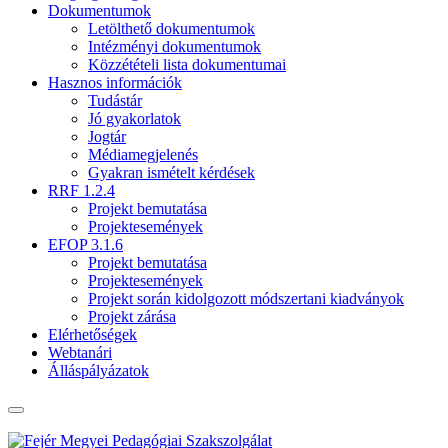
Dokumentumok
Letölthető dokumentumok
Intézményi dokumentumok
Közzétételi lista dokumentumai
Hasznos információk
Tudástár
Jó gyakorlatok
Jogtár
Médiamegjelenés
Gyakran ismételt kérdések
RRF 1.2.4
Projekt bemutatása
Projektesemények
EFOP 3.1.6
Projekt bemutatása
Projektesemények
Projekt során kidolgozott módszertani kiadványok
Projekt zárása
Elérhetőségek
Webtanári
Álláspályázatok