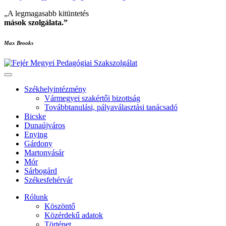
„A legmagasabb kitüntetés
mások szolgálata
.”
Max Brooks
Székhelyintézmény
Vármegyei szakértői bizottság
Továbbtanulási, pályaválasztási tanácsadó
Bicske
Dunaújváros
Enying
Gárdony
Martonvásár
Mór
Sárbogárd
Székesfehérvár
Rólunk
Köszöntő
Közérdekű adatok
Történet