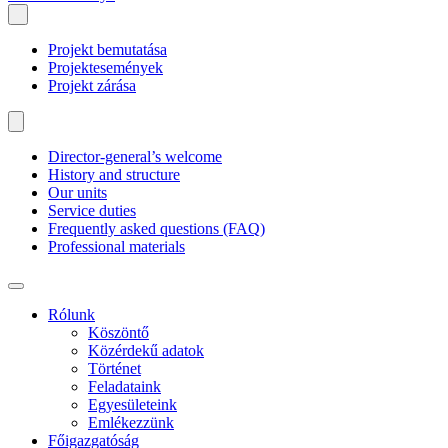
Projekt bemutatása
Projektesemények
Projekt zárása
Director-general’s welcome
History and structure
Our units
Service duties
Frequently asked questions (FAQ)
Professional materials
Rólunk
Köszöntő
Közérdekű adatok
Történet
Feladataink
Egyesületeink
Emlékezzünk
Főigazgatóság