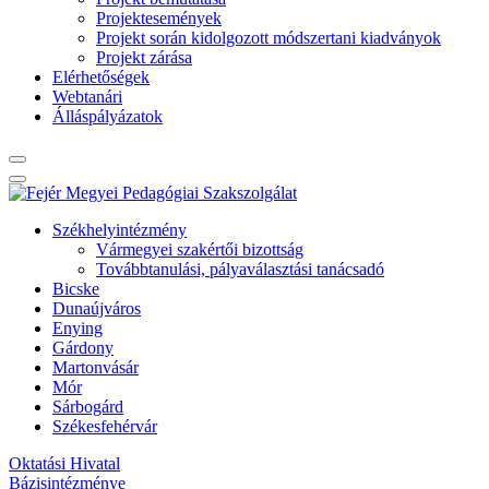
Projektesemények
Projekt során kidolgozott módszertani kiadványok
Projekt zárása
Elérhetőségek
Webtanári
Álláspályázatok
Székhelyintézmény
Vármegyei szakértői bizottság
Továbbtanulási, pályaválasztási tanácsadó
Bicske
Dunaújváros
Enying
Gárdony
Martonvásár
Mór
Sárbogárd
Székesfehérvár
Oktatási Hivatal
Bázisintézménye