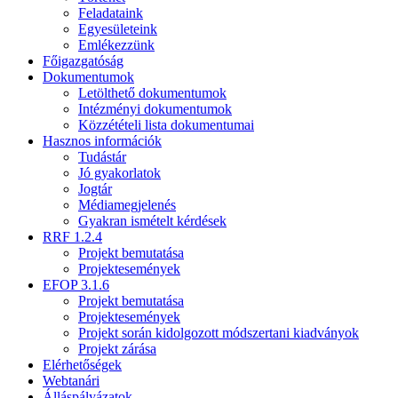
Feladataink
Egyesületeink
Emlékezzünk
Főigazgatóság
Dokumentumok
Letölthető dokumentumok
Intézményi dokumentumok
Közzétételi lista dokumentumai
Hasznos információk
Tudástár
Jó gyakorlatok
Jogtár
Médiamegjelenés
Gyakran ismételt kérdések
RRF 1.2.4
Projekt bemutatása
Projektesemények
EFOP 3.1.6
Projekt bemutatása
Projektesemények
Projekt során kidolgozott módszertani kiadványok
Projekt zárása
Elérhetőségek
Webtanári
Álláspályázatok