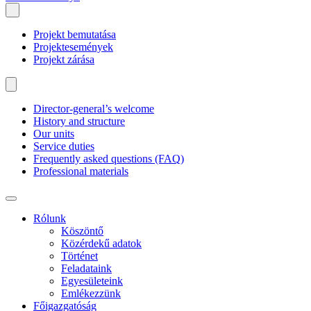
Projekt bemutatása
Projektesemények
Projekt zárása
Director-general’s welcome
History and structure
Our units
Service duties
Frequently asked questions (FAQ)
Professional materials
Rólunk
Köszöntő
Közérdekű adatok
Történet
Feladataink
Egyesületeink
Emlékezzünk
Főigazgatóság