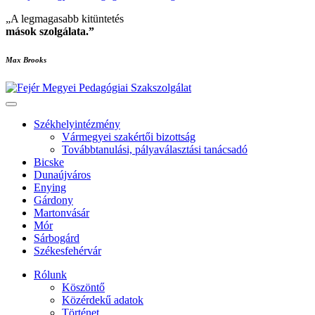
„A legmagasabb kitüntetés
mások szolgálata
.”
Max Brooks
Székhelyintézmény
Vármegyei szakértői bizottság
Továbbtanulási, pályaválasztási tanácsadó
Bicske
Dunaújváros
Enying
Gárdony
Martonvásár
Mór
Sárbogárd
Székesfehérvár
Rólunk
Köszöntő
Közérdekű adatok
Történet