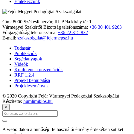
Emlékezzünk
Cím: 8000 Székesfehérvár, III. Béla király tér 1.
Vármegyei Szakértői Bizottság telefonszáma:
+36 30 401 9263
Főigazgatóság telefonszáma:
+36 22 315 832
E-mail:
szakszolgalat@fejermepsz.hu
Tudástár
Publikációk
Segédanyagok
Videók
Konferencia prezentációk
RRF 1.2.4
Projekt bemutatása
Projektesemények
© 2020 Copyright Fejér Vármegyei Pedagógiai Szakszolgálat
Készítette:
humlimiklos.hu
×
A weboldalon a minőségi felhasználói élmény érdekében sütiket