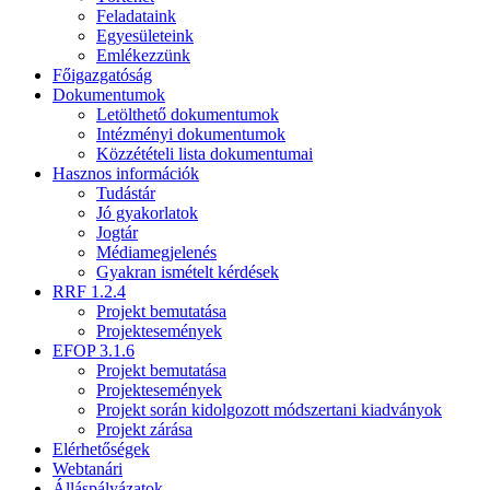
Feladataink
Egyesületeink
Emlékezzünk
Főigazgatóság
Dokumentumok
Letölthető dokumentumok
Intézményi dokumentumok
Közzétételi lista dokumentumai
Hasznos információk
Tudástár
Jó gyakorlatok
Jogtár
Médiamegjelenés
Gyakran ismételt kérdések
RRF 1.2.4
Projekt bemutatása
Projektesemények
EFOP 3.1.6
Projekt bemutatása
Projektesemények
Projekt során kidolgozott módszertani kiadványok
Projekt zárása
Elérhetőségek
Webtanári
Álláspályázatok