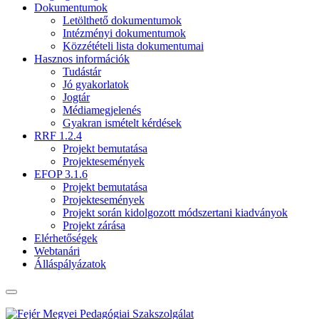
Dokumentumok
Letölthető dokumentumok
Intézményi dokumentumok
Közzétételi lista dokumentumai
Hasznos információk
Tudástár
Jó gyakorlatok
Jogtár
Médiamegjelenés
Gyakran ismételt kérdések
RRF 1.2.4
Projekt bemutatása
Projektesemények
EFOP 3.1.6
Projekt bemutatása
Projektesemények
Projekt során kidolgozott módszertani kiadványok
Projekt zárása
Elérhetőségek
Webtanári
Álláspályázatok