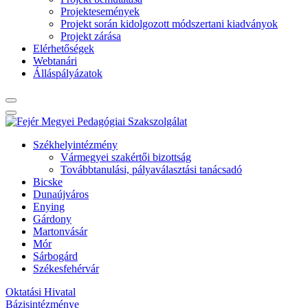
Projektesemények
Projekt során kidolgozott módszertani kiadványok
Projekt zárása
Elérhetőségek
Webtanári
Álláspályázatok
Székhelyintézmény
Vármegyei szakértői bizottság
Továbbtanulási, pályaválasztási tanácsadó
Bicske
Dunaújváros
Enying
Gárdony
Martonvásár
Mór
Sárbogárd
Székesfehérvár
Oktatási Hivatal
Bázisintézménye