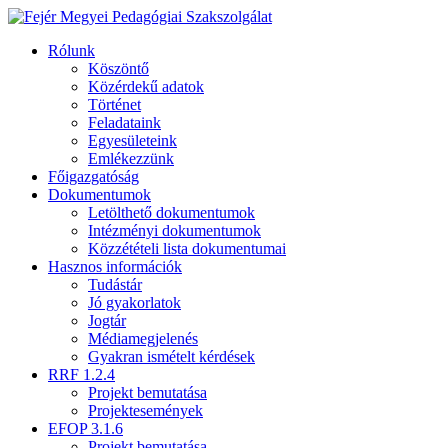
Rólunk
Köszöntő
Közérdekű adatok
Történet
Feladataink
Egyesületeink
Emlékezzünk
Főigazgatóság
Dokumentumok
Letölthető dokumentumok
Intézményi dokumentumok
Közzétételi lista dokumentumai
Hasznos információk
Tudástár
Jó gyakorlatok
Jogtár
Médiamegjelenés
Gyakran ismételt kérdések
RRF 1.2.4
Projekt bemutatása
Projektesemények
EFOP 3.1.6
Projekt bemutatása