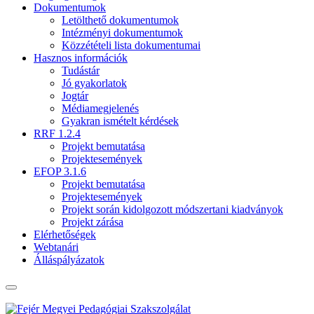
Dokumentumok
Letölthető dokumentumok
Intézményi dokumentumok
Közzétételi lista dokumentumai
Hasznos információk
Tudástár
Jó gyakorlatok
Jogtár
Médiamegjelenés
Gyakran ismételt kérdések
RRF 1.2.4
Projekt bemutatása
Projektesemények
EFOP 3.1.6
Projekt bemutatása
Projektesemények
Projekt során kidolgozott módszertani kiadványok
Projekt zárása
Elérhetőségek
Webtanári
Álláspályázatok