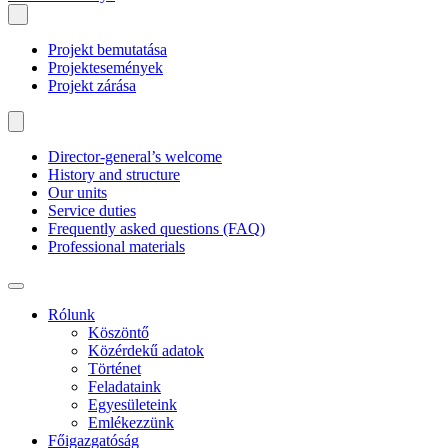
Projekt bemutatása
Projektesemények
Projekt zárása
Director-general’s welcome
History and structure
Our units
Service duties
Frequently asked questions (FAQ)
Professional materials
Rólunk
Köszöntő
Közérdekű adatok
Történet
Feladataink
Egyesületeink
Emlékezzünk
Főigazgatóság