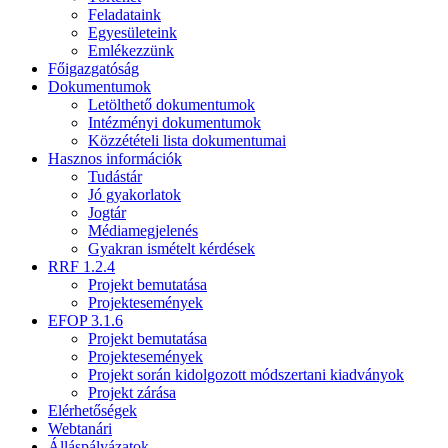
Feladataink
Egyesületeink
Emlékezzünk
Főigazgatóság
Dokumentumok
Letölthető dokumentumok
Intézményi dokumentumok
Közzétételi lista dokumentumai
Hasznos információk
Tudástár
Jó gyakorlatok
Jogtár
Médiamegjelenés
Gyakran ismételt kérdések
RRF 1.2.4
Projekt bemutatása
Projektesemények
EFOP 3.1.6
Projekt bemutatása
Projektesemények
Projekt során kidolgozott módszertani kiadványok
Projekt zárása
Elérhetőségek
Webtanári
Álláspályázatok