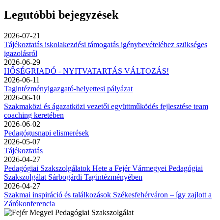
Legutóbbi bejegyzések
2026-07-21
Tájékoztatás iskolakezdési támogatás igénybevételéhez szükséges
igazolásról
2026-06-29
HŐSÉGRIADÓ - NYITVATARTÁS VÁLTOZÁS!
2026-06-11
Tagintézményigazgató-helyettesi pályázat
2026-06-10
Szakmaközi és ágazatközi vezetői együttműködés fejlesztése team
coaching keretében
2026-06-02
Pedagógusnapi elismerések
2026-05-07
Tájékoztatás
2026-04-27
Pedagógiai Szakszolgálatok Hete a Fejér Vármegyei Pedagógiai
Szakszolgálat Sárbogárdi Tagintézményében
2026-04-27
Szakmai inspiráció és találkozások Székesfehérváron – így zajlott a
Zárókonferencia