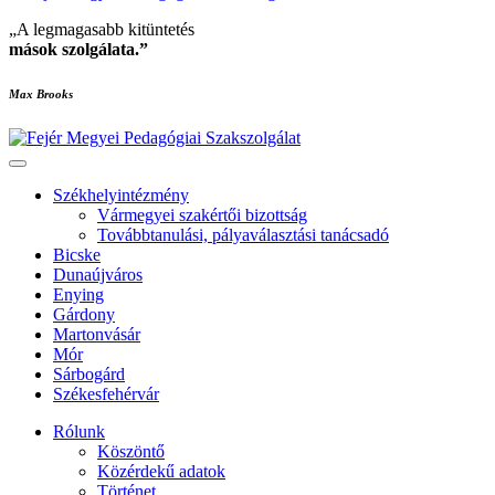
„A legmagasabb kitüntetés
mások szolgálata
.”
Max Brooks
Székhelyintézmény
Vármegyei szakértői bizottság
Továbbtanulási, pályaválasztási tanácsadó
Bicske
Dunaújváros
Enying
Gárdony
Martonvásár
Mór
Sárbogárd
Székesfehérvár
Rólunk
Köszöntő
Közérdekű adatok
Történet