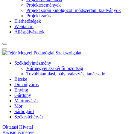
Projektesemények
Projekt során kidolgozott módszertani kiadványok
Projekt zárása
Elérhetőségek
Webtanári
Álláspályázatok
Székhelyintézmény
Vármegyei szakértői bizottság
Továbbtanulási, pályaválasztási tanácsadó
Bicske
Dunaújváros
Enying
Gárdony
Martonvásár
Mór
Sárbogárd
Székesfehérvár
Oktatási Hivatal
Bázisintézménye