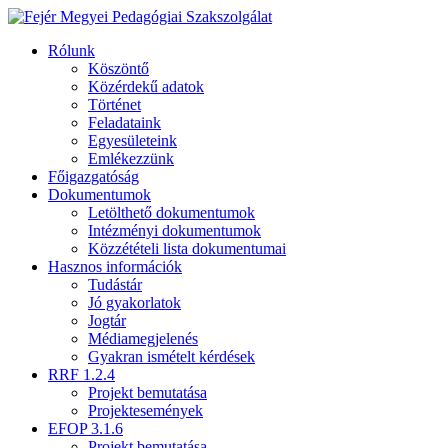
Rólunk
Köszöntő
Közérdekű adatok
Történet
Feladataink
Egyesületeink
Emlékezzünk
Főigazgatóság
Dokumentumok
Letölthető dokumentumok
Intézményi dokumentumok
Közzétételi lista dokumentumai
Hasznos információk
Tudástár
Jó gyakorlatok
Jogtár
Médiamegjelenés
Gyakran ismételt kérdések
RRF 1.2.4
Projekt bemutatása
Projektesemények
EFOP 3.1.6
Projekt bemutatása