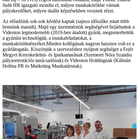
Judit HR igazgató mondta el, milyen munkakörökbe várnak
pályakezdőket, milyen duális képzésekben vesznek részt.
Az előadóink sok-sok kérdést kaptak (sajnos időszűke miatt több
bennünk maradt). Majd egy üzemmérnök segítségével bejárhattuk a
Videoton legmodernebb (2019-ben átadott) gyárát, megismerhettük
a gyártási technológiát, a munkafeladatokat, a
munkakörülményéket.Minden kollégának nagyon hasznos volt ez a
gyárlátogatás. Köszönjük a szervezéshez nyújtott segítséget a Fejér
Megyei Kereskedelmi- és Iparkamarának (Szemerei Nóra Szandra
pályaorientációs tanácsadónak) és Videoton Holdingnak (Kálmán
Heléna PR és Marketing Munkatársnak).