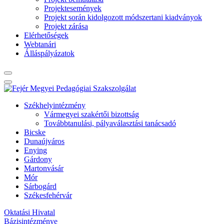
Projektesemények
Projekt során kidolgozott módszertani kiadványok
Projekt zárása
Elérhetőségek
Webtanári
Álláspályázatok
Székhelyintézmény
Vármegyei szakértői bizottság
Továbbtanulási, pályaválasztási tanácsadó
Bicske
Dunaújváros
Enying
Gárdony
Martonvásár
Mór
Sárbogárd
Székesfehérvár
Oktatási Hivatal
Bázisintézménye