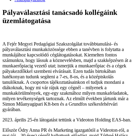
Pályaválasztási tanácsadó kollégáink
üzemlátogatása
A Fejér Megyei Pedagógiai Szakszolgálat továbbtanulási- és
pályaválasztási munkaközössége ebben a tanévben is folytatta a
munkájához kapcsolódó céglátogatásokat. Kiemelten fontos
számunkra, hogy lássuk a köznevelésben, majd a szakképzésen át a
munkaerőpiacig vezető utat; ismerjük a munkaerőpiac és a cégek
pályakezdőkkel szembeni elvárásait. Ezen tudás birtokában
hatékonyan tudunk segíteni a 7-es, 8-os, és a középiskolás
tanulóknak. A csoportos tájékoztatásainkon el tudjuk mondani a
diákoknak, hogy mi vár rájuk egy cégnél – milyenek a
munkakörülmények, egy-egy szakmához milyen munkafeladatok,
milyen tevékenységek tartoznak. Az elmúlt években jártunk már a
Simon Műanyagipari Kft-ben és a Grundfos székesfehérvári
gyárában.
2023. április 25-én látogatást tettünk a Videoton Holding EAS-ban.
Először Ódry Anna PR és Marketing igazgatótól a Videoton-ról, a
mai (új – 30 éves) cégről hallottunk előadást, majd Tóthné Halász