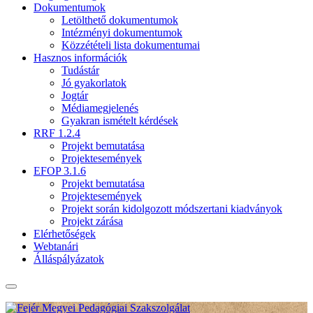
Dokumentumok
Letölthető dokumentumok
Intézményi dokumentumok
Közzétételi lista dokumentumai
Hasznos információk
Tudástár
Jó gyakorlatok
Jogtár
Médiamegjelenés
Gyakran ismételt kérdések
RRF 1.2.4
Projekt bemutatása
Projektesemények
EFOP 3.1.6
Projekt bemutatása
Projektesemények
Projekt során kidolgozott módszertani kiadványok
Projekt zárása
Elérhetőségek
Webtanári
Álláspályázatok