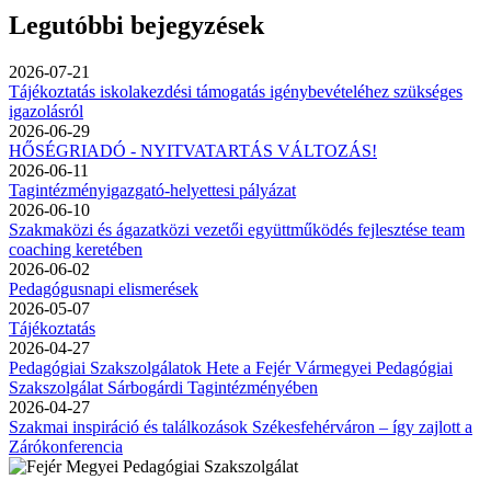
Legutóbbi bejegyzések
2026-07-21
Tájékoztatás iskolakezdési támogatás igénybevételéhez szükséges
igazolásról
2026-06-29
HŐSÉGRIADÓ - NYITVATARTÁS VÁLTOZÁS!
2026-06-11
Tagintézményigazgató-helyettesi pályázat
2026-06-10
Szakmaközi és ágazatközi vezetői együttműködés fejlesztése team
coaching keretében
2026-06-02
Pedagógusnapi elismerések
2026-05-07
Tájékoztatás
2026-04-27
Pedagógiai Szakszolgálatok Hete a Fejér Vármegyei Pedagógiai
Szakszolgálat Sárbogárdi Tagintézményében
2026-04-27
Szakmai inspiráció és találkozások Székesfehérváron – így zajlott a
Zárókonferencia