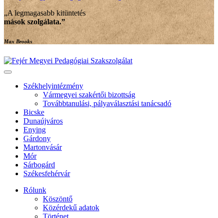
„A legmagasabb kitüntetés
mások szolgálata
.”
Max Brooks
Székhelyintézmény
Vármegyei szakértői bizottság
Továbbtanulási, pályaválasztási tanácsadó
Bicske
Dunaújváros
Enying
Gárdony
Martonvásár
Mór
Sárbogárd
Székesfehérvár
Rólunk
Köszöntő
Közérdekű adatok
Történet