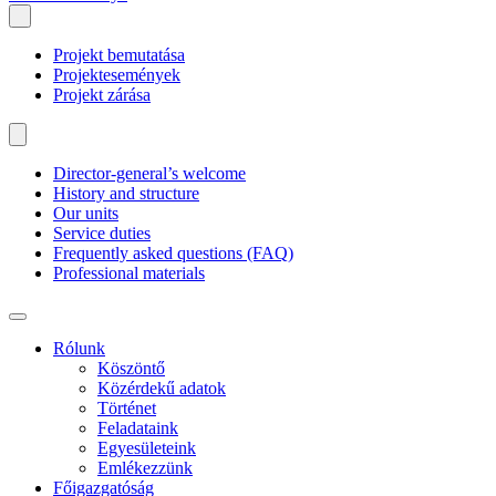
Projekt bemutatása
Projektesemények
Projekt zárása
Director-general’s welcome
History and structure
Our units
Service duties
Frequently asked questions (FAQ)
Professional materials
Rólunk
Köszöntő
Közérdekű adatok
Történet
Feladataink
Egyesületeink
Emlékezzünk
Főigazgatóság