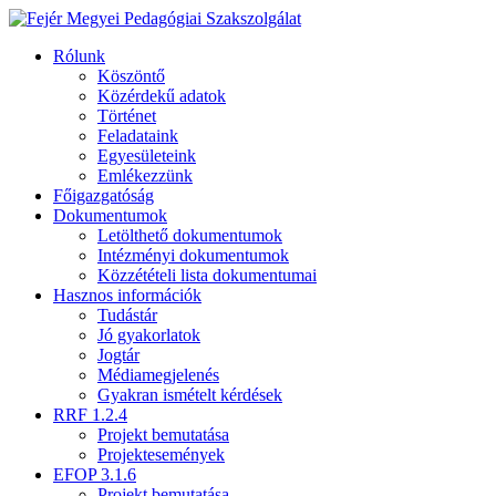
Rólunk
Köszöntő
Közérdekű adatok
Történet
Feladataink
Egyesületeink
Emlékezzünk
Főigazgatóság
Dokumentumok
Letölthető dokumentumok
Intézményi dokumentumok
Közzétételi lista dokumentumai
Hasznos információk
Tudástár
Jó gyakorlatok
Jogtár
Médiamegjelenés
Gyakran ismételt kérdések
RRF 1.2.4
Projekt bemutatása
Projektesemények
EFOP 3.1.6
Projekt bemutatása