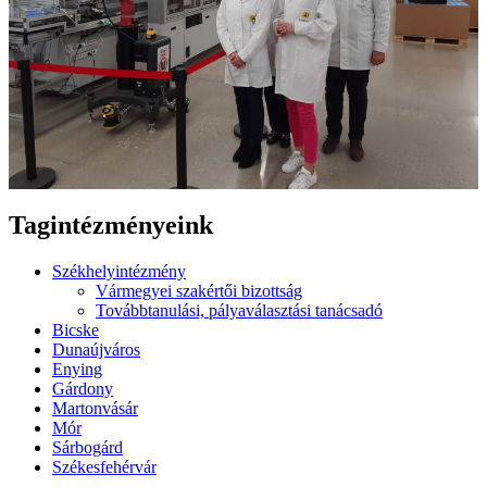
Tagintézményeink
Székhelyintézmény
Vármegyei szakértői bizottság
Továbbtanulási, pályaválasztási tanácsadó
Bicske
Dunaújváros
Enying
Gárdony
Martonvásár
Mór
Sárbogárd
Székesfehérvár