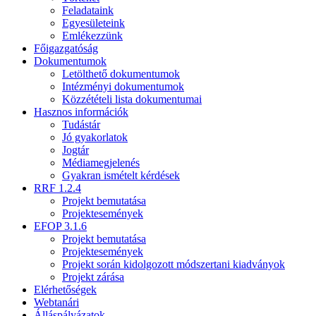
Feladataink
Egyesületeink
Emlékezzünk
Főigazgatóság
Dokumentumok
Letölthető dokumentumok
Intézményi dokumentumok
Közzétételi lista dokumentumai
Hasznos információk
Tudástár
Jó gyakorlatok
Jogtár
Médiamegjelenés
Gyakran ismételt kérdések
RRF 1.2.4
Projekt bemutatása
Projektesemények
EFOP 3.1.6
Projekt bemutatása
Projektesemények
Projekt során kidolgozott módszertani kiadványok
Projekt zárása
Elérhetőségek
Webtanári
Álláspályázatok