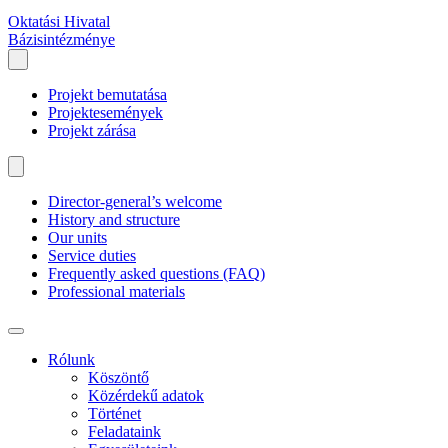
Oktatási Hivatal
Bázisintézménye
Projekt bemutatása
Projektesemények
Projekt zárása
Director-general’s welcome
History and structure
Our units
Service duties
Frequently asked questions (FAQ)
Professional materials
Rólunk
Köszöntő
Közérdekű adatok
Történet
Feladataink