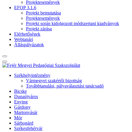
Projektesemények
EFOP 3.1.6
Projekt bemutatása
Projektesemények
Projekt során kidolgozott módszertani kiadványok
Projekt zárása
Elérhetőségek
Webtanári
Álláspályázatok
Székhelyintézmény
Vármegyei szakértői bizottság
Továbbtanulási, pályaválasztási tanácsadó
Bicske
Dunaújváros
Enying
Gárdony
Martonvásár
Mór
Sárbogárd
Székesfehérvár