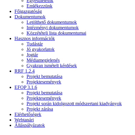
Egyesületeink
Emlékezzünk
Főigazgatóság
Dokumentumok
Letölthető dokumentumok
Intézményi dokumentumok
Közzétételi lista dokumentumai
Hasznos információk
Tudástár
Jó gyakorlatok
Jogtár
Médiamegjelenés
Gyakran ismételt kérdések
RRF 1.2.4
Projekt bemutatása
Projektesemények
EFOP 3.1.6
Projekt bemutatása
Projektesemények
Projekt során kidolgozott módszertani kiadványok
Projekt zárása
Elérhetőségek
Webtanári
Álláspályázatok