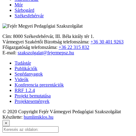
Mór
Sárbogárd
Székesfehérvár
Cím: 8000 Székesfehérvár, III. Béla király tér 1.
Vármegyei Szakértői Bizottság telefonszáma:
+36 30 401 9263
Főigazgatóság telefonszáma:
+36 22 315 832
E-mail:
szakszolgalat@fejermepsz.hu
Tudástár
Publikációk
Segédanyagok
Videók
Konferencia prezentációk
RRF 1.2.4
Projekt bemutatása
Projektesemények
© 2020 Copyright Fejér Vármegyei Pedagógiai Szakszolgálat
Készítette:
humlimiklos.hu
×