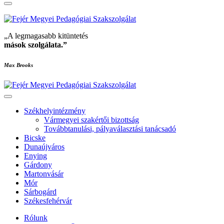
„A legmagasabb kitüntetés
mások szolgálata
.”
Max Brooks
Székhelyintézmény
Vármegyei szakértői bizottság
Továbbtanulási, pályaválasztási tanácsadó
Bicske
Dunaújváros
Enying
Gárdony
Martonvásár
Mór
Sárbogárd
Székesfehérvár
Rólunk