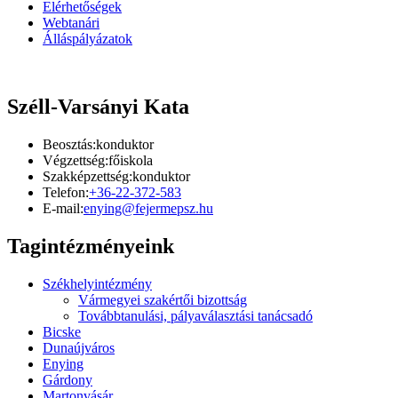
Elérhetőségek
Webtanári
Álláspályázatok
Széll-Varsányi Kata
Beosztás:
konduktor
Végzettség:
főiskola
Szakképzettség:
konduktor
Telefon:
+36-22-372-583
E-mail:
enying@fejermepsz.hu
Tagintézményeink
Székhelyintézmény
Vármegyei szakértői bizottság
Továbbtanulási, pályaválasztási tanácsadó
Bicske
Dunaújváros
Enying
Gárdony
Martonvásár