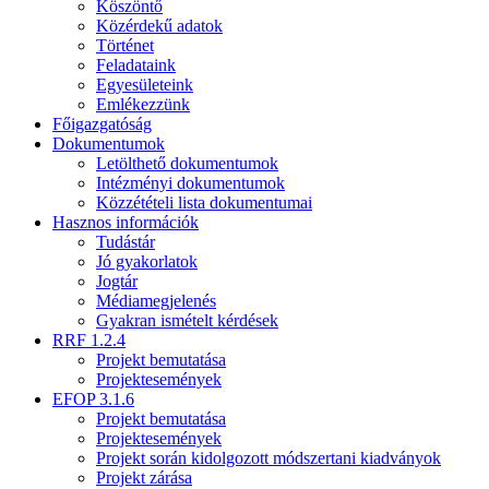
Köszöntő
Közérdekű adatok
Történet
Feladataink
Egyesületeink
Emlékezzünk
Főigazgatóság
Dokumentumok
Letölthető dokumentumok
Intézményi dokumentumok
Közzétételi lista dokumentumai
Hasznos információk
Tudástár
Jó gyakorlatok
Jogtár
Médiamegjelenés
Gyakran ismételt kérdések
RRF 1.2.4
Projekt bemutatása
Projektesemények
EFOP 3.1.6
Projekt bemutatása
Projektesemények
Projekt során kidolgozott módszertani kiadványok
Projekt zárása