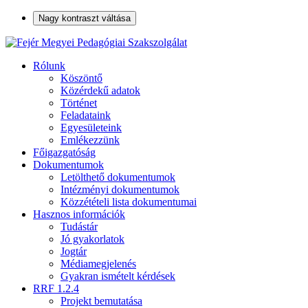
Nagy kontraszt váltása
Rólunk
Köszöntő
Közérdekű adatok
Történet
Feladataink
Egyesületeink
Emlékezzünk
Főigazgatóság
Dokumentumok
Letölthető dokumentumok
Intézményi dokumentumok
Közzétételi lista dokumentumai
Hasznos információk
Tudástár
Jó gyakorlatok
Jogtár
Médiamegjelenés
Gyakran ismételt kérdések
RRF 1.2.4
Projekt bemutatása