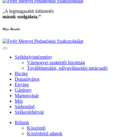
„A legmagasabb kitüntetés
mások szolgálata
.”
Max Brooks
Székhelyintézmény
Vármegyei szakértői bizottság
Továbbtanulási, pályaválasztási tanácsadó
Bicske
Dunaújváros
Enying
Gárdony
Martonvásár
Mór
Sárbogárd
Székesfehérvár
Rólunk
Köszöntő
Közérdekű adatok