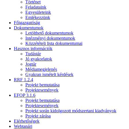
Történet
Feladataink
Egyesületeink
Emlékezzünk
Főigazgatóság
Dokumentumok
Letölthető dokumentumok
Intézményi dokumentumok
Közzétételi lista dokumentumai
Hasznos információk
Tudástár
Jó gyakorlatok
Jogtár
Médiamegjelenés
Gyakran ismételt kérdések
RRF 1.2.4
Projekt bemutatása
Projektesemények
EFOP 3.1.6
Projekt bemutatása
Projektesemények
Projekt során kidolgozott módszertani kiadványok
Projekt zárása
Elérhetőségek
Webtanári