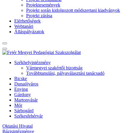
Projektesemények
Projekt során kidolgozott módszertani kiadványok
Projekt zárása
Elérhetőségek
Webtanári
Álláspályázatok
Székhelyintézmény
Vármegyei szakértői bizottság
Továbbtanulási, pályaválasztási tanácsadó
Bicske
Dunaújváros
Enying
Gárdony
Martonvásár
Mór
Sárbogárd
Székesfehérvár
Oktatási Hivatal
Bázisintézménye