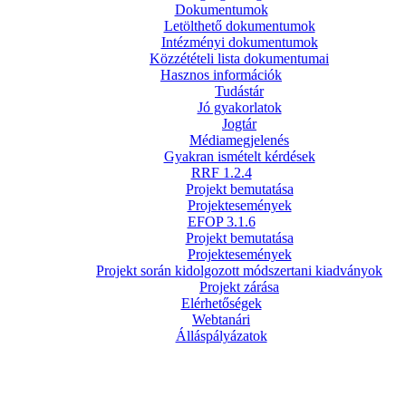
Dokumentumok
Letölthető dokumentumok
Intézményi dokumentumok
Közzétételi lista dokumentumai
Hasznos információk
Tudástár
Jó gyakorlatok
Jogtár
Médiamegjelenés
Gyakran ismételt kérdések
RRF 1.2.4
Projekt bemutatása
Projektesemények
EFOP 3.1.6
Projekt bemutatása
Projektesemények
Projekt során kidolgozott módszertani kiadványok
Projekt zárása
Elérhetőségek
Webtanári
Álláspályázatok