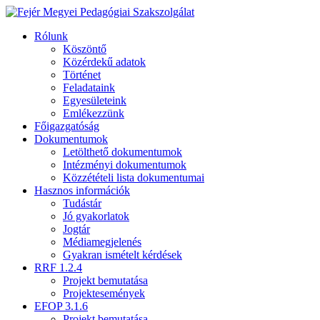
Rólunk
Köszöntő
Közérdekű adatok
Történet
Feladataink
Egyesületeink
Emlékezzünk
Főigazgatóság
Dokumentumok
Letölthető dokumentumok
Intézményi dokumentumok
Közzétételi lista dokumentumai
Hasznos információk
Tudástár
Jó gyakorlatok
Jogtár
Médiamegjelenés
Gyakran ismételt kérdések
RRF 1.2.4
Projekt bemutatása
Projektesemények
EFOP 3.1.6
Projekt bemutatása