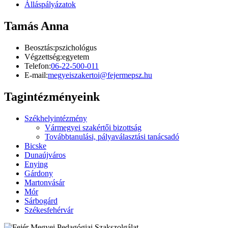
Álláspályázatok
Tamás Anna
Beosztás:
pszichológus
Végzettség:
egyetem
Telefon:
06-22-500-011
E-mail:
megyeiszakertoi@fejermepsz.hu
Tagintézményeink
Székhelyintézmény
Vármegyei szakértői bizottság
Továbbtanulási, pályaválasztási tanácsadó
Bicske
Dunaújváros
Enying
Gárdony
Martonvásár
Mór
Sárbogárd
Székesfehérvár