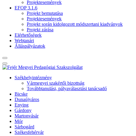
Projektesemények
EFOP 3.1.6
Projekt bemutatása
Projektesemények
Projekt során kidolgozott módszertani kiadványok
Projekt zárása
Elérhetőségek
Webtanári
Álláspályázatok
Székhelyintézmény
Vármegyei szakértői bizottság
Továbbtanulási, pályaválasztási tanácsadó
Bicske
Dunaújváros
Enying
Gárdony
Martonvásár
Mór
Sárbogárd
Székesfehérvár