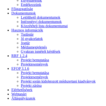
Egyesületeink
Emlékezzünk
Főigazgatóság
Dokumentumok
Letölthető dokumentumok
Intézményi dokumentumok
Közzétételi lista dokumentumai
Hasznos információk
Tudástár
Jó gyakorlatok
Jogtár
Médiamegjelenés
Gyakran ismételt kérdések
RRF 1.2.4
Projekt bemutatása
Projektesemények
EFOP 3.1.6
Projekt bemutatása
Projektesemények
Projekt során kidolgozott módszertani kiadványok
Projekt zárása
Elérhetőségek
Webtanári
Álláspályázatok