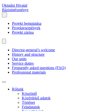
Oktatási Hivatal
Bázisintézménye
Projekt bemutatása
Projektesemények
Projekt zárása
Director-general’s welcome
History and structure
Our units
Service duties
Frequently asked questions (FAQ)
Professional materials
Rólunk
Köszöntő
Közérdekű adatok
Történet
Feladataink