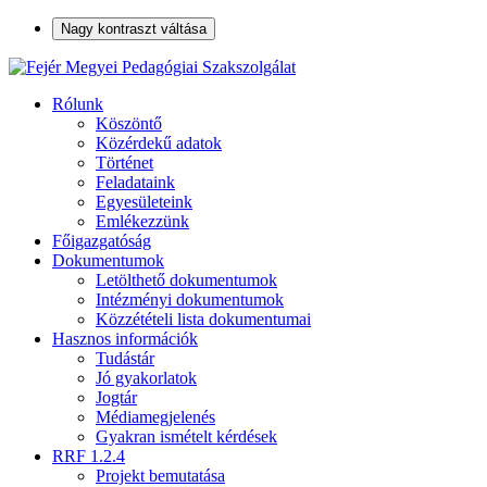
Nagy kontraszt váltása
Rólunk
Köszöntő
Közérdekű adatok
Történet
Feladataink
Egyesületeink
Emlékezzünk
Főigazgatóság
Dokumentumok
Letölthető dokumentumok
Intézményi dokumentumok
Közzétételi lista dokumentumai
Hasznos információk
Tudástár
Jó gyakorlatok
Jogtár
Médiamegjelenés
Gyakran ismételt kérdések
RRF 1.2.4
Projekt bemutatása