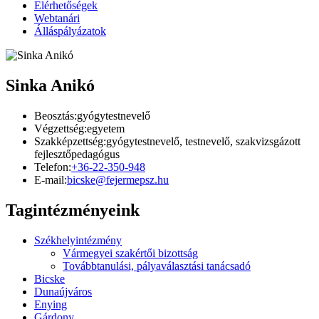
Elérhetőségek
Webtanári
Álláspályázatok
Sinka Anikó
Beosztás:
gyógytestnevelő
Végzettség:
egyetem
Szakképzettség:
gyógytestnevelő, testnevelő, szakvizsgázott
fejlesztőpedagógus
Telefon:
+36-22-350-948
E-mail:
bicske@fejermepsz.hu
Tagintézményeink
Székhelyintézmény
Vármegyei szakértői bizottság
Továbbtanulási, pályaválasztási tanácsadó
Bicske
Dunaújváros
Enying
Gárdony