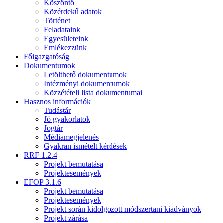
Köszöntő
Közérdekű adatok
Történet
Feladataink
Egyesületeink
Emlékezzünk
Főigazgatóság
Dokumentumok
Letölthető dokumentumok
Intézményi dokumentumok
Közzétételi lista dokumentumai
Hasznos információk
Tudástár
Jó gyakorlatok
Jogtár
Médiamegjelenés
Gyakran ismételt kérdések
RRF 1.2.4
Projekt bemutatása
Projektesemények
EFOP 3.1.6
Projekt bemutatása
Projektesemények
Projekt során kidolgozott módszertani kiadványok
Projekt zárása