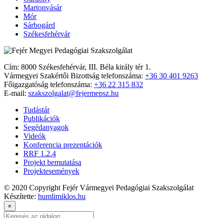
Martonvásár
Mór
Sárbogárd
Székesfehérvár
Cím: 8000 Székesfehérvár, III. Béla király tér 1.
Vármegyei Szakértői Bizottság telefonszáma:
+36 30 401 9263
Főigazgatóság telefonszáma:
+36 22 315 832
E-mail:
szakszolgalat@fejermepsz.hu
Tudástár
Publikációk
Segédanyagok
Videók
Konferencia prezentációk
RRF 1.2.4
Projekt bemutatása
Projektesemények
© 2020 Copyright Fejér Vármegyei Pedagógiai Szakszolgálat
Készítette:
humlimiklos.hu
×