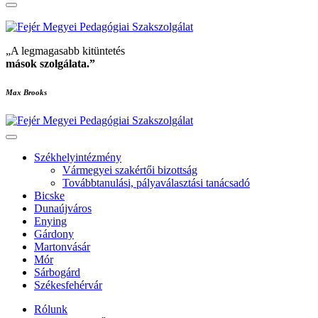
„A legmagasabb kitüntetés
mások szolgálata
.”
Max Brooks
Székhelyintézmény
Vármegyei szakértői bizottság
Továbbtanulási, pályaválasztási tanácsadó
Bicske
Dunaújváros
Enying
Gárdony
Martonvásár
Mór
Sárbogárd
Székesfehérvár
Rólunk