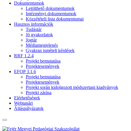
Dokumentumok
Letölthető dokumentumok
Intézményi dokumentumok
Közzétételi lista dokumentumai
Hasznos információk
Tudástár
Jó gyakorlatok
Jogtár
Médiamegjelenés
Gyakran ismételt kérdések
RRF 1.2.4
Projekt bemutatása
Projektesemények
EFOP 3.1.6
Projekt bemutatása
Projektesemények
Projekt során kidolgozott módszertani kiadványok
Projekt zárása
Elérhetőségek
Webtanári
Álláspályázatok