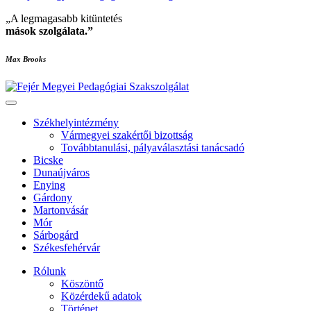
„A legmagasabb kitüntetés
mások szolgálata
.”
Max Brooks
Székhelyintézmény
Vármegyei szakértői bizottság
Továbbtanulási, pályaválasztási tanácsadó
Bicske
Dunaújváros
Enying
Gárdony
Martonvásár
Mór
Sárbogárd
Székesfehérvár
Rólunk
Köszöntő
Közérdekű adatok
Történet