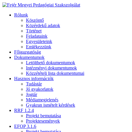
Rólunk
Köszöntő
Közérdekű adatok
Történet
Feladataink
Egyesületeink
Emlékezzünk
Főigazgatóság
Dokumentumok
Letölthető dokumentumok
Intézményi dokumentumok
Közzétételi lista dokumentumai
Hasznos információk
Tudástár
Jó gyakorlatok
Jogtár
Médiamegjelenés
Gyakran ismételt kérdések
RRF 1.2.4
Projekt bemutatása
Projektesemények
EFOP 3.1.6
Projekt bemutatása