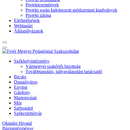
Projektesemények
Projekt során kidolgozott módszertani kiadványok
Projekt zárása
Elérhetőségek
Webtanári
Álláspályázatok
Székhelyintézmény
Vármegyei szakértői bizottság
Továbbtanulási, pályaválasztási tanácsadó
Bicske
Dunaújváros
Enying
Gárdony
Martonvásár
Mór
Sárbogárd
Székesfehérvár
Oktatási Hivatal
Bázisintézménye