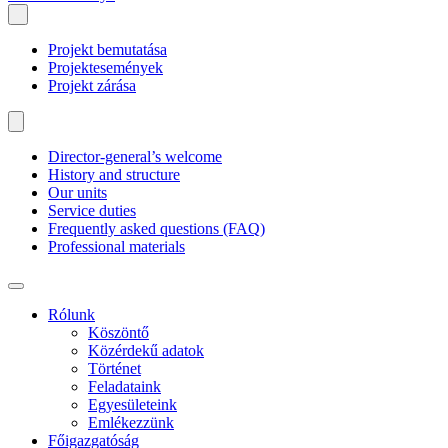
Projekt bemutatása
Projektesemények
Projekt zárása
Director-general’s welcome
History and structure
Our units
Service duties
Frequently asked questions (FAQ)
Professional materials
Rólunk
Köszöntő
Közérdekű adatok
Történet
Feladataink
Egyesületeink
Emlékezzünk
Főigazgatóság