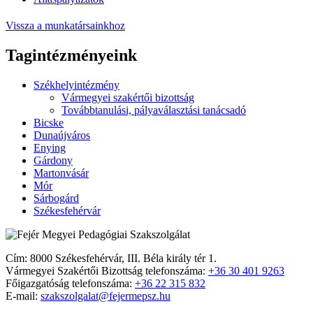
Vissza a munkatársainkhoz
Tagintézményeink
Székhelyintézmény
Vármegyei szakértői bizottság
Továbbtanulási, pályaválasztási tanácsadó
Bicske
Dunaújváros
Enying
Gárdony
Martonvásár
Mór
Sárbogárd
Székesfehérvár
Cím: 8000 Székesfehérvár, III. Béla király tér 1.
Vármegyei Szakértői Bizottság telefonszáma:
+36 30 401 9263
Főigazgatóság telefonszáma:
+36 22 315 832
E-mail:
szakszolgalat@fejermepsz.hu