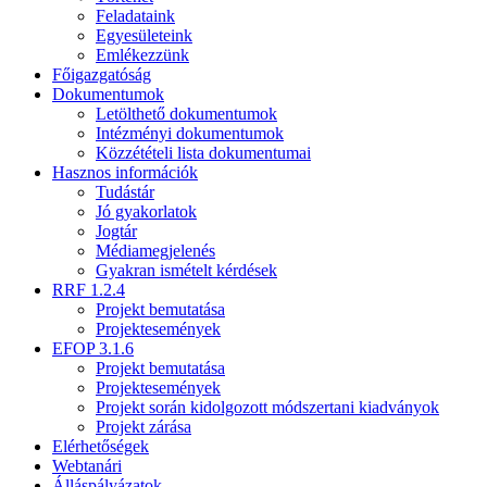
Feladataink
Egyesületeink
Emlékezzünk
Főigazgatóság
Dokumentumok
Letölthető dokumentumok
Intézményi dokumentumok
Közzétételi lista dokumentumai
Hasznos információk
Tudástár
Jó gyakorlatok
Jogtár
Médiamegjelenés
Gyakran ismételt kérdések
RRF 1.2.4
Projekt bemutatása
Projektesemények
EFOP 3.1.6
Projekt bemutatása
Projektesemények
Projekt során kidolgozott módszertani kiadványok
Projekt zárása
Elérhetőségek
Webtanári
Álláspályázatok