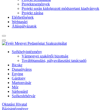
Projektesemények
Projekt során kidolgozott módszertani kiadványok
Projekt zárása
Elérhetőségek
Webtanári
Álláspályázatok
Székhelyintézmény
Vármegyei szakértői bizottság
Továbbtanulási, pályaválasztási tanácsadó
Bicske
Dunaújváros
Enying
Gárdony
Martonvásár
Mór
Sárbogárd
Székesfehérvár
Oktatási Hivatal
Bázisintézménye