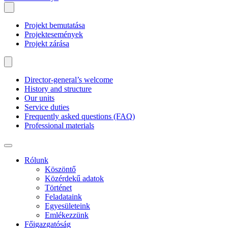
Projekt bemutatása
Projektesemények
Projekt zárása
Director-general’s welcome
History and structure
Our units
Service duties
Frequently asked questions (FAQ)
Professional materials
Rólunk
Köszöntő
Közérdekű adatok
Történet
Feladataink
Egyesületeink
Emlékezzünk
Főigazgatóság