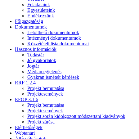
Feladataink
Egyesületeink
Emlékezzünk
Főigazgatóság
Dokumentumok
Letölthető dokumentumok
Intézményi dokumentumok
Közzétételi lista dokumentumai
Hasznos információk
Tudástár
Jó gyakorlatok
Jogtár
Médiamegjelenés
Gyakran ismételt kérdések
RRF 1.2.4
Projekt bemutatása
Projektesemények
EFOP 3.1.6
Projekt bemutatása
Projektesemények
Projekt során kidolgozott módszertani kiadványok
Projekt zárása
Elérhetőségek
Webtanári
Álláspályázatok