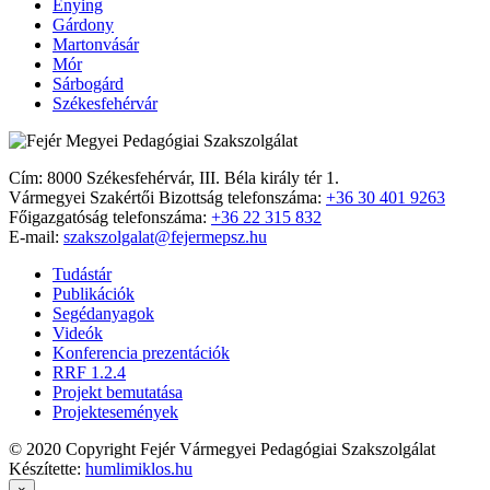
Enying
Gárdony
Martonvásár
Mór
Sárbogárd
Székesfehérvár
Cím: 8000 Székesfehérvár, III. Béla király tér 1.
Vármegyei Szakértői Bizottság telefonszáma:
+36 30 401 9263
Főigazgatóság telefonszáma:
+36 22 315 832
E-mail:
szakszolgalat@fejermepsz.hu
Tudástár
Publikációk
Segédanyagok
Videók
Konferencia prezentációk
RRF 1.2.4
Projekt bemutatása
Projektesemények
© 2020 Copyright Fejér Vármegyei Pedagógiai Szakszolgálat
Készítette:
humlimiklos.hu