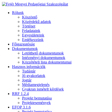
Rólunk
Köszöntő
Közérdekű adatok
Történet
Feladataink
Egyesületeink
Emlékezzünk
Főigazgatóság
Dokumentumok
Letölthető dokumentumok
Intézményi dokumentumok
Közzétételi lista dokumentumai
Hasznos információk
Tudástár
Jó gyakorlatok
Jogtár
Médiamegjelenés
Gyakran ismételt kérdések
RRF 1.2.4
Projekt bemutatása
Projektesemények
EFOP 3.1.6
Projekt bemutatása