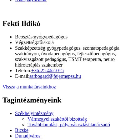
Fekti Ildikó
Beosztás:
gyógypedagógus
Végzettség:
főiskola
Szakképzettség:
gyógypedagógus, szomatopedagógia
szakirányon, óvodapedagógus, fejlesztőpedagógus,
szakvizsgázott pedagógus, TSMT terapeuta, neuro-
hidroterápiás szakember
Telefon:
+36-25-462-015
E-mail:
sarbogard@fejermepsz.hu
Vissza a munkatársainkhoz
Tagintézményeink
Székhelyintézmény
Vármegyei szakértői bizottság
Továbbtanulási, pályaválasztási tanácsadó
Bicske
Dunaújváros