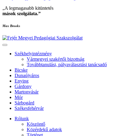
„A legmagasabb kitüntetés
mások szolgálata
.”
Max Brooks
Székhelyintézmény
Vármegyei szakértői bizottság
Továbbtanulási, pályaválasztási tanácsadó
Bicske
Dunaújváros
Enying
Gárdony
Martonvásár
Mór
Sárbogárd
Székesfehérvár
Rólunk
Köszöntő
Közérdekű adatok
Történet