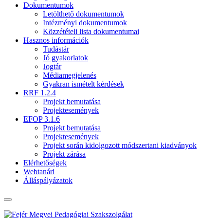
Dokumentumok
Letölthető dokumentumok
Intézményi dokumentumok
Közzétételi lista dokumentumai
Hasznos információk
Tudástár
Jó gyakorlatok
Jogtár
Médiamegjelenés
Gyakran ismételt kérdések
RRF 1.2.4
Projekt bemutatása
Projektesemények
EFOP 3.1.6
Projekt bemutatása
Projektesemények
Projekt során kidolgozott módszertani kiadványok
Projekt zárása
Elérhetőségek
Webtanári
Álláspályázatok