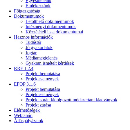
Egyesületeink
Emlékezzünk
Főigazgatóság
Dokumentumok
Letölthető dokumentumok
Intézményi dokumentumok
Közzétételi lista dokumentumai
Hasznos információk
Tudástár
Jó gyakorlatok
Jogtár
Médiamegjelenés
Gyakran ismételt kérdések
RRF 1.2.4
Projekt bemutatása
Projektesemények
EFOP 3.1.6
Projekt bemutatása
Projektesemények
Projekt során kidolgozott módszertani kiadványok
Projekt zárása
Elérhetőségek
Webtanári
Álláspályázatok