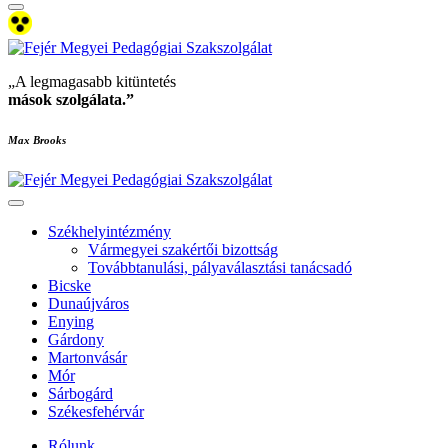
„A legmagasabb kitüntetés
mások szolgálata
.”
Max Brooks
Székhelyintézmény
Vármegyei szakértői bizottság
Továbbtanulási, pályaválasztási tanácsadó
Bicske
Dunaújváros
Enying
Gárdony
Martonvásár
Mór
Sárbogárd
Székesfehérvár
Rólunk