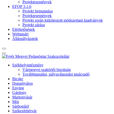
Projektesemények
EFOP 3.1.6
Projekt bemutatása
Projektesemények
Projekt során kidolgozott módszertani kiadványok
Projekt zárása
Elérhetőségek
Webtanári
Álláspályázatok
Székhelyintézmény
Vármegyei szakértői bizottság
Továbbtanulási, pályaválasztási tanácsadó
Bicske
Dunaújváros
Enying
Gárdony
Martonvásár
Mór
Sárbogárd
Székesfehérvár