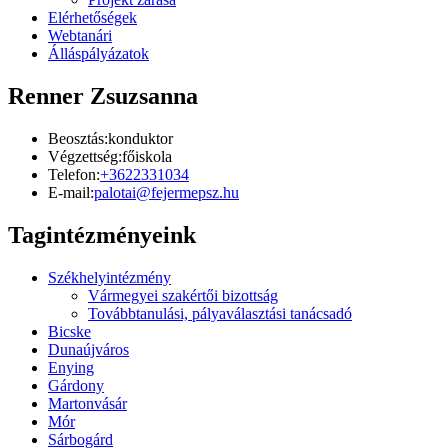
Elérhetőségek
Webtanári
Álláspályázatok
Renner Zsuzsanna
Beosztás:
konduktor
Végzettség:
főiskola
Telefon:
+3622331034
E-mail:
palotai@fejermepsz.hu
Tagintézményeink
Székhelyintézmény
Vármegyei szakértői bizottság
Továbbtanulási, pályaválasztási tanácsadó
Bicske
Dunaújváros
Enying
Gárdony
Martonvásár
Mór
Sárbogárd