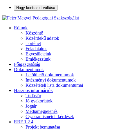
Nagy kontraszt váltása
Rólunk
Köszöntő
Közérdekű adatok
Történet
Feladataink
Egyesületeink
Emlékezzünk
Főigazgatóság
Dokumentumok
Letölthető dokumentumok
Intézményi dokumentumok
Közzétételi lista dokumentumai
Hasznos információk
Tudástár
Jó gyakorlatok
Jogtár
Médiamegjelenés
Gyakran ismételt kérdések
RRF 1.2.4
Projekt bemutatása