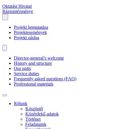
Oktatási Hivatal
Bázisintézménye
Projekt bemutatása
Projektesemények
Projekt zárása
Director-general’s welcome
History and structure
Our units
Service duties
Frequently asked questions (FAQ)
Professional materials
Rólunk
Köszöntő
Közérdekű adatok
Történet
Feladataink