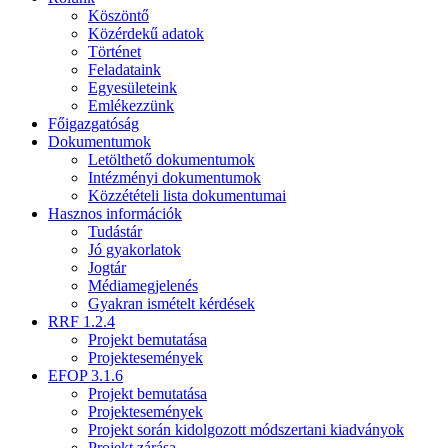
Köszöntő
Közérdekű adatok
Történet
Feladataink
Egyesületeink
Emlékezzünk
Főigazgatóság
Dokumentumok
Letölthető dokumentumok
Intézményi dokumentumok
Közzétételi lista dokumentumai
Hasznos információk
Tudástár
Jó gyakorlatok
Jogtár
Médiamegjelenés
Gyakran ismételt kérdések
RRF 1.2.4
Projekt bemutatása
Projektesemények
EFOP 3.1.6
Projekt bemutatása
Projektesemények
Projekt során kidolgozott módszertani kiadványok
Projekt zárása