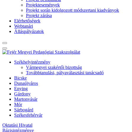
Projektesemények
Projekt során kidolgozott módszertani kiadványok
Projekt zárása
Elérhetőségek
Webtanári
Álláspályázatok
Székhelyintézmény
Vármegyei szakértői bizottság
Továbbtanulási, pályaválasztási tanácsadó
Bicske
Dunaújváros
Enying
Gárdony
Martonvásár
Mór
Sárbogárd
Székesfehérvár
Oktatási Hivatal
Bázisintézménye