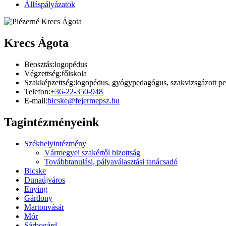
Álláspályázatok
Krecs Ágota
Beosztás:
logopédus
Végzettség:
főiskola
Szakképzettség:
logopédus, gyógypedagógus, szakvizsgázott p
Telefon:
+36-22-350-948
E-mail:
bicske@fejermepsz.hu
Tagintézményeink
Székhelyintézmény
Vármegyei szakértői bizottság
Továbbtanulási, pályaválasztási tanácsadó
Bicske
Dunaújváros
Enying
Gárdony
Martonvásár
Mór
Sárbogárd