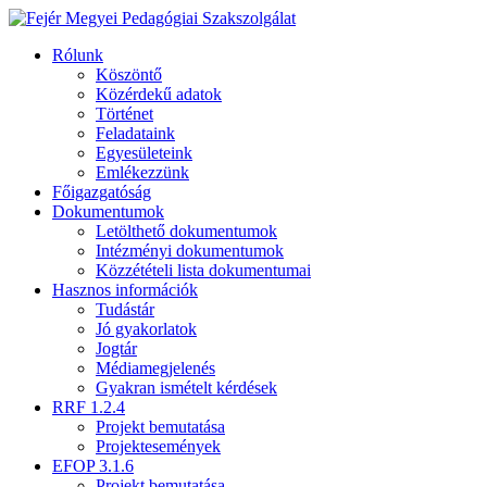
Rólunk
Köszöntő
Közérdekű adatok
Történet
Feladataink
Egyesületeink
Emlékezzünk
Főigazgatóság
Dokumentumok
Letölthető dokumentumok
Intézményi dokumentumok
Közzétételi lista dokumentumai
Hasznos információk
Tudástár
Jó gyakorlatok
Jogtár
Médiamegjelenés
Gyakran ismételt kérdések
RRF 1.2.4
Projekt bemutatása
Projektesemények
EFOP 3.1.6
Projekt bemutatása