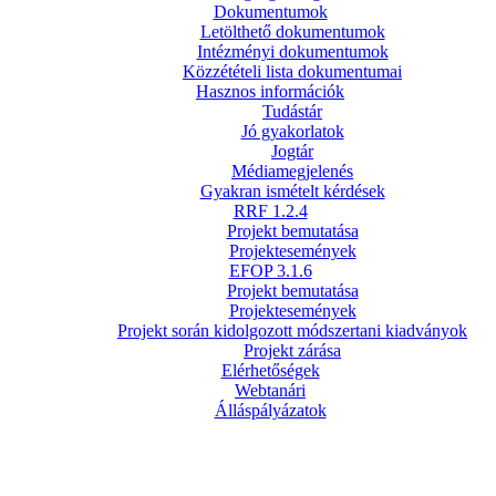
Dokumentumok
Letölthető dokumentumok
Intézményi dokumentumok
Közzétételi lista dokumentumai
Hasznos információk
Tudástár
Jó gyakorlatok
Jogtár
Médiamegjelenés
Gyakran ismételt kérdések
RRF 1.2.4
Projekt bemutatása
Projektesemények
EFOP 3.1.6
Projekt bemutatása
Projektesemények
Projekt során kidolgozott módszertani kiadványok
Projekt zárása
Elérhetőségek
Webtanári
Álláspályázatok