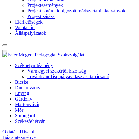
Projektesemények
Projekt során kidolgozott módszertani kiadványok
Projekt zárása
Elérhetőségek
Webtanári
Álláspályázatok
Székhelyintézmény
Vármegyei szakértői bizottság
Továbbtanulási, pályaválasztási tanácsadó
Bicske
Dunaújváros
Enying
Gárdony
Martonvásár
Mór
Sárbogárd
Székesfehérvár
Oktatási Hivatal
Bázisintézménye