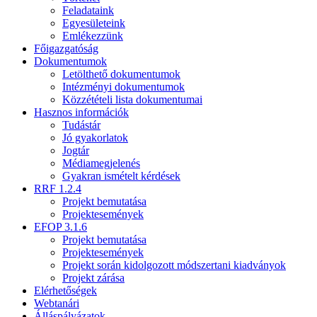
Feladataink
Egyesületeink
Emlékezzünk
Főigazgatóság
Dokumentumok
Letölthető dokumentumok
Intézményi dokumentumok
Közzétételi lista dokumentumai
Hasznos információk
Tudástár
Jó gyakorlatok
Jogtár
Médiamegjelenés
Gyakran ismételt kérdések
RRF 1.2.4
Projekt bemutatása
Projektesemények
EFOP 3.1.6
Projekt bemutatása
Projektesemények
Projekt során kidolgozott módszertani kiadványok
Projekt zárása
Elérhetőségek
Webtanári
Álláspályázatok