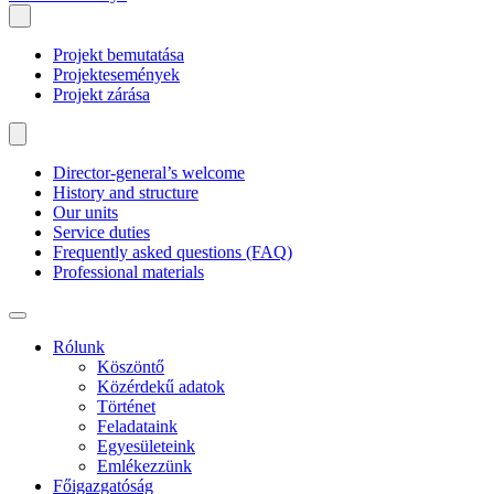
Projekt bemutatása
Projektesemények
Projekt zárása
Director-general’s welcome
History and structure
Our units
Service duties
Frequently asked questions (FAQ)
Professional materials
Rólunk
Köszöntő
Közérdekű adatok
Történet
Feladataink
Egyesületeink
Emlékezzünk
Főigazgatóság