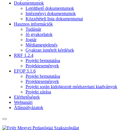
Dokumentumok
Letölthető dokumentumok
Intézményi dokumentumok
Közzétételi lista dokumentumai
Hasznos információk
Tudástár
Jó gyakorlatok
Jogtár
Médiamegjelenés
Gyakran ismételt kérdések
RRF 1.2.4
Projekt bemutatása
Projektesemények
EFOP 3.1.6
Projekt bemutatása
Projektesemények
Projekt során kidolgozott módszertani kiadványok
Projekt zárása
Elérhetőségek
Webtanári
Álláspályázatok