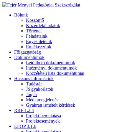
Rólunk
Köszöntő
Közérdekű adatok
Történet
Feladataink
Egyesületeink
Emlékezzünk
Főigazgatóság
Dokumentumok
Letölthető dokumentumok
Intézményi dokumentumok
Közzétételi lista dokumentumai
Hasznos információk
Tudástár
Jó gyakorlatok
Jogtár
Médiamegjelenés
Gyakran ismételt kérdések
RRF 1.2.4
Projekt bemutatása
Projektesemények
EFOP 3.1.6
Projekt bemutatása