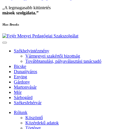
„A legmagasabb kitüntetés
mások szolgálata
.”
Max Brooks
Székhelyintézmény
Vármegyei szakértői bizottság
Továbbtanulási, pályaválasztási tanácsadó
Bicske
Dunaújváros
Enying
Gárdony
Martonvásár
Mór
Sárbogárd
Székesfehérvár
Rólunk
Köszöntő
Közérdekű adatok
Történet