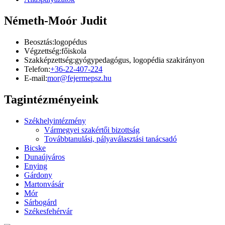
Németh-Moór Judit
Beosztás:
logopédus
Végzettség:
főiskola
Szakképzettség:
gyógypedagógus, logopédia szakirányon
Telefon:
+36-22-407-224
E-mail:
mor@fejermepsz.hu
Tagintézményeink
Székhelyintézmény
Vármegyei szakértői bizottság
Továbbtanulási, pályaválasztási tanácsadó
Bicske
Dunaújváros
Enying
Gárdony
Martonvásár
Mór
Sárbogárd
Székesfehérvár