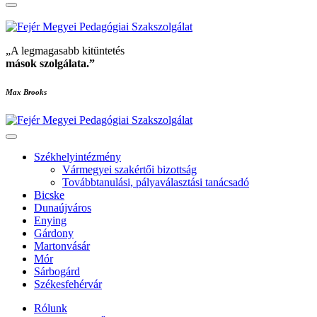
„A legmagasabb kitüntetés
mások szolgálata
.”
Max Brooks
Székhelyintézmény
Vármegyei szakértői bizottság
Továbbtanulási, pályaválasztási tanácsadó
Bicske
Dunaújváros
Enying
Gárdony
Martonvásár
Mór
Sárbogárd
Székesfehérvár
Rólunk