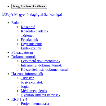
Nagy kontraszt váltása
Rólunk
Köszöntő
Közérdekű adatok
Történet
Feladataink
Egyesületeink
Emlékezzünk
Főigazgatóság
Dokumentumok
Letölthető dokumentumok
Intézményi dokumentumok
Közzétételi lista dokumentumai
Hasznos információk
Tudástár
Jó gyakorlatok
Jogtár
Médiamegjelenés
Gyakran ismételt kérdések
RRF 1.2.4
Projekt bemutatása