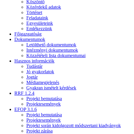
Köszöntő
Közérdekű adatok
Történet
Feladataink
Egyesületeink
Emlékezzünk
Főigazgatóság
Dokumentumok
Letölthető dokumentumok
Intézményi dokumentumok
Közzétételi lista dokumentumai
Hasznos információk
Tudástár
Jó gyakorlatok
Jogtár
Médiamegjelenés
Gyakran ismételt kérdések
RRF 1.2.4
Projekt bemutatása
Projektesemények
EFOP 3.1.6
Projekt bemutatása
Projektesemények
Projekt során kidolgozott módszertani kiadványok
Projekt zárása