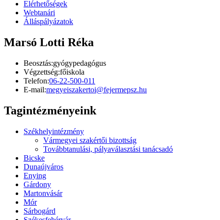
Elérhetőségek
Webtanári
Álláspályázatok
Marsó Lotti Réka
Beosztás:
gyógypedagógus
Végzettség:
főiskola
Telefon:
06-22-500-011
E-mail:
megyeiszakertoi@fejermepsz.hu
Tagintézményeink
Székhelyintézmény
Vármegyei szakértői bizottság
Továbbtanulási, pályaválasztási tanácsadó
Bicske
Dunaújváros
Enying
Gárdony
Martonvásár
Mór
Sárbogárd
Székesfehérvár