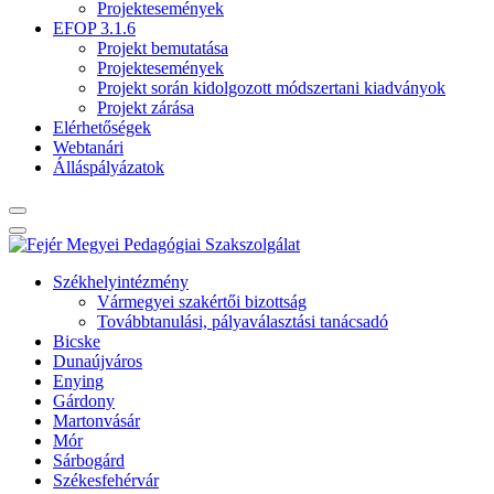
Projektesemények
EFOP 3.1.6
Projekt bemutatása
Projektesemények
Projekt során kidolgozott módszertani kiadványok
Projekt zárása
Elérhetőségek
Webtanári
Álláspályázatok
Székhelyintézmény
Vármegyei szakértői bizottság
Továbbtanulási, pályaválasztási tanácsadó
Bicske
Dunaújváros
Enying
Gárdony
Martonvásár
Mór
Sárbogárd
Székesfehérvár