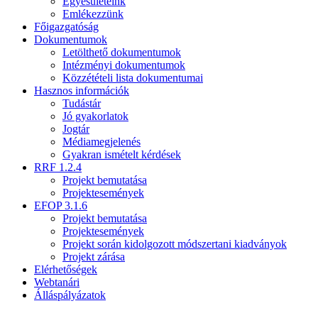
Egyesületeink
Emlékezzünk
Főigazgatóság
Dokumentumok
Letölthető dokumentumok
Intézményi dokumentumok
Közzétételi lista dokumentumai
Hasznos információk
Tudástár
Jó gyakorlatok
Jogtár
Médiamegjelenés
Gyakran ismételt kérdések
RRF 1.2.4
Projekt bemutatása
Projektesemények
EFOP 3.1.6
Projekt bemutatása
Projektesemények
Projekt során kidolgozott módszertani kiadványok
Projekt zárása
Elérhetőségek
Webtanári
Álláspályázatok