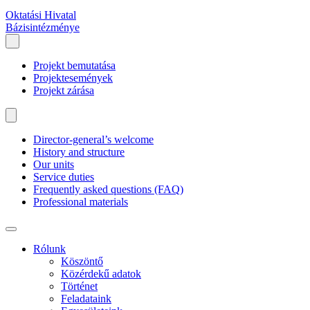
Oktatási Hivatal
Bázisintézménye
Projekt bemutatása
Projektesemények
Projekt zárása
Director-general’s welcome
History and structure
Our units
Service duties
Frequently asked questions (FAQ)
Professional materials
Rólunk
Köszöntő
Közérdekű adatok
Történet
Feladataink