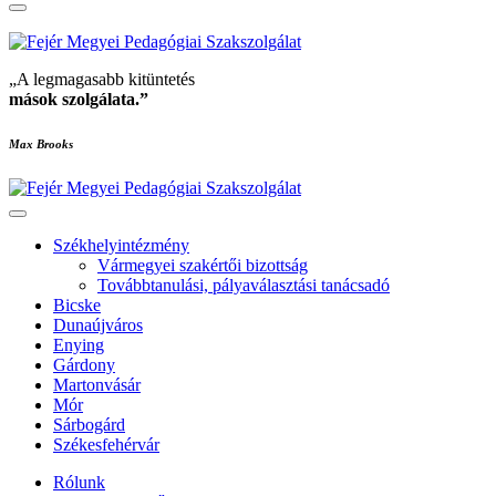
„A legmagasabb kitüntetés
mások szolgálata
.”
Max Brooks
Székhelyintézmény
Vármegyei szakértői bizottság
Továbbtanulási, pályaválasztási tanácsadó
Bicske
Dunaújváros
Enying
Gárdony
Martonvásár
Mór
Sárbogárd
Székesfehérvár
Rólunk