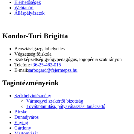
Elérhetőségek
Webtanári
Álláspályázatok
Kondor-Turi Brigitta
Beosztás:
igazgatóhelyettes
Végzettség:
főiskola
Szakképzettség:
gyógypedagógus, logopédia szakirányon
Telefon:
+36-25-462-015
E-mail:
sarbogard@fejermepsz.hu
Tagintézményeink
Székhelyintézmény
Vármegyei szakértői bizottság
Továbbtanulási, pályaválasztási tanácsadó
Bicske
Dunaújváros
Enying
Gárdony
Martonvásár