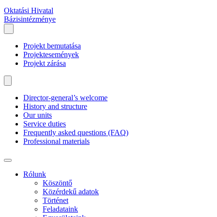
Oktatási Hivatal
Bázisintézménye
Projekt bemutatása
Projektesemények
Projekt zárása
Director-general’s welcome
History and structure
Our units
Service duties
Frequently asked questions (FAQ)
Professional materials
Rólunk
Köszöntő
Közérdekű adatok
Történet
Feladataink