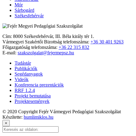
Mór
Sárbogárd
Székesfehérvár
Cím: 8000 Székesfehérvár, III. Béla király tér 1.
Vármegyei Szakértői Bizottság telefonszáma:
+36 30 401 9263
Főigazgatóság telefonszáma:
+36 22 315 832
E-mail:
szakszolgalat@fejermepsz.hu
Tudástár
Publikációk
Segédanyagok
Videók
Konferencia prezentációk
RRF 1.2.4
Projekt bemutatása
Projektesemények
© 2020 Copyright Fejér Vármegyei Pedagógiai Szakszolgálat
Készítette:
humlimiklos.hu
×