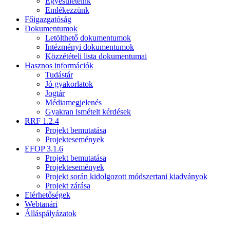
Egyesületeink
Emlékezzünk
Főigazgatóság
Dokumentumok
Letölthető dokumentumok
Intézményi dokumentumok
Közzétételi lista dokumentumai
Hasznos információk
Tudástár
Jó gyakorlatok
Jogtár
Médiamegjelenés
Gyakran ismételt kérdések
RRF 1.2.4
Projekt bemutatása
Projektesemények
EFOP 3.1.6
Projekt bemutatása
Projektesemények
Projekt során kidolgozott módszertani kiadványok
Projekt zárása
Elérhetőségek
Webtanári
Álláspályázatok