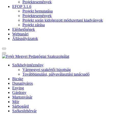
Projektesemények
EFOP 3.1.6
Projekt bemutatása
Projektesemények
Projekt során kidolgozott módszertani kiadványok
Projekt zárása
Elérhetőségek
Webtanári
Álláspályázatok
Székhelyintézmény
Vármegyei szakértői bizottság
Továbbtanulási, pályaválasztási tanácsadó
Bicske
Dunaújváros
Enying
Gárdony
Martonvásár
Mór
Sárbogárd
Székesfehérvár