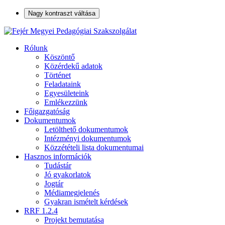
Nagy kontraszt váltása
Rólunk
Köszöntő
Közérdekű adatok
Történet
Feladataink
Egyesületeink
Emlékezzünk
Főigazgatóság
Dokumentumok
Letölthető dokumentumok
Intézményi dokumentumok
Közzétételi lista dokumentumai
Hasznos információk
Tudástár
Jó gyakorlatok
Jogtár
Médiamegjelenés
Gyakran ismételt kérdések
RRF 1.2.4
Projekt bemutatása