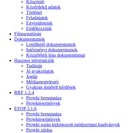
Köszöntő
Közérdekű adatok
Történet
Feladataink
Egyesületeink
Emlékezzünk
Főigazgatóság
Dokumentumok
Letölthető dokumentumok
Intézményi dokumentumok
Közzétételi lista dokumentumai
Hasznos információk
Tudástár
Jó gyakorlatok
Jogtár
Médiamegjelenés
Gyakran ismételt kérdések
RRF 1.2.4
Projekt bemutatása
Projektesemények
EFOP 3.1.6
Projekt bemutatása
Projektesemények
Projekt során kidolgozott módszertani kiadványok
Projekt zárása