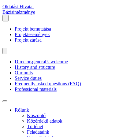
Oktatási Hivatal
Bázisintézménye
Projekt bemutatása
Projektesemények
Projekt zárása
Director-general’s welcome
History and structure
Our units
Service duties
Frequently asked questions (FAQ)
Professional materials
Rólunk
Köszöntő
Közérdekű adatok
Történet
Feladataink