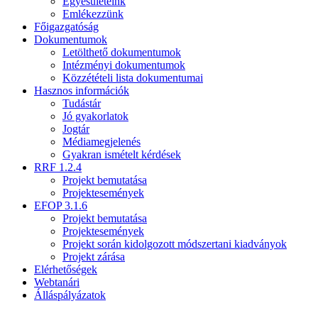
Egyesületeink
Emlékezzünk
Főigazgatóság
Dokumentumok
Letölthető dokumentumok
Intézményi dokumentumok
Közzétételi lista dokumentumai
Hasznos információk
Tudástár
Jó gyakorlatok
Jogtár
Médiamegjelenés
Gyakran ismételt kérdések
RRF 1.2.4
Projekt bemutatása
Projektesemények
EFOP 3.1.6
Projekt bemutatása
Projektesemények
Projekt során kidolgozott módszertani kiadványok
Projekt zárása
Elérhetőségek
Webtanári
Álláspályázatok