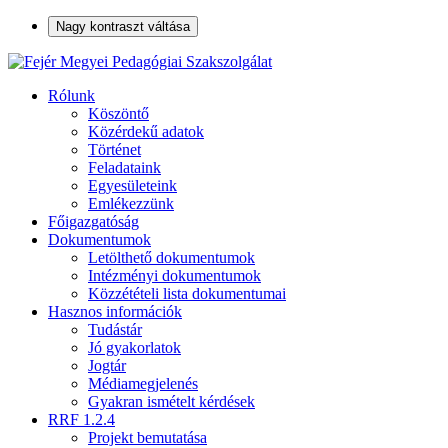
Nagy kontraszt váltása
Rólunk
Köszöntő
Közérdekű adatok
Történet
Feladataink
Egyesületeink
Emlékezzünk
Főigazgatóság
Dokumentumok
Letölthető dokumentumok
Intézményi dokumentumok
Közzétételi lista dokumentumai
Hasznos információk
Tudástár
Jó gyakorlatok
Jogtár
Médiamegjelenés
Gyakran ismételt kérdések
RRF 1.2.4
Projekt bemutatása