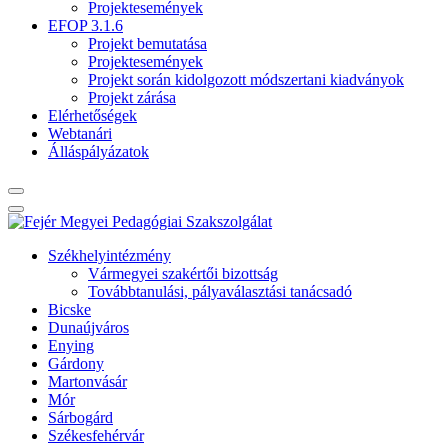
Projektesemények
EFOP 3.1.6
Projekt bemutatása
Projektesemények
Projekt során kidolgozott módszertani kiadványok
Projekt zárása
Elérhetőségek
Webtanári
Álláspályázatok
Székhelyintézmény
Vármegyei szakértői bizottság
Továbbtanulási, pályaválasztási tanácsadó
Bicske
Dunaújváros
Enying
Gárdony
Martonvásár
Mór
Sárbogárd
Székesfehérvár