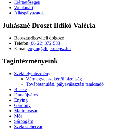
Elérhetőségek
Webtanári
Álláspályázatok
Juhászné Droszt Ildikó Valéria
Beosztás:
ügyviteli dolgozó
Telefon:
(06-22) 372-583
E-mail:
enying@fejermepsz.hu
Tagintézményeink
Székhelyintézmény
Vármegyei szakértői bizottság
Továbbtanulási, pályaválasztási tanácsadó
Bicske
Dunaújváros
Enying
Gárdony
Martonvásár
Mór
Sárbogárd
Székesfehérvár