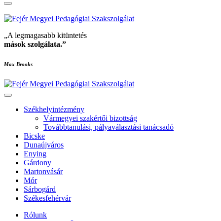
„A legmagasabb kitüntetés
mások szolgálata
.”
Max Brooks
Székhelyintézmény
Vármegyei szakértői bizottság
Továbbtanulási, pályaválasztási tanácsadó
Bicske
Dunaújváros
Enying
Gárdony
Martonvásár
Mór
Sárbogárd
Székesfehérvár
Rólunk