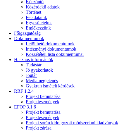
Köszöntő
Közérdekű adatok
Történet
Feladataink
Egyesületeink
Emlékezzünk
Főigazgatóság
Dokumentumok
Letölthető dokumentumok
Intézményi dokumentumok
Közzétételi lista dokumentumai
Hasznos információk
Tudástár
Jó gyakorlatok
Jogtár
Médiamegjelenés
Gyakran ismételt kérdések
RRF 1.2.4
Projekt bemutatása
Projektesemények
EFOP 3.1.6
Projekt bemutatása
Projektesemények
Projekt során kidolgozott módszertani kiadványok
Projekt zárása