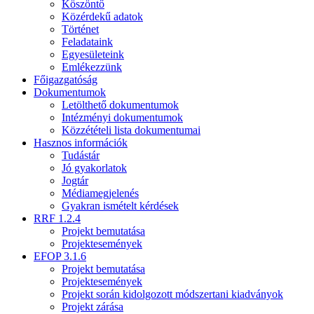
Köszöntő
Közérdekű adatok
Történet
Feladataink
Egyesületeink
Emlékezzünk
Főigazgatóság
Dokumentumok
Letölthető dokumentumok
Intézményi dokumentumok
Közzétételi lista dokumentumai
Hasznos információk
Tudástár
Jó gyakorlatok
Jogtár
Médiamegjelenés
Gyakran ismételt kérdések
RRF 1.2.4
Projekt bemutatása
Projektesemények
EFOP 3.1.6
Projekt bemutatása
Projektesemények
Projekt során kidolgozott módszertani kiadványok
Projekt zárása