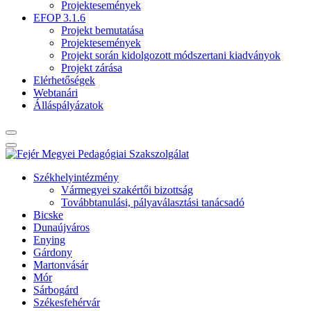
Projektesemények
EFOP 3.1.6
Projekt bemutatása
Projektesemények
Projekt során kidolgozott módszertani kiadványok
Projekt zárása
Elérhetőségek
Webtanári
Álláspályázatok
Székhelyintézmény
Vármegyei szakértői bizottság
Továbbtanulási, pályaválasztási tanácsadó
Bicske
Dunaújváros
Enying
Gárdony
Martonvásár
Mór
Sárbogárd
Székesfehérvár