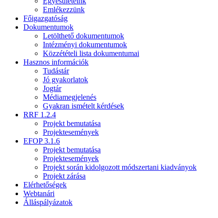
Egyesületeink
Emlékezzünk
Főigazgatóság
Dokumentumok
Letölthető dokumentumok
Intézményi dokumentumok
Közzétételi lista dokumentumai
Hasznos információk
Tudástár
Jó gyakorlatok
Jogtár
Médiamegjelenés
Gyakran ismételt kérdések
RRF 1.2.4
Projekt bemutatása
Projektesemények
EFOP 3.1.6
Projekt bemutatása
Projektesemények
Projekt során kidolgozott módszertani kiadványok
Projekt zárása
Elérhetőségek
Webtanári
Álláspályázatok