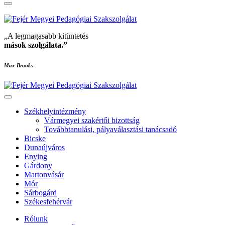
„A legmagasabb kitüntetés
mások szolgálata
.”
Max Brooks
Székhelyintézmény
Vármegyei szakértői bizottság
Továbbtanulási, pályaválasztási tanácsadó
Bicske
Dunaújváros
Enying
Gárdony
Martonvásár
Mór
Sárbogárd
Székesfehérvár
Rólunk