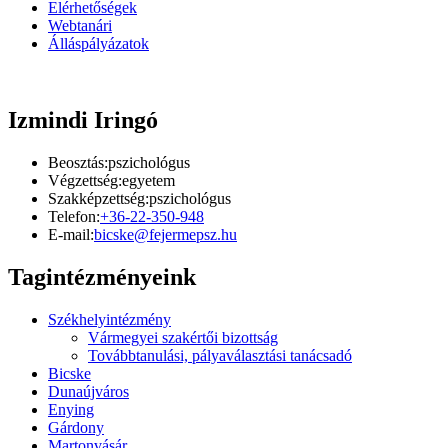
Elérhetőségek
Webtanári
Álláspályázatok
Izmindi Iringó
Beosztás:
pszichológus
Végzettség:
egyetem
Szakképzettség:
pszichológus
Telefon:
+36-22-350-948
E-mail:
bicske@fejermepsz.hu
Tagintézményeink
Székhelyintézmény
Vármegyei szakértői bizottság
Továbbtanulási, pályaválasztási tanácsadó
Bicske
Dunaújváros
Enying
Gárdony
Martonvásár