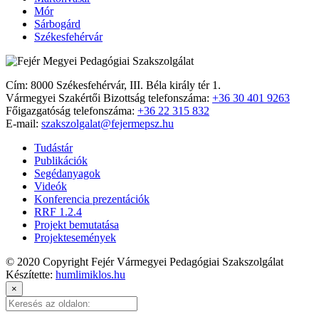
Mór
Sárbogárd
Székesfehérvár
Cím: 8000 Székesfehérvár, III. Béla király tér 1.
Vármegyei Szakértői Bizottság telefonszáma:
+36 30 401 9263
Főigazgatóság telefonszáma:
+36 22 315 832
E-mail:
szakszolgalat@fejermepsz.hu
Tudástár
Publikációk
Segédanyagok
Videók
Konferencia prezentációk
RRF 1.2.4
Projekt bemutatása
Projektesemények
© 2020 Copyright Fejér Vármegyei Pedagógiai Szakszolgálat
Készítette:
humlimiklos.hu
×