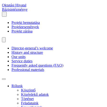
Oktatási Hivatal
Bázisintézménye
Projekt bemutatása
Projektesemények
Projekt zárása
Director-general’s welcome
History and structure
Our units
Service duties
Frequently asked questions (FAQ)
Professional materials
Rólunk
Köszöntő
Közérdekű adatok
Történet
Feladataink