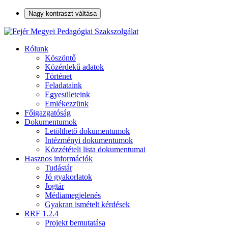
Nagy kontraszt váltása
Rólunk
Köszöntő
Közérdekű adatok
Történet
Feladataink
Egyesületeink
Emlékezzünk
Főigazgatóság
Dokumentumok
Letölthető dokumentumok
Intézményi dokumentumok
Közzétételi lista dokumentumai
Hasznos információk
Tudástár
Jó gyakorlatok
Jogtár
Médiamegjelenés
Gyakran ismételt kérdések
RRF 1.2.4
Projekt bemutatása