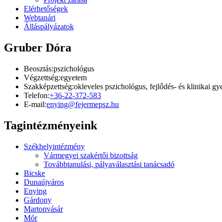
Elérhetőségek
Webtanári
Álláspályázatok
Gruber Dóra
Beosztás:
pszichológus
Végzettség:
egyetem
Szakképzettség:
okleveles pszichológus, fejlődés- és klinikai 
Telefon:
+36-22-372-583
E-mail:
enying@fejermepsz.hu
Tagintézményeink
Székhelyintézmény
Vármegyei szakértői bizottság
Továbbtanulási, pályaválasztási tanácsadó
Bicske
Dunaújváros
Enying
Gárdony
Martonvásár
Mór