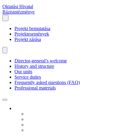
Oktatási Hivatal
Bázisintézménye
Projekt bemutatása
Projektesemények
Projekt zárása
Director-general’s welcome
History and structure
Our units
Service duties
Frequently asked questions (FAQ)
Professional materials