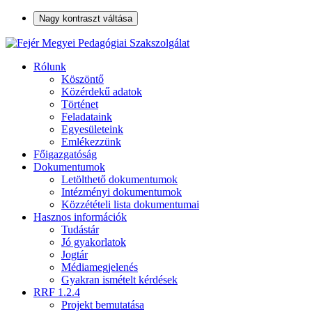
Nagy kontraszt váltása
Rólunk
Köszöntő
Közérdekű adatok
Történet
Feladataink
Egyesületeink
Emlékezzünk
Főigazgatóság
Dokumentumok
Letölthető dokumentumok
Intézményi dokumentumok
Közzétételi lista dokumentumai
Hasznos információk
Tudástár
Jó gyakorlatok
Jogtár
Médiamegjelenés
Gyakran ismételt kérdések
RRF 1.2.4
Projekt bemutatása