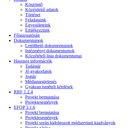
Köszöntő
Közérdekű adatok
Történet
Feladataink
Egyesületeink
Emlékezzünk
Főigazgatóság
Dokumentumok
Letölthető dokumentumok
Intézményi dokumentumok
Közzétételi lista dokumentumai
Hasznos információk
Tudástár
Jó gyakorlatok
Jogtár
Médiamegjelenés
Gyakran ismételt kérdések
RRF 1.2.4
Projekt bemutatása
Projektesemények
EFOP 3.1.6
Projekt bemutatása
Projektesemények
Projekt során kidolgozott módszertani kiadványok
Projekt zárása