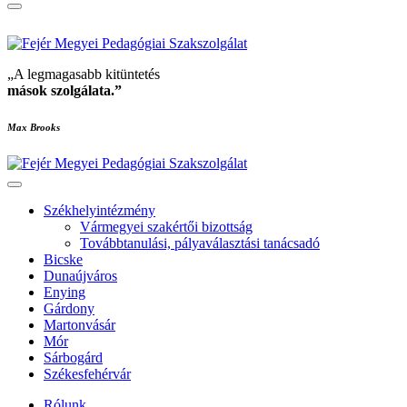
„A legmagasabb kitüntetés
mások szolgálata
.”
Max Brooks
Székhelyintézmény
Vármegyei szakértői bizottság
Továbbtanulási, pályaválasztási tanácsadó
Bicske
Dunaújváros
Enying
Gárdony
Martonvásár
Mór
Sárbogárd
Székesfehérvár
Rólunk