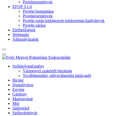
Projektesemények
EFOP 3.1.6
Projekt bemutatása
Projektesemények
Projekt során kidolgozott módszertani kiadványok
Projekt zárása
Elérhetőségek
Webtanári
Álláspályázatok
Székhelyintézmény
Vármegyei szakértői bizottság
Továbbtanulási, pályaválasztási tanácsadó
Bicske
Dunaújváros
Enying
Gárdony
Martonvásár
Mór
Sárbogárd
Székesfehérvár