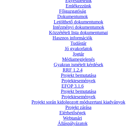
Egyesületeink
Emlékezzünk
Főigazgatóság
Dokumentumok
Letölthető dokumentumok
Intézményi dokumentumok
Közzétételi lista dokumentumai
Hasznos információk
Tudástár
Jó gyakorlatok
Jogtár
Médiamegjelenés
Gyakran ismételt kérdések
RRF 1.2.4
Projekt bemutatása
Projektesemények
EFOP 3.1.6
Projekt bemutatása
Projektesemények
Projekt során kidolgozott módszertani kiadványok
Projekt zárása
Elérhetőségek
Webtanári
Álláspályázatok