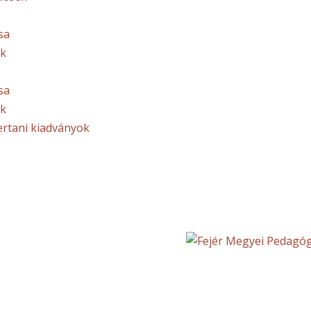
sa
ek
sa
ek
ertani kiadványok