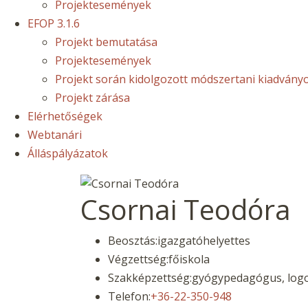
Projektesemények
EFOP 3.1.6
Projekt bemutatása
Projektesemények
Projekt során kidolgozott módszertani kiadvány
Projekt zárása
Elérhetőségek
Webtanári
Álláspályázatok
Csornai Teodóra
Beosztás:
igazgatóhelyettes
Végzettség:
főiskola
Szakképzettség:
gyógypedagógus, logo
Telefon:
+36-22-350-948