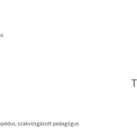
ok
T
pédus, szakvizsgázott pedagógus