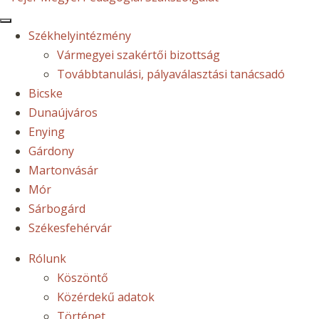
Székhelyintézmény
Vármegyei szakértői bizottság
Továbbtanulási, pályaválasztási tanácsadó
Bicske
Dunaújváros
Enying
Gárdony
Martonvásár
Mór
Sárbogárd
Székesfehérvár
Rólunk
Köszöntő
Közérdekű adatok
Történet