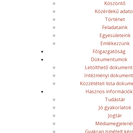
Köszöntő
Közérdekű adato
Történet
Feladataink
Egyesületeink
Emlékezzünk
Főigazgatóság
Dokumentumok
Letölthető dokumen
Intézményi dokumen
Közzétételi lista doku
Hasznos információk
Tudástár
Jó gyakorlatok
Jogtár
Médiamegjelené
Gyakran ismételt kér