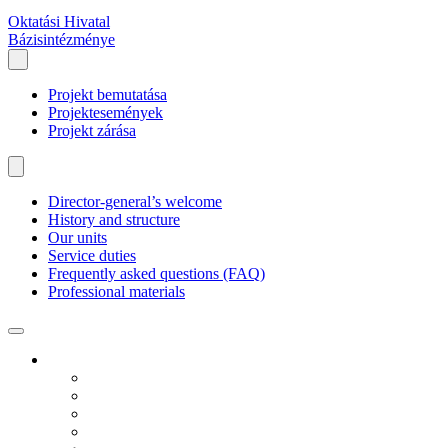
Oktatási Hivatal
Bázisintézménye
Projekt bemutatása
Projektesemények
Projekt zárása
Director-general’s welcome
History and structure
Our units
Service duties
Frequently asked questions (FAQ)
Professional materials