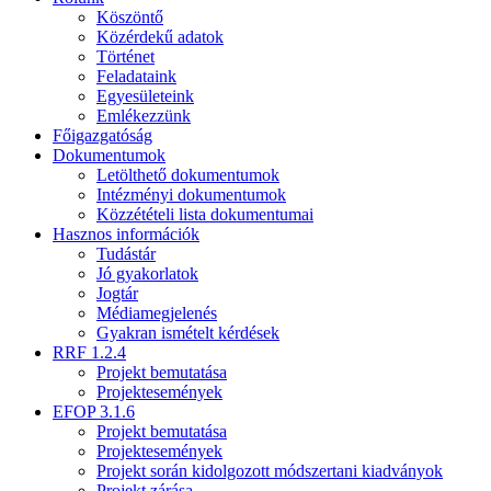
Köszöntő
Közérdekű adatok
Történet
Feladataink
Egyesületeink
Emlékezzünk
Főigazgatóság
Dokumentumok
Letölthető dokumentumok
Intézményi dokumentumok
Közzétételi lista dokumentumai
Hasznos információk
Tudástár
Jó gyakorlatok
Jogtár
Médiamegjelenés
Gyakran ismételt kérdések
RRF 1.2.4
Projekt bemutatása
Projektesemények
EFOP 3.1.6
Projekt bemutatása
Projektesemények
Projekt során kidolgozott módszertani kiadványok
Projekt zárása