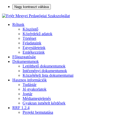
Nagy kontraszt váltása
Rólunk
Köszöntő
Közérdekű adatok
Történet
Feladataink
Egyesületeink
Emlékezzünk
Főigazgatóság
Dokumentumok
Letölthető dokumentumok
Intézményi dokumentumok
Közzétételi lista dokumentumai
Hasznos információk
Tudástár
Jó gyakorlatok
Jogtár
Médiamegjelenés
Gyakran ismételt kérdések
RRF 1.2.4
Projekt bemutatása