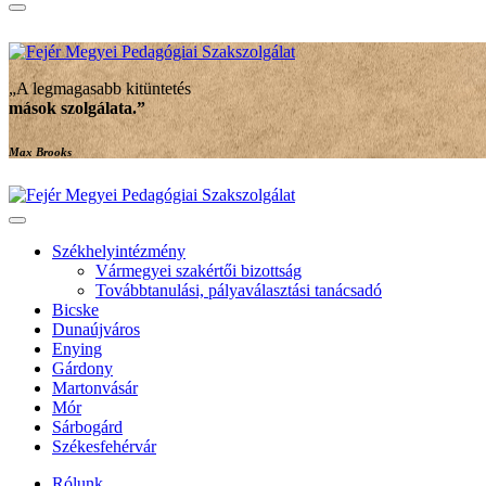
„A legmagasabb kitüntetés
mások szolgálata
.”
Max Brooks
Székhelyintézmény
Vármegyei szakértői bizottság
Továbbtanulási, pályaválasztási tanácsadó
Bicske
Dunaújváros
Enying
Gárdony
Martonvásár
Mór
Sárbogárd
Székesfehérvár
Rólunk