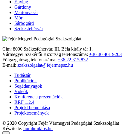
Enying
Gárdony
Martonvásár
Mór
Sárbogárd
Székesfehérvár
Cím: 8000 Székesfehérvár, III. Béla király tér 1.
Vármegyei Szakértői Bizottság telefonszáma:
+36 30 401 9263
Főigazgatóság telefonszáma:
+36 22 315 832
E-mail:
szakszolgalat@fejermepsz.hu
Tudástár
Publikációk
Segédanyagok
Videók
Konferencia prezentációk
RRF 1.2.4
Projekt bemutatása
Projektesemények
© 2020 Copyright Fejér Vármegyei Pedagógiai Szakszolgálat
Készítette:
humlimiklos.hu