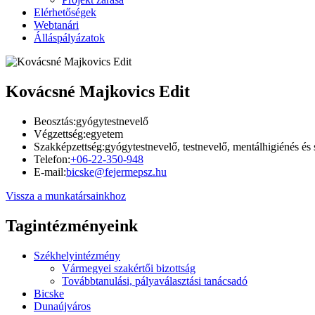
Elérhetőségek
Webtanári
Álláspályázatok
Kovácsné Majkovics Edit
Beosztás:
gyógytestnevelő
Végzettség:
egyetem
Szakképzettség:
gyógytestnevelő, testnevelő, mentálhigiénés és
Telefon:
+06-22-350-948
E-mail:
bicske@fejermepsz.hu
Vissza a munkatársainkhoz
Tagintézményeink
Székhelyintézmény
Vármegyei szakértői bizottság
Továbbtanulási, pályaválasztási tanácsadó
Bicske
Dunaújváros