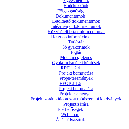
Egyesületeink
Emlékezzünk
Főigazgatóság
Dokumentumok
Letölthető dokumentumok
Intézményi dokumentumok
Közzétételi lista dokumentumai
Hasznos információk
Tudástár
Jó gyakorlatok
Jogtár
Médiamegjelenés
Gyakran ismételt kérdések
RRF 1.2.4
Projekt bemutatása
Projektesemények
EFOP 3.1.6
Projekt bemutatása
Projektesemények
Projekt során kidolgozott módszertani kiadványok
Projekt zárása
Elérhetőségek
Webtanári
Álláspályázatok