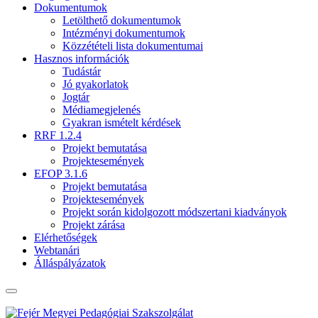
Dokumentumok
Letölthető dokumentumok
Intézményi dokumentumok
Közzétételi lista dokumentumai
Hasznos információk
Tudástár
Jó gyakorlatok
Jogtár
Médiamegjelenés
Gyakran ismételt kérdések
RRF 1.2.4
Projekt bemutatása
Projektesemények
EFOP 3.1.6
Projekt bemutatása
Projektesemények
Projekt során kidolgozott módszertani kiadványok
Projekt zárása
Elérhetőségek
Webtanári
Álláspályázatok