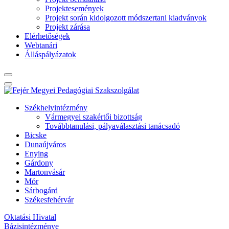
Projektesemények
Projekt során kidolgozott módszertani kiadványok
Projekt zárása
Elérhetőségek
Webtanári
Álláspályázatok
Székhelyintézmény
Vármegyei szakértői bizottság
Továbbtanulási, pályaválasztási tanácsadó
Bicske
Dunaújváros
Enying
Gárdony
Martonvásár
Mór
Sárbogárd
Székesfehérvár
Oktatási Hivatal
Bázisintézménye