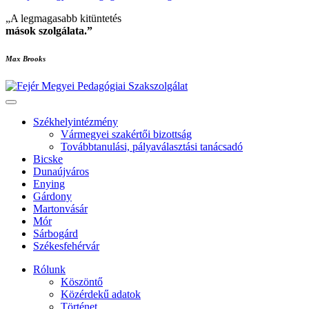
„A legmagasabb kitüntetés
mások szolgálata
.”
Max Brooks
Székhelyintézmény
Vármegyei szakértői bizottság
Továbbtanulási, pályaválasztási tanácsadó
Bicske
Dunaújváros
Enying
Gárdony
Martonvásár
Mór
Sárbogárd
Székesfehérvár
Rólunk
Köszöntő
Közérdekű adatok
Történet