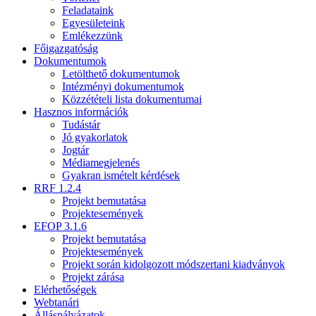
Feladataink
Egyesületeink
Emlékezzünk
Főigazgatóság
Dokumentumok
Letölthető dokumentumok
Intézményi dokumentumok
Közzétételi lista dokumentumai
Hasznos információk
Tudástár
Jó gyakorlatok
Jogtár
Médiamegjelenés
Gyakran ismételt kérdések
RRF 1.2.4
Projekt bemutatása
Projektesemények
EFOP 3.1.6
Projekt bemutatása
Projektesemények
Projekt során kidolgozott módszertani kiadványok
Projekt zárása
Elérhetőségek
Webtanári
Álláspályázatok