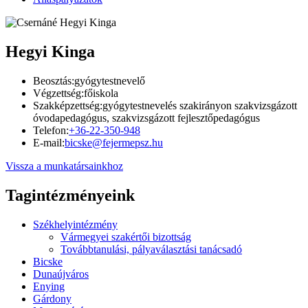
Hegyi Kinga
Beosztás:
gyógytestnevelő
Végzettség:
főiskola
Szakképzettség:
gyógytestnevelés szakirányon szakvizsgázott
óvodapedagógus, szakvizsgázott fejlesztőpedagógus
Telefon:
+36-22-350-948
E-mail:
bicske@fejermepsz.hu
Vissza a munkatársainkhoz
Tagintézményeink
Székhelyintézmény
Vármegyei szakértői bizottság
Továbbtanulási, pályaválasztási tanácsadó
Bicske
Dunaújváros
Enying
Gárdony