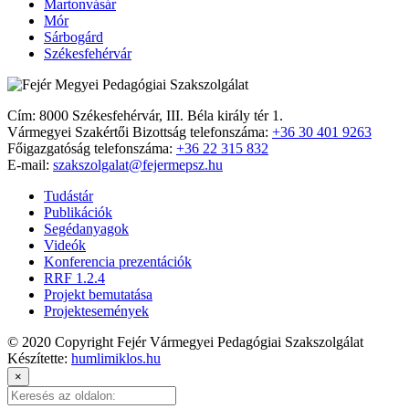
Martonvásár
Mór
Sárbogárd
Székesfehérvár
Cím: 8000 Székesfehérvár, III. Béla király tér 1.
Vármegyei Szakértői Bizottság telefonszáma:
+36 30 401 9263
Főigazgatóság telefonszáma:
+36 22 315 832
E-mail:
szakszolgalat@fejermepsz.hu
Tudástár
Publikációk
Segédanyagok
Videók
Konferencia prezentációk
RRF 1.2.4
Projekt bemutatása
Projektesemények
© 2020 Copyright Fejér Vármegyei Pedagógiai Szakszolgálat
Készítette:
humlimiklos.hu
×