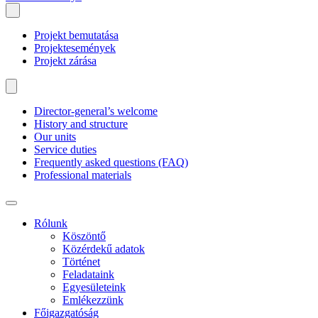
Projekt bemutatása
Projektesemények
Projekt zárása
Director-general’s welcome
History and structure
Our units
Service duties
Frequently asked questions (FAQ)
Professional materials
Rólunk
Köszöntő
Közérdekű adatok
Történet
Feladataink
Egyesületeink
Emlékezzünk
Főigazgatóság