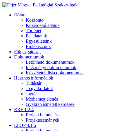
Rólunk
Köszöntő
Közérdekű adatok
Történet
Feladataink
Egyesületeink
Emlékezzünk
Főigazgatóság
Dokumentumok
Letölthető dokumentumok
Intézményi dokumentumok
Közzétételi lista dokumentumai
Hasznos információk
Tudástár
Jó gyakorlatok
Jogtár
Médiamegjelenés
Gyakran ismételt kérdések
RRF 1.2.4
Projekt bemutatása
Projektesemények
EFOP 3.1.6
Projekt bemutatása