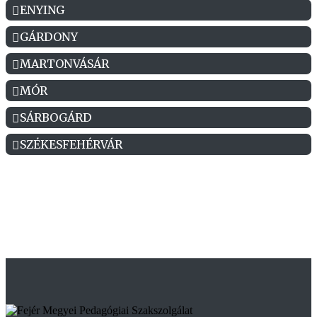
ENYING
GÁRDONY
MARTONVÁSÁR
MÓR
SÁRBOGÁRD
SZÉKESFEHÉRVÁR