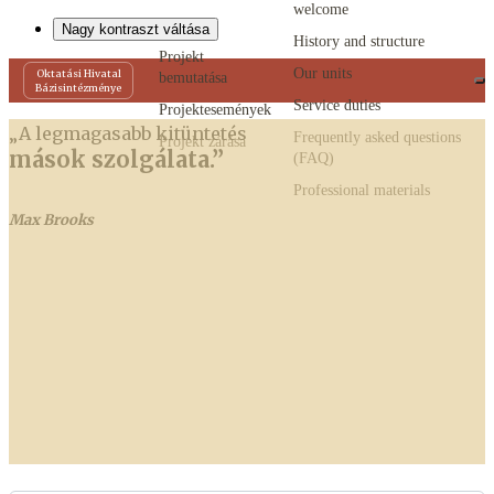
welcome
Nagy kontraszt váltása
History and structure
Projekt
Our units
Oktatási Hivatal
bemutatása
Bázisintézménye
Service duties
Projektesemények
„A legmagasabb kitüntetés
Frequently asked questions
Projekt zárása
mások szolgálata
.”
(FAQ)
Professional materials
Max Brooks