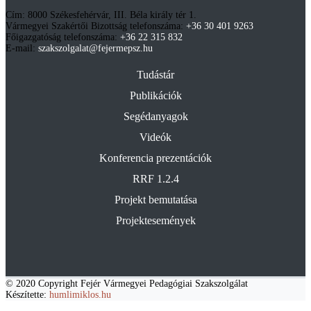
Cím: 8000 Székesfehérvár, III. Béla király tér 1.
Vármegyei Szakértői Bizottság telefonszáma:
+36 30 401 9263
Főigazgatóság telefonszáma:
+36 22 315 832
E-mail:
szakszolgalat@fejermepsz.hu
Tudástár
Publikációk
Segédanyagok
Videók
Konferencia prezentációk
RRF 1.2.4
Projekt bemutatása
Projektesemények
© 2020 Copyright Fejér Vármegyei Pedagógiai Szakszolgálat
Készítette:
humlimiklos.hu