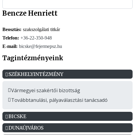
Bencze Henriett
Beosztás:
szakszolgálati titkár
Telefon:
+36-22-350-948
E-mail:
bicske@fejermepsz.hu
Tagintézményeink
SZÉKHELYINTÉZMÉNY
Vármegyei szakértői bizottság
Továbbtanulási, pályaválasztási tanácsadó
BICSKE
DUNAÚJVÁROS