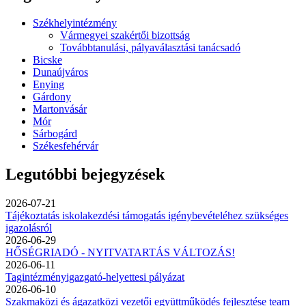
Székhelyintézmény
Vármegyei szakértői bizottság
Továbbtanulási, pályaválasztási tanácsadó
Bicske
Dunaújváros
Enying
Gárdony
Martonvásár
Mór
Sárbogárd
Székesfehérvár
Legutóbbi bejegyzések
2026-07-21
Tájékoztatás iskolakezdési támogatás igénybevételéhez szükséges
igazolásról
2026-06-29
HŐSÉGRIADÓ - NYITVATARTÁS VÁLTOZÁS!
2026-06-11
Tagintézményigazgató-helyettesi pályázat
2026-06-10
Szakmaközi és ágazatközi vezetői együttműködés fejlesztése team