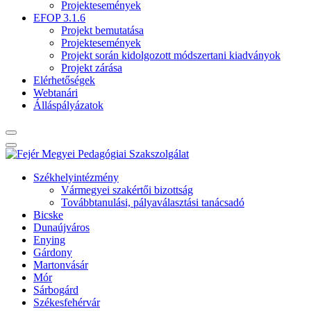
Projektesemények
EFOP 3.1.6
Projekt bemutatása
Projektesemények
Projekt során kidolgozott módszertani kiadványok
Projekt zárása
Elérhetőségek
Webtanári
Álláspályázatok
Székhelyintézmény
Vármegyei szakértői bizottság
Továbbtanulási, pályaválasztási tanácsadó
Bicske
Dunaújváros
Enying
Gárdony
Martonvásár
Mór
Sárbogárd
Székesfehérvár