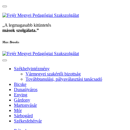
„A legmagasabb kitüntetés
mások szolgálata
.”
Max Brooks
Székhelyintézmény
Vármegyei szakértői bizottság
Továbbtanulási, pályaválasztási tanácsadó
Bicske
Dunaújváros
Enying
Gárdony
Martonvásár
Mór
Sárbogárd
Székesfehérvár