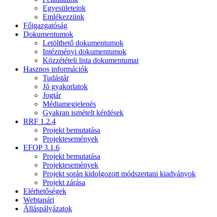
Egyesületeink
Emlékezzünk
Főigazgatóság
Dokumentumok
Letölthető dokumentumok
Intézményi dokumentumok
Közzétételi lista dokumentumai
Hasznos információk
Tudástár
Jó gyakorlatok
Jogtár
Médiamegjelenés
Gyakran ismételt kérdések
RRF 1.2.4
Projekt bemutatása
Projektesemények
EFOP 3.1.6
Projekt bemutatása
Projektesemények
Projekt során kidolgozott módszertani kiadványok
Projekt zárása
Elérhetőségek
Webtanári
Álláspályázatok