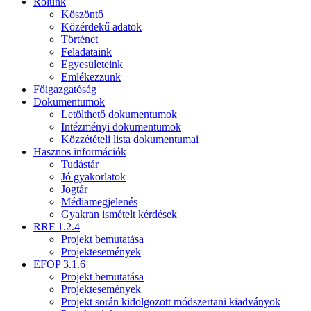
Rólunk
Köszöntő
Közérdekű adatok
Történet
Feladataink
Egyesületeink
Emlékezzünk
Főigazgatóság
Dokumentumok
Letölthető dokumentumok
Intézményi dokumentumok
Közzétételi lista dokumentumai
Hasznos információk
Tudástár
Jó gyakorlatok
Jogtár
Médiamegjelenés
Gyakran ismételt kérdések
RRF 1.2.4
Projekt bemutatása
Projektesemények
EFOP 3.1.6
Projekt bemutatása
Projektesemények
Projekt során kidolgozott módszertani kiadványok