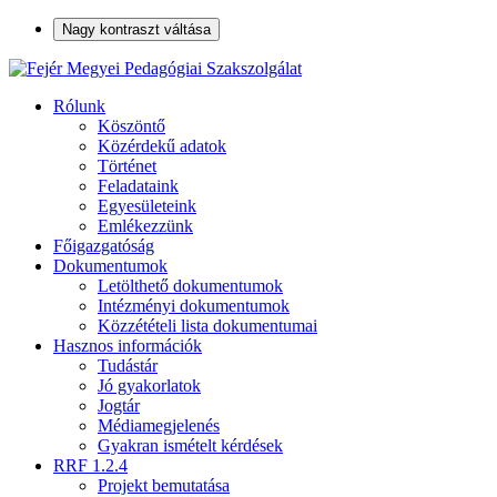
Nagy kontraszt váltása
Rólunk
Köszöntő
Közérdekű adatok
Történet
Feladataink
Egyesületeink
Emlékezzünk
Főigazgatóság
Dokumentumok
Letölthető dokumentumok
Intézményi dokumentumok
Közzétételi lista dokumentumai
Hasznos információk
Tudástár
Jó gyakorlatok
Jogtár
Médiamegjelenés
Gyakran ismételt kérdések
RRF 1.2.4
Projekt bemutatása