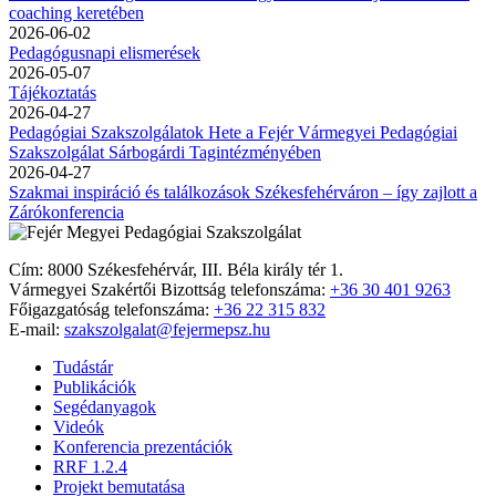
coaching keretében
2026-06-02
Pedagógusnapi elismerések
2026-05-07
Tájékoztatás
2026-04-27
Pedagógiai Szakszolgálatok Hete a Fejér Vármegyei Pedagógiai
Szakszolgálat Sárbogárdi Tagintézményében
2026-04-27
Szakmai inspiráció és találkozások Székesfehérváron – így zajlott a
Zárókonferencia
Cím: 8000 Székesfehérvár, III. Béla király tér 1.
Vármegyei Szakértői Bizottság telefonszáma:
+36 30 401 9263
Főigazgatóság telefonszáma:
+36 22 315 832
E-mail:
szakszolgalat@fejermepsz.hu
Tudástár
Publikációk
Segédanyagok
Videók
Konferencia prezentációk
RRF 1.2.4
Projekt bemutatása