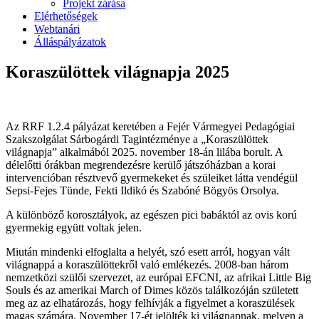
Projekt zárása
Elérhetőségek
Webtanári
Álláspályázatok
Koraszülöttek világnapja 2025
Az RRF 1.2.4 pályázat keretében a Fejér Vármegyei Pedagógiai
Szakszolgálat Sárbogárdi Tagintézménye a „Koraszülöttek
világnapja” alkalmából 2025. november 18-án lilába borult. A
délelőtti órákban megrendezésre kerülő játszóházban a korai
intervencióban résztvevő gyermekeket és szüleiket látta vendégül
Sepsi-Fejes Tünde, Fekti Ildikó és Szabóné Bögyös Orsolya.
A különböző korosztályok, az egészen pici babáktól az ovis korú
gyermekig együtt voltak jelen.
Miután mindenki elfoglalta a helyét, szó esett arról, hogyan vált
világnappá a koraszülöttekről való emlékezés. 2008-ban három
nemzetközi szülői szervezet, az európai EFCNI, az afrikai Little Big
Souls és az amerikai March of Dimes közös találkozóján született
meg az az elhatározás, hogy felhívják a figyelmet a koraszülések
magas számára. November 17-ét jelölték ki világnapnak, melyen a