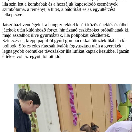
lila szín lett a korababák és a hozzájuk kapcsolódó események
szimbóluma, a reményt, a hitet, a bátorítást és az együttérzést
jelképezve.
Játszóházi vendégeink a hangszerekkel kísért közös éneklés és ölbeli
játékok után különböző forgó, hintáztató eszközöket próbálhattak ki,
majd asztalhoz ülve gyurmáztak, lila polipokat készítettek.
Színezéssel, krepp papírból gyúrt gombócokkal öltöztek lilába a kis
polipok. Sós és édes rágcsálnivalók fogyasztása után a gyerekek
legnagyobb örömükre távozáskor lila lufikat kaptak kezükbe. Igazán
értékes volt az együtt töltött idő.