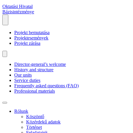
Oktatási Hivatal
Bázisintézménye
Projekt bemutatása
Projektesemények
Projekt zárása
Director-general’s welcome
History and structure
Our units
Service duties
Frequently asked questions (FAQ)
Professional materials
Rólunk
Köszöntő
Közérdekű adatok
Történet
Feladataink