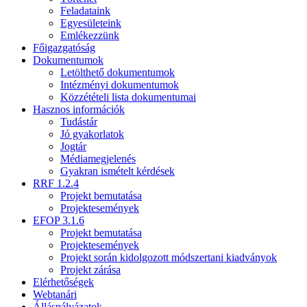
Feladataink
Egyesületeink
Emlékezzünk
Főigazgatóság
Dokumentumok
Letölthető dokumentumok
Intézményi dokumentumok
Közzétételi lista dokumentumai
Hasznos információk
Tudástár
Jó gyakorlatok
Jogtár
Médiamegjelenés
Gyakran ismételt kérdések
RRF 1.2.4
Projekt bemutatása
Projektesemények
EFOP 3.1.6
Projekt bemutatása
Projektesemények
Projekt során kidolgozott módszertani kiadványok
Projekt zárása
Elérhetőségek
Webtanári
Álláspályázatok