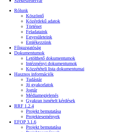
Székesfehérvár
Rólunk
Köszöntő
Közérdekű adatok
Történet
Feladataink
Egyesületeink
Emlékezzünk
Főigazgatóság
Dokumentumok
Letölthető dokumentumok
Intézményi dokumentumok
Közzétételi lista dokumentumai
Hasznos információk
Tudástár
Jó gyakorlatok
Jogtár
Médiamegjelenés
Gyakran ismételt kérdések
RRF 1.2.4
Projekt bemutatása
Projektesemények
EFOP 3.1.6
Projekt bemutatása