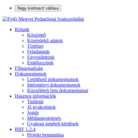
Nagy kontraszt váltása
Rólunk
Köszöntő
Közérdekű adatok
Történet
Feladataink
Egyesületeink
Emlékezzünk
Főigazgatóság
Dokumentumok
Letölthető dokumentumok
Intézményi dokumentumok
Közzétételi lista dokumentumai
Hasznos információk
Tudástár
Jó gyakorlatok
Jogtár
Médiamegjelenés
Gyakran ismételt kérdések
RRF 1.2.4
Projekt bemutatása