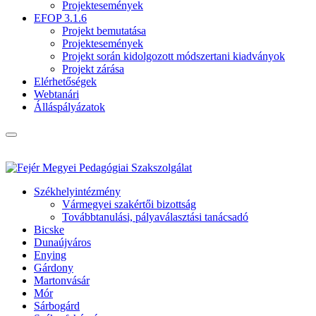
Projektesemények
EFOP 3.1.6
Projekt bemutatása
Projektesemények
Projekt során kidolgozott módszertani kiadványok
Projekt zárása
Elérhetőségek
Webtanári
Álláspályázatok
Székhelyintézmény
Vármegyei szakértői bizottság
Továbbtanulási, pályaválasztási tanácsadó
Bicske
Dunaújváros
Enying
Gárdony
Martonvásár
Mór
Sárbogárd