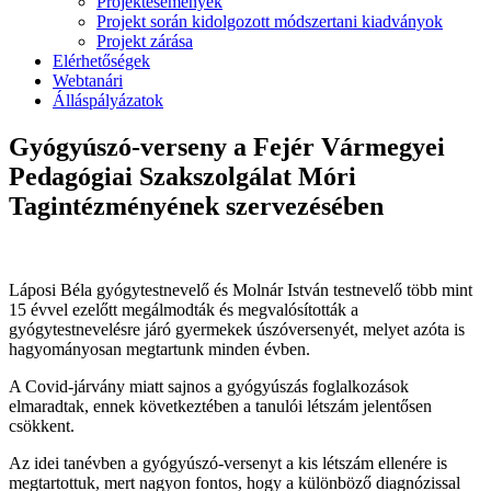
Projektesemények
Projekt során kidolgozott módszertani kiadványok
Projekt zárása
Elérhetőségek
Webtanári
Álláspályázatok
Gyógyúszó-verseny a Fejér Vármegyei
Pedagógiai Szakszolgálat Móri
Tagintézményének szervezésében
Láposi Béla gyógytestnevelő és Molnár István testnevelő több mint
15 évvel ezelőtt megálmodták és megvalósították a
gyógytestnevelésre járó gyermekek úszóversenyét, melyet azóta is
hagyományosan megtartunk minden évben.
A Covid-járvány miatt sajnos a gyógyúszás foglalkozások
elmaradtak, ennek következtében a tanulói létszám jelentősen
csökkent.
Az idei tanévben a gyógyúszó-versenyt a kis létszám ellenére is
megtartottuk, mert nagyon fontos, hogy a különböző diagnózissal