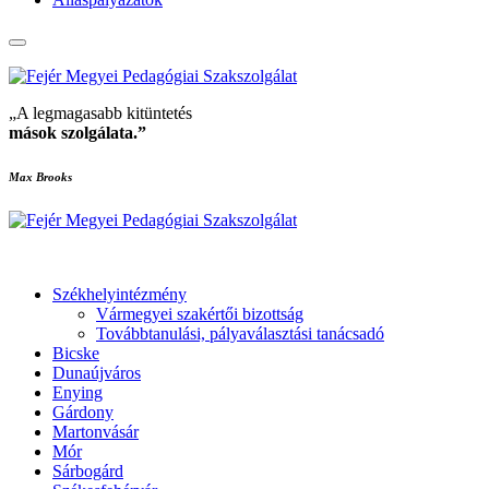
„A legmagasabb kitüntetés
mások szolgálata
.”
Max Brooks
Székhelyintézmény
Vármegyei szakértői bizottság
Továbbtanulási, pályaválasztási tanácsadó
Bicske
Dunaújváros
Enying
Gárdony
Martonvásár
Mór
Sárbogárd