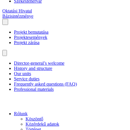
Székesfehérvár
Oktatási Hivatal
Bázisintézménye
Projekt bemutatása
Projektesemények
Projekt zárása
Director-general’s welcome
History and structure
Our units
Service duties
Frequently asked questions (FAQ)
Professional materials
Rólunk
Köszöntő
Közérdekű adatok
Történet