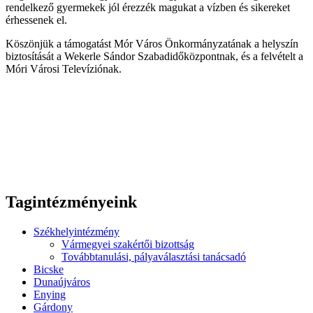
rendelkező gyermekek jól érezzék magukat a vízben és sikereket
érhessenek el.
Köszönjük a támogatást Mór Város Önkormányzatának a helyszín
biztosítását a Wekerle Sándor Szabadidőközpontnak, és a felvételt a
Móri Városi Televíziónak.
Tagintézményeink
Székhelyintézmény
Vármegyei szakértői bizottság
Továbbtanulási, pályaválasztási tanácsadó
Bicske
Dunaújváros
Enying
Gárdony