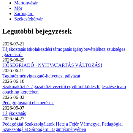
Martonvásár
Mór
Sárbogárd
Székesfehérvár
Legutóbbi bejegyzések
2026-07-21
Tájékoztatás iskolakezdési támogatás igénybevételéhez szükséges
igazolásról
2026-06-29
HŐSÉGRIADÓ - NYITVATARTÁS VÁLTOZÁS!
2026-06-11
Tagintézményigazgató-helyettesi pályázat
2026-06-10
Szakmaközi és ágazatközi vezetői együttműködés fejlesztése team
coaching keretében
2026-06-02
Pedagógusnapi elismerések
2026-05-07
Tájékoztatás
2026-04-27
Pedagógiai Szakszolgálatok Hete a Fejér Vármegyei Pedagógiai
Szakszolgálat Sárbogárdi Tagintézményében