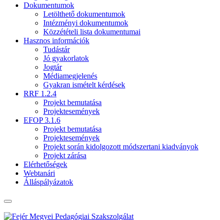
Dokumentumok
Letölthető dokumentumok
Intézményi dokumentumok
Közzétételi lista dokumentumai
Hasznos információk
Tudástár
Jó gyakorlatok
Jogtár
Médiamegjelenés
Gyakran ismételt kérdések
RRF 1.2.4
Projekt bemutatása
Projektesemények
EFOP 3.1.6
Projekt bemutatása
Projektesemények
Projekt során kidolgozott módszertani kiadványok
Projekt zárása
Elérhetőségek
Webtanári
Álláspályázatok