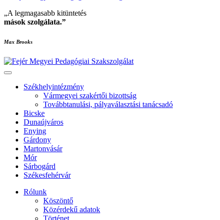
„A legmagasabb kitüntetés
mások szolgálata
.”
Max Brooks
Székhelyintézmény
Vármegyei szakértői bizottság
Továbbtanulási, pályaválasztási tanácsadó
Bicske
Dunaújváros
Enying
Gárdony
Martonvásár
Mór
Sárbogárd
Székesfehérvár
Rólunk
Köszöntő
Közérdekű adatok
Történet