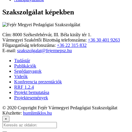
Szakszolgálat képekben
Cím: 8000 Székesfehérvár, III. Béla király tér 1.
Vármegyei Szakértői Bizottság telefonszáma:
+36 30 401 9263
Főigazgatóság telefonszáma:
+36 22 315 832
E-mail:
szakszolgalat@fejermepsz.hu
Tudástár
Publikációk
Segédanyagok
Videók
Konferencia prezentációk
RRF 1.2.4
Projekt bemutatása
Projektesemények
© 2020 Copyright Fejér Vármegyei Pedagógiai Szakszolgálat
Készítette:
humlimiklos.hu
×