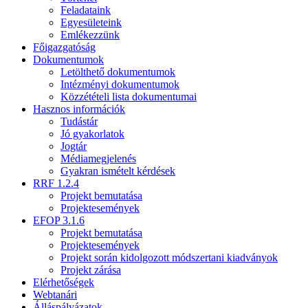
Feladataink
Egyesületeink
Emlékezzünk
Főigazgatóság
Dokumentumok
Letölthető dokumentumok
Intézményi dokumentumok
Közzétételi lista dokumentumai
Hasznos információk
Tudástár
Jó gyakorlatok
Jogtár
Médiamegjelenés
Gyakran ismételt kérdések
RRF 1.2.4
Projekt bemutatása
Projektesemények
EFOP 3.1.6
Projekt bemutatása
Projektesemények
Projekt során kidolgozott módszertani kiadványok
Projekt zárása
Elérhetőségek
Webtanári
Álláspályázatok