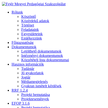
Rólunk
Köszöntő
Közérdekű adatok
Történet
Feladataink
Egyesületeink
Emlékezzünk
Főigazgatóság
Dokumentumok
Letölthető dokumentumok
Intézményi dokumentumok
Közzétételi lista dokumentumai
Hasznos információk
Tudástár
Jó gyakorlatok
Jogtár
Médiamegjelenés
Gyakran ismételt kérdések
RRF 1.2.4
Projekt bemutatása
Projektesemények
EFOP 3.1.6
Projekt bemutatása