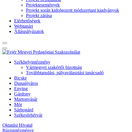
Projektesemények
Projekt során kidolgozott módszertani kiadványok
Projekt zárása
Elérhetőségek
Webtanári
Álláspályázatok
Székhelyintézmény
Vármegyei szakértői bizottság
Továbbtanulási, pályaválasztási tanácsadó
Bicske
Dunaújváros
Enying
Gárdony
Martonvásár
Mór
Sárbogárd
Székesfehérvár
Oktatási Hivatal
Bázisintézménye