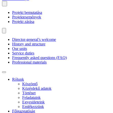
Projekt bemutatása
Projektesemények
Projekt zárása
Director-general’s welcome
History and structure
Our units
Service duties
Frequently asked questions (FAQ)
Professional materials
Rólunk
Köszöntő
Közérdekű adatok
Történet
Feladataink
Egyesületeink
Emlékezzünk
Főigazgatóság