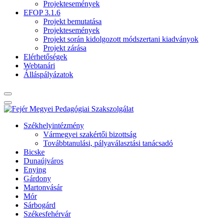
Projektesemények
EFOP 3.1.6
Projekt bemutatása
Projektesemények
Projekt során kidolgozott módszertani kiadványok
Projekt zárása
Elérhetőségek
Webtanári
Álláspályázatok
Székhelyintézmény
Vármegyei szakértői bizottság
Továbbtanulási, pályaválasztási tanácsadó
Bicske
Dunaújváros
Enying
Gárdony
Martonvásár
Mór
Sárbogárd
Székesfehérvár