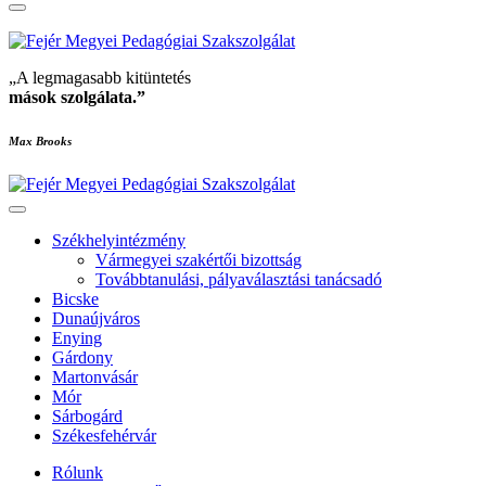
„A legmagasabb kitüntetés
mások szolgálata
.”
Max Brooks
Székhelyintézmény
Vármegyei szakértői bizottság
Továbbtanulási, pályaválasztási tanácsadó
Bicske
Dunaújváros
Enying
Gárdony
Martonvásár
Mór
Sárbogárd
Székesfehérvár
Rólunk