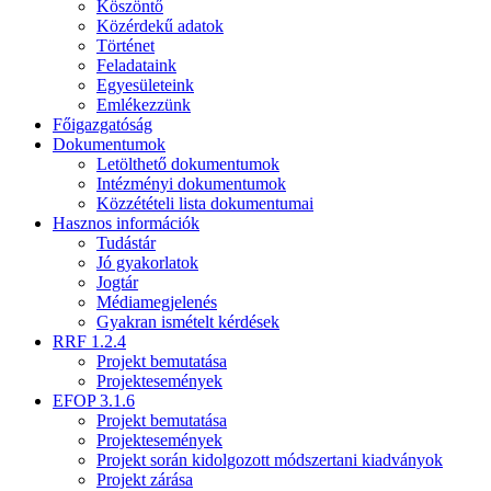
Köszöntő
Közérdekű adatok
Történet
Feladataink
Egyesületeink
Emlékezzünk
Főigazgatóság
Dokumentumok
Letölthető dokumentumok
Intézményi dokumentumok
Közzétételi lista dokumentumai
Hasznos információk
Tudástár
Jó gyakorlatok
Jogtár
Médiamegjelenés
Gyakran ismételt kérdések
RRF 1.2.4
Projekt bemutatása
Projektesemények
EFOP 3.1.6
Projekt bemutatása
Projektesemények
Projekt során kidolgozott módszertani kiadványok
Projekt zárása