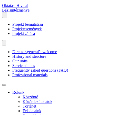
Oktatási Hivatal
Bázisintézménye
Projekt bemutatása
Projektesemények
Projekt zárása
Director-general’s welcome
History and structure
Our units
Service duties
Frequently asked questions (FAQ)
Professional materials
Rólunk
Köszöntő
Közérdekű adatok
Történet
Feladataink