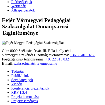
Elérhetőségek
Webtanári
Álláspályázatok
Fejér Vármegyei Pedagógiai
Szakszolgálat Dunaújvárosi
Tagintézménye
Cím: 8000 Székesfehérvár, III. Béla király tér 1.
Vármegyei Szakértői Bizottság telefonszáma:
+36 30 401 9263
Főigazgatóság telefonszáma:
+36 22 315 832
E-mail:
szakszolgalat@fejermepsz.hu
Tudástár
Publikációk
Segédanyagok
Videók
Konferencia prezentációk
RRF 1.2.4
Projekt bemutatása
Projektesemények