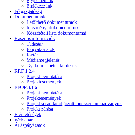
Egyesületeink
Emlékezzünk
Főigazgatóság
Dokumentumok
Letölthető dokumentumok
Intézményi dokumentumok
Közzétételi lista dokumentumai
Hasznos információk
Tudástár
Jó gyakorlatok
Jogtár
Médiamegjelenés
Gyakran ismételt kérdések
RRF 1.2.4
Projekt bemutatása
Projektesemények
EFOP 3.1.6
Projekt bemutatása
Projektesemények
Projekt során kidolgozott módszertani kiadványok
Projekt zárása
Elérhetőségek
Webtanári
Álláspályázatok