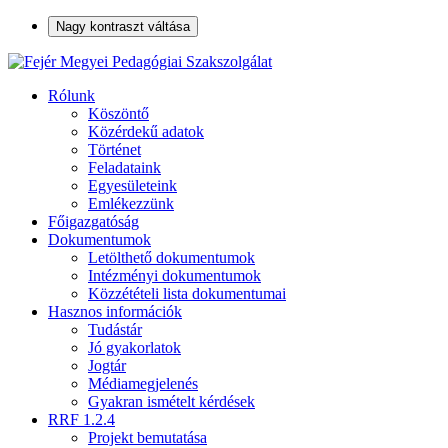
Nagy kontraszt váltása
Rólunk
Köszöntő
Közérdekű adatok
Történet
Feladataink
Egyesületeink
Emlékezzünk
Főigazgatóság
Dokumentumok
Letölthető dokumentumok
Intézményi dokumentumok
Közzétételi lista dokumentumai
Hasznos információk
Tudástár
Jó gyakorlatok
Jogtár
Médiamegjelenés
Gyakran ismételt kérdések
RRF 1.2.4
Projekt bemutatása