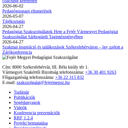
coaching keretében
2026-06-02
Pedagógusnapi elismerések
2026-05-07
Tájékoztatás
2026-04-27
Pedagógiai Szakszolgálatok Hete a Fejér Vármegyei Pedagógiai
Szakszolgálat Sárbogárdi Tagintézményében
2026-04-27
Szakmai inspiráció és találkozások Székesfehérváron – így zajlott a
Zárókonferencia
Cím: 8000 Székesfehérvár, III. Béla király tér 1.
Vármegyei Szakértői Bizottság telefonszáma:
+36 30 401 9263
Főigazgatóság telefonszáma:
+36 22 315 832
E-mail:
szakszolgalat@fejermepsz.hu
Tudástár
Publikációk
Segédanyagok
Videók
Konferencia prezentációk
RRF 1.2.4
Projekt bemutatása