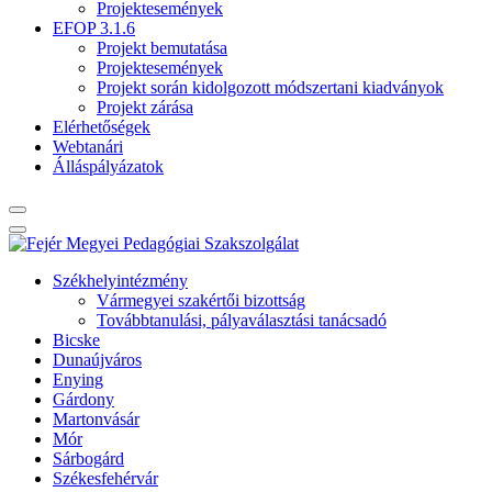
Projektesemények
EFOP 3.1.6
Projekt bemutatása
Projektesemények
Projekt során kidolgozott módszertani kiadványok
Projekt zárása
Elérhetőségek
Webtanári
Álláspályázatok
Székhelyintézmény
Vármegyei szakértői bizottság
Továbbtanulási, pályaválasztási tanácsadó
Bicske
Dunaújváros
Enying
Gárdony
Martonvásár
Mór
Sárbogárd
Székesfehérvár