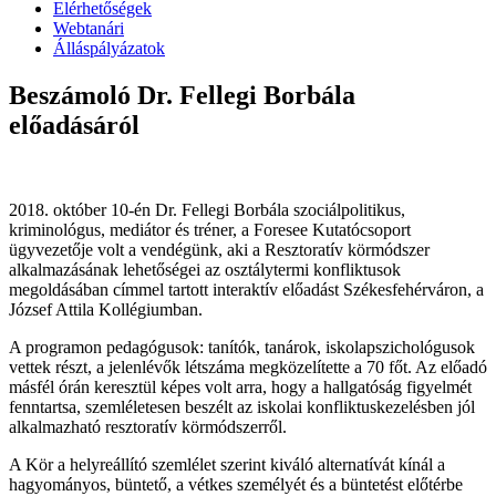
Elérhetőségek
Webtanári
Álláspályázatok
Beszámoló Dr. Fellegi Borbála
előadásáról
2018. október 10-én Dr. Fellegi Borbála szociálpolitikus,
kriminológus, mediátor és tréner, a Foresee Kutatócsoport
ügyvezetője volt a vendégünk, aki a Resztoratív körmódszer
alkalmazásának lehetőségei az osztálytermi konfliktusok
megoldásában címmel tartott interaktív előadást Székesfehérváron, a
József Attila Kollégiumban.
A programon pedagógusok: tanítók, tanárok, iskolapszichológusok
vettek részt, a jelenlévők létszáma megközelítette a 70 főt. Az előadó
másfél órán keresztül képes volt arra, hogy a hallgatóság figyelmét
fenntartsa, szemléletesen beszélt az iskolai konfliktuskezelésben jól
alkalmazható resztoratív körmódszerről.
A Kör a helyreállító szemlélet szerint kiváló alternatívát kínál a
hagyományos, büntető, a vétkes személyét és a büntetést előtérbe