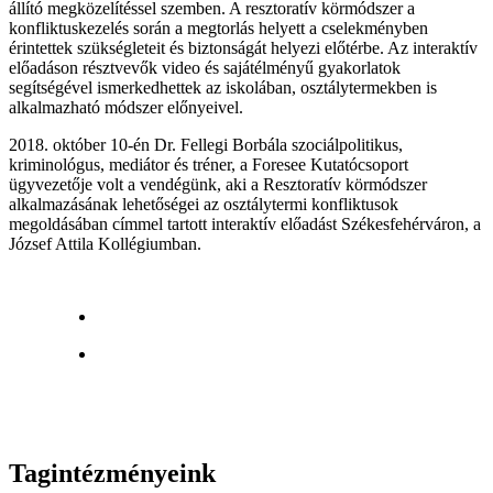
állító megközelítéssel szemben. A resztoratív körmódszer a
konfliktuskezelés során a megtorlás helyett a cselekményben
érintettek szükségleteit és biztonságát helyezi előtérbe. Az interaktív
előadáson résztvevők video és sajátélményű gyakorlatok
segítségével ismerkedhettek az iskolában, osztálytermekben is
alkalmazható módszer előnyeivel.
2018. október 10-én Dr. Fellegi Borbála szociálpolitikus,
kriminológus, mediátor és tréner, a Foresee Kutatócsoport
ügyvezetője volt a vendégünk, aki a Resztoratív körmódszer
alkalmazásának lehetőségei az osztálytermi konfliktusok
megoldásában címmel tartott interaktív előadást Székesfehérváron, a
József Attila Kollégiumban.
Tagintézményeink