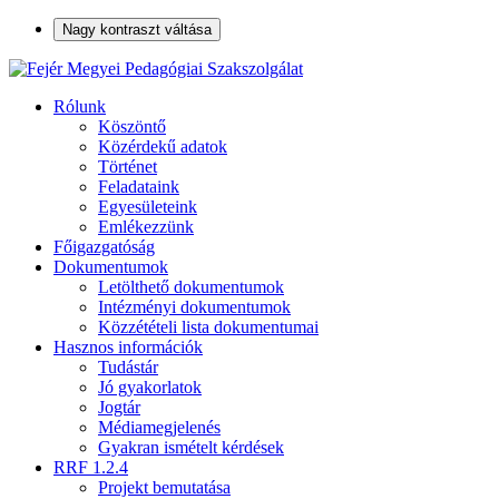
Nagy kontraszt váltása
Rólunk
Köszöntő
Közérdekű adatok
Történet
Feladataink
Egyesületeink
Emlékezzünk
Főigazgatóság
Dokumentumok
Letölthető dokumentumok
Intézményi dokumentumok
Közzétételi lista dokumentumai
Hasznos információk
Tudástár
Jó gyakorlatok
Jogtár
Médiamegjelenés
Gyakran ismételt kérdések
RRF 1.2.4
Projekt bemutatása