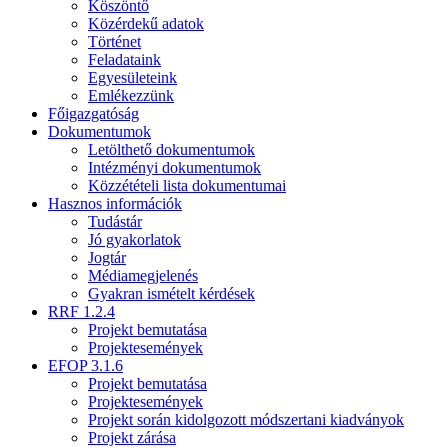
Köszöntő
Közérdekű adatok
Történet
Feladataink
Egyesületeink
Emlékezzünk
Főigazgatóság
Dokumentumok
Letölthető dokumentumok
Intézményi dokumentumok
Közzétételi lista dokumentumai
Hasznos információk
Tudástár
Jó gyakorlatok
Jogtár
Médiamegjelenés
Gyakran ismételt kérdések
RRF 1.2.4
Projekt bemutatása
Projektesemények
EFOP 3.1.6
Projekt bemutatása
Projektesemények
Projekt során kidolgozott módszertani kiadványok
Projekt zárása