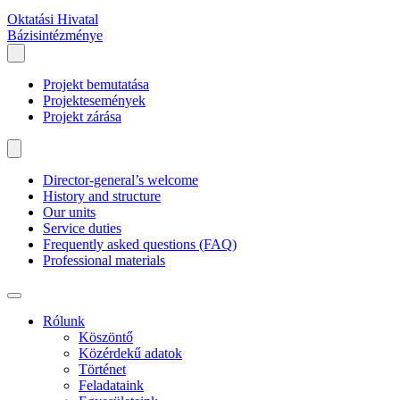
Oktatási Hivatal
Bázisintézménye
Projekt bemutatása
Projektesemények
Projekt zárása
Director-general’s welcome
History and structure
Our units
Service duties
Frequently asked questions (FAQ)
Professional materials
Rólunk
Köszöntő
Közérdekű adatok
Történet
Feladataink