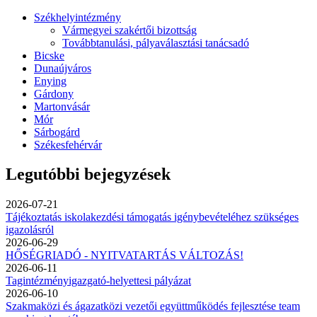
Székhelyintézmény
Vármegyei szakértői bizottság
Továbbtanulási, pályaválasztási tanácsadó
Bicske
Dunaújváros
Enying
Gárdony
Martonvásár
Mór
Sárbogárd
Székesfehérvár
Legutóbbi bejegyzések
2026-07-21
Tájékoztatás iskolakezdési támogatás igénybevételéhez szükséges
igazolásról
2026-06-29
HŐSÉGRIADÓ - NYITVATARTÁS VÁLTOZÁS!
2026-06-11
Tagintézményigazgató-helyettesi pályázat
2026-06-10
Szakmaközi és ágazatközi vezetői együttműködés fejlesztése team