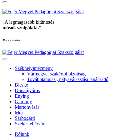
„A legmagasabb kitüntetés
mások szolgálata
.”
Max Brooks
Székhelyintézmény
Vármegyei szakértői bizottság
Továbbtanulási, pályaválasztási tanácsadó
Bicske
Dunaújváros
Enying
Gárdony
Martonvásár
Mór
Sárbogárd
Székesfehérvár
Rólunk