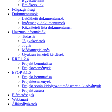
Egyesületeink
Emlékezzünk
Főigazgatóság
Dokumentumok
Letölthető dokumentumok
Intézményi dokumentumok
Közzétételi lista dokumentumai
Hasznos információk
Tudástár
Jó gyakorlatok
Jogtár
Médiamegjelenés
Gyakran ismételt kérdések
RRF 1.2.4
Projekt bemutatása
Projektesemények
EFOP 3.1.6
Projekt bemutatása
Projektesemények
Projekt során kidolgozott módszertani kiadványok
Projekt zárása
Elérhetőségek
Webtanári
Álláspályázatok