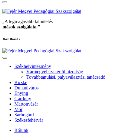
„A legmagasabb kitüntetés
mások szolgálata
.”
Max Brooks
Székhelyintézmény
Vármegyei szakértői bizottság
Továbbtanulási, pályaválasztási tanácsadó
Bicske
Dunaújváros
Enying
Gárdony
Martonvásár
Mór
Sárbogárd
Székesfehérvár
Rólunk