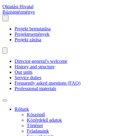
Oktatási Hivatal
Bázisintézménye
Projekt bemutatása
Projektesemények
Projekt zárása
Director-general’s welcome
History and structure
Our units
Service duties
Frequently asked questions (FAQ)
Professional materials
Rólunk
Köszöntő
Közérdekű adatok
Történet
Feladataink