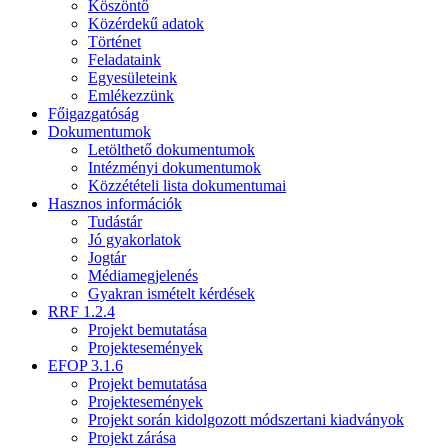
Köszöntő
Közérdekű adatok
Történet
Feladataink
Egyesületeink
Emlékezzünk
Főigazgatóság
Dokumentumok
Letölthető dokumentumok
Intézményi dokumentumok
Közzétételi lista dokumentumai
Hasznos információk
Tudástár
Jó gyakorlatok
Jogtár
Médiamegjelenés
Gyakran ismételt kérdések
RRF 1.2.4
Projekt bemutatása
Projektesemények
EFOP 3.1.6
Projekt bemutatása
Projektesemények
Projekt során kidolgozott módszertani kiadványok
Projekt zárása