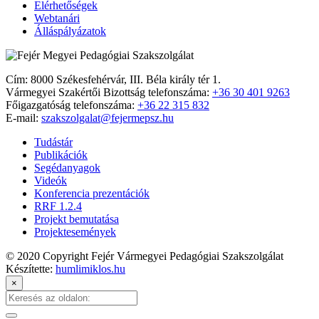
Elérhetőségek
Webtanári
Álláspályázatok
Cím: 8000 Székesfehérvár, III. Béla király tér 1.
Vármegyei Szakértői Bizottság telefonszáma:
+36 30 401 9263
Főigazgatóság telefonszáma:
+36 22 315 832
E-mail:
szakszolgalat@fejermepsz.hu
Tudástár
Publikációk
Segédanyagok
Videók
Konferencia prezentációk
RRF 1.2.4
Projekt bemutatása
Projektesemények
© 2020 Copyright Fejér Vármegyei Pedagógiai Szakszolgálat
Készítette:
humlimiklos.hu
×