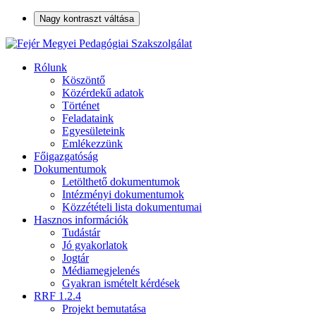
Nagy kontraszt váltása
Rólunk
Köszöntő
Közérdekű adatok
Történet
Feladataink
Egyesületeink
Emlékezzünk
Főigazgatóság
Dokumentumok
Letölthető dokumentumok
Intézményi dokumentumok
Közzétételi lista dokumentumai
Hasznos információk
Tudástár
Jó gyakorlatok
Jogtár
Médiamegjelenés
Gyakran ismételt kérdések
RRF 1.2.4
Projekt bemutatása