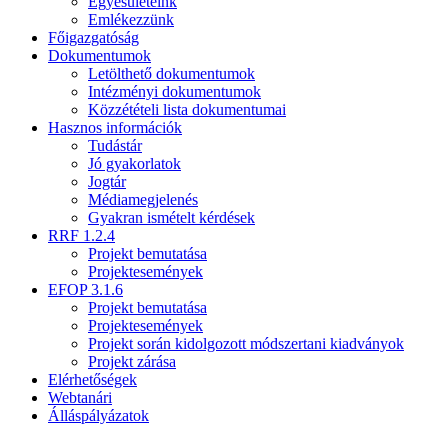
Egyesületeink
Emlékezzünk
Főigazgatóság
Dokumentumok
Letölthető dokumentumok
Intézményi dokumentumok
Közzétételi lista dokumentumai
Hasznos információk
Tudástár
Jó gyakorlatok
Jogtár
Médiamegjelenés
Gyakran ismételt kérdések
RRF 1.2.4
Projekt bemutatása
Projektesemények
EFOP 3.1.6
Projekt bemutatása
Projektesemények
Projekt során kidolgozott módszertani kiadványok
Projekt zárása
Elérhetőségek
Webtanári
Álláspályázatok