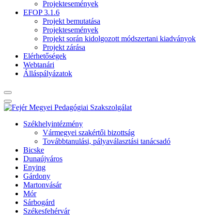
Projektesemények
EFOP 3.1.6
Projekt bemutatása
Projektesemények
Projekt során kidolgozott módszertani kiadványok
Projekt zárása
Elérhetőségek
Webtanári
Álláspályázatok
Székhelyintézmény
Vármegyei szakértői bizottság
Továbbtanulási, pályaválasztási tanácsadó
Bicske
Dunaújváros
Enying
Gárdony
Martonvásár
Mór
Sárbogárd
Székesfehérvár